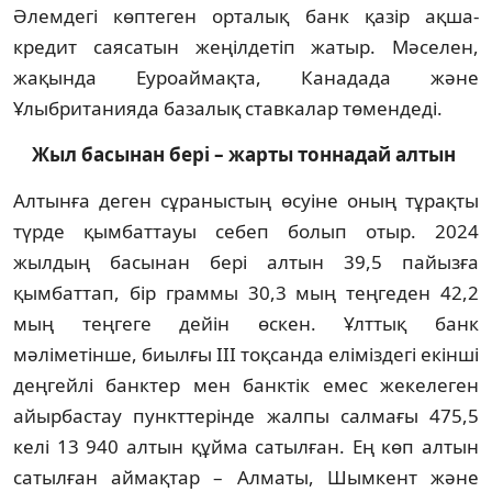
Әлемдегі көптеген орталық банк қазір ақша-
кредит саясатын жеңілдетіп жатыр. Мәселен,
жақында Еуроаймақта, Канадада және
Ұлыбританияда базалық ставкалар төмендеді.
Жыл басынан бері – жарты тоннадай алтын
Алтынға деген сұраныстың өсуіне оның тұрақты
түрде қымбаттауы себеп болып отыр. 2024
жылдың басынан бері алтын 39,5 пайызға
қымбаттап, бір граммы 30,3 мың теңгеден 42,2
мың теңгеге дейін өскен. Ұлттық банк
мәліметінше, биылғы III тоқсанда еліміздегі екінші
деңгейлі банктер мен банктік емес жекелеген
айырбастау пункттерінде жалпы салмағы 475,5
келі 13 940 алтын құйма сатылған. Ең көп алтын
сатылған аймақтар – Алматы, Шымкент және