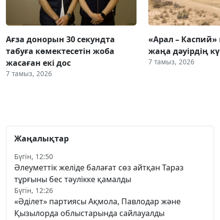
Ағза донорын 30 секундта
«Арал – Каспий» 
табуға көмектесетін жоба
жаңа дәуірдің 
7 тамыз, 2026
жасаған екі дос
7 тамыз, 2026
Жаңалықтар
Бүгін, 12:50
Әлеуметтік желіде балағат сөз айтқан Тараз
тұрғыны бес тәулікке қамалды
Бүгін, 12:26
«Әділет» партиясы Ақмола, Павлодар және
Қызылорда облыстарында сайлауалды