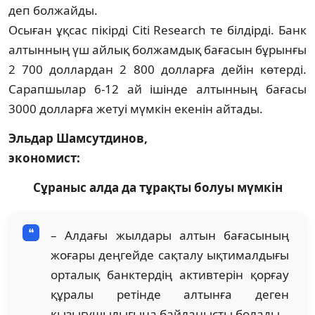
деп болжайды.
Осыған ұқсас пікірді Citi Research те біл­дірді. Банк
алтынның үш айлық бол­жамдық бағасын бұрынғы
2 700 доллардан 2 800 долларға дейін көтерді.
Сарапшылар 6-12 ай ішінде алтынның бағасы
3000 дол­ларға жетуі мүмкін екенін айтады.
Эльдар Шамсутдинов,
экономист:
Сұраныс алда да тұрақты болуы мүмкін
– Алдағы жылдары алтын бағасының
жо­ғары деңгейде сақталу ықтималдығы
орта­лық банктердің активтерін қорғау
құралы ретінде алтынға деген
қызығушы­лығына байланысты болады.