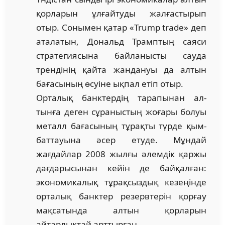
қорларын ұлғайтуды жалғастырып
отыр. Сонымен қатар «Trump trade» деп
аталатын, Дональд Трамптың саяси
стратегиясына байлан­ысты сауда
трендінің қайта жандануы да алтын
бағасының өсуіне ықпал етіп отыр.
Орталық банктердің тарапынан ал­
тынға деген сұраныстың жоғары болуы
металл бағасының тұрақты түрде қым­
баттауына әсер етуде. Мұндай
жағдайлар 2008 жылғы әлемдік қаржы
дағдарысынан кейін де байқалған:
экономикалық тұрақ­сыздық кезеңінде
орталық банктер резер­втерін қорғау
мақсатында алтын қорларын
айтарлықтай арттырған.