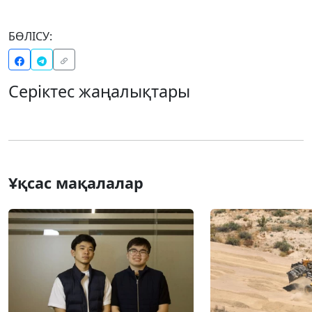
БӨЛІСУ:
Серіктес жаңалықтары
Ұқсас мақалалар