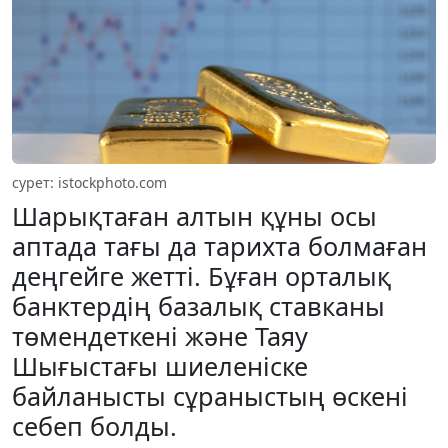
сурет: istockphoto.com
Шарықтаған алтын құны осы
аптада тағы да тарихта болмаған
деңгейге жетті. Бұған орталық
банктердің базалық ставканы
төмендеткені және Таяу
Шығыстағы шиеленіске
байланысты сұраныстың өскені
себеп болды.