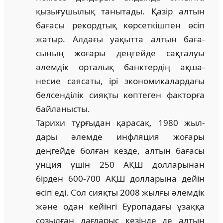
қызығушылық танытады. Қазір алтын
бағасы рекордтық көрсеткіш­пен өсіп
жатыр. Алдағы уақытта алтын баға­
сының жоғары деңгейде сақталуы
әлемдік орталық банктердің ақша-
несие саясаты, ірі экономикалардағы
белсенділік сияқты көптеген факторға
байланысты.
Тарихи тұрғыдан қарасақ, 1980 жыл­
дары әлемде инфляция жоғары
деңгейде болған кезде, алтын бағасы
унция үшін 250 АҚШ долларынан
бірден 600-700 АҚШ дол­ларына дейін
өсіп еді. Сол сияқты 2008 жыл­ғы әлемдік
және одан кейінгі Еуропа­дағы ұзаққа
созылған дағдарыс кезінде де алтын