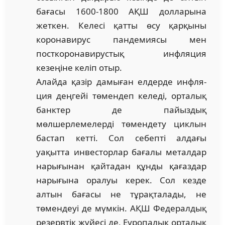
бағасы 1600-1800 АҚШ долларына
жеткен. Келесі қатты өсу қарқыны
корона­вирус пандемиясы мен
посткоронавирустық инфляция
кезеңіне келіп отыр.
Алайда қазір дамыған елдерде инфля­
ция деңгейі төмендеп келеді, орталық
банктер де пайыздық
мөлшерлемелерді төмендету циклын
бастап кетті. Сол себепті алдағы
уақытта инвесторлар бағалы металдар
нарығынан қайтадан құнды қағаздар
нарығына оралуы керек. Сол кезде
алтын бағасы не тұрақталады, не
төмендеуі де мүмкін. АҚШ Федералдық
резервтік жүйесі де, Еуропалық орталық