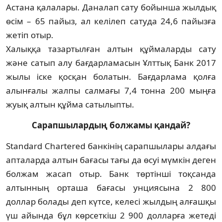
Астана қалалары. Даналап сату бой­ын­ша жылдық
өсім – 65 пайыз, ал келілеп сатуда 24,6 пайызға
жетіп отыр.
Халыққа тазартылған алтын құйма­ларды сату
және сатып алу бағдарламасын Ұлт­тық Банк 2017
жылы іске қосқан болатын. Бағдарлама қолға
алынғалы жал­пы салмағы 7,4 тонна 200 мыңға
жуық алтын құйма сатылыпты.
Сарапшылардың болжамы қандай?
Standard Chartered банкінің сарапшы­лары алдағы
апталарда алтын бағасы тағы да өсуі мүмкін деген
болжам жасап отыр. Банк төртінші тоқсанда
алтынның орташа бағасы унциясына 2 800
доллар болады деп күтсе, келесі жылдың алғашқы
үш айында бұл көрсеткіш 2 900 долларға жетеді