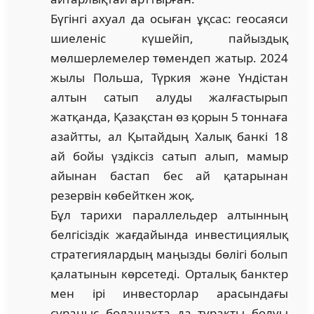
Бүгінгі ахуал да осыған ұқсас: геосаяси
шиеленіс күшейіп, пайыздық
мөлшерле­мелер төмендеп жатыр. 2024
жылы Польша, Түркия және Үндістан
алтын сатып алуды жалғастырып
жатқанда, Қазақстан өз қорын 5 тоннаға
азайтты, ал Қытайдың Халық банкі 18
ай бойы үздіксіз сатып алып, мамыр
айынан бастап бес ай қатары­нан
резервін көбейткен жоқ.
Бұл тарихи параллельдер алтынның
белгісіздік жағдайында инвестициялық
стратегиялардың маңызды бөлігі болып
қалатынын көрсетеді. Орталық банктер
мен ірі инвесторлар арасындағы
сұраныс болашақта да тұрақты болуы