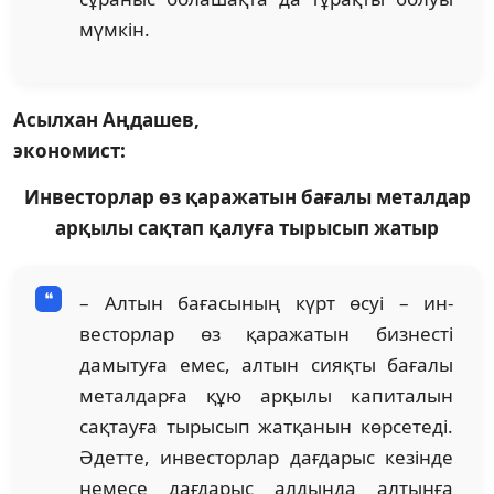
мүмкін.
Асылхан Аңдашев,
экономист:
Инвесторлар өз қаражатын бағалы металдар
арқылы сақтап қалуға тырысып жатыр
– Алтын бағасының күрт өсуі – ин­
весторлар өз қаражатын бизнесті
дамытуға емес, алтын сияқты бағалы
металдарға құю арқылы капиталын
сақтауға тырысып жатқанын көрсетеді.
Әдетте, инвесторлар дағдарыс кезінде
немесе дағдарыс алдында алтынға