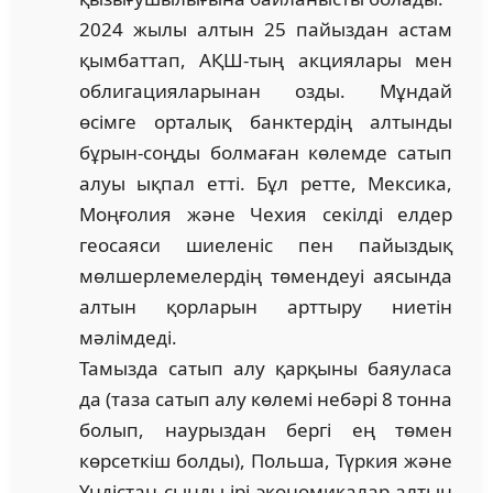
2024 жылы алтын 25 пайыздан астам
қымбаттап, АҚШ-тың акциялары мен
облигацияларынан озды. Мұндай
өсімге орталық банктердің алтынды
бұрын-соңды болмаған көлемде сатып
алуы ықпал етті. Бұл ретте, Мексика,
Моңғолия және Чехия секілді елдер
геосаяси шиеленіс пен пайыздық
мөлшерлемелердің төмендеуі аясында
алтын қорларын арттыру ниетін
мәлімдеді.
Тамызда сатып алу қарқыны баяуласа
да (таза сатып алу көлемі небәрі 8 тонна
бол­ып, наурыздан бергі ең төмен
көрсеткіш бол­ды), Польша, Түркия және
Үндістан сын­ды ірі экономикалар алтын