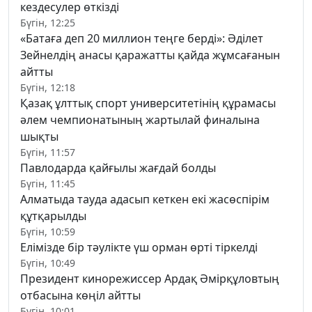
кездесулер өткізді
Бүгін, 12:25
«Батаға деп 20 миллион теңге берді»: Әділет
Зейнелдің анасы қаражатты қайда жұмсағанын
айтты
Бүгін, 12:18
Қазақ ұлттық спорт университетінің құрамасы
әлем чемпионатының жартылай финалына
шықты
Бүгін, 11:57
Павлодарда қайғылы жағдай болды
Бүгін, 11:45
Алматыда тауда адасып кеткен екі жасөспірім
құтқарылды
Бүгін, 10:59
Елімізде бір тәулікте үш орман өрті тіркелді
Бүгін, 10:49
Президент кинорежиссер Ардақ Әмірқұловтың
отбасына көңіл айтты
Бүгін, 10:01