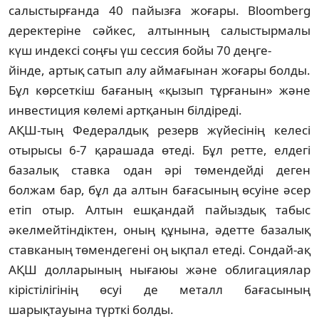
салыстырғанда 40 пайызға жоғары. Bloomberg
деректеріне сәйкес, алтынның салыстырмалы
күш индексі соңғы үш сессия бойы 70 деңге-
й­інде, артық сатып алу аймағынан жоғары болды.
Бұл көрсеткіш бағаның «қызып тұрғанын» және
инвестиция көлемі артқанын білдіреді.
АҚШ-тың Федералдық резерв жүйесінің келесі
отырысы 6-7 қарашада өтеді. Бұл ретте, елдегі
базалық ставка одан әрі төмен­дейді деген
болжам бар, бұл да алтын баға­сының өсуіне әсер
етіп отыр. Алтын еш­қандай пайыздық табыс
әкелмейтіндіктен, оның құнына, әдетте базалық
ставканың төмендегені оң ықпал етеді. Сондай-ақ
АҚШ долларының нығаюы және облига­циялар
кірістілігінің өсуі де металл бағасы­ның
шарықтауына түрткі болды.