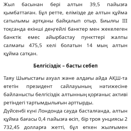
Жыл басынан бері алтын 39,5 пай­ызға
қымбаттаған. Бұл ретте, елімізде де алтын құйма
сатылымы артқаны байқалып отыр. Биылғы III
тоқсанда екінші деңгейлі банктер мен жекелеген
банктік емес айыр­бастау пункттері жалпы
салмағы 475,5 келі болатын 14 мың алтын
құйма сатқан.
Белгісіздік – басты себеп
Таяу Шығыстағы ахуал және алдағы айда АҚШ-та
өтетін президент сайлауының нәтижесіне
байланысты белгісіздік алтынның қорғаныс активі
ретіндегі тартымдылығын арттырды.
Дүйсенбі күні Лондонда сауда бастал­ғанда, алтын
құйма бағасы 0,4 пайызға өсіп, бір троя унциясы 2
732,45 долларға жетті, бұл өткен жылғымен