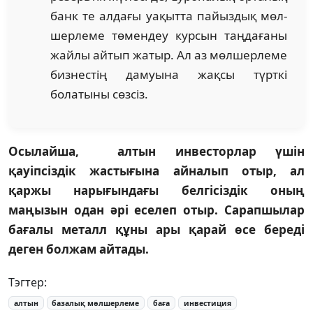
банк те алдағы уақытта пайыздық мөл­
шерлеме төмендеу курсын таңдағаны
жайлы айтып жатыр. Ал аз мөлшерлеме
бизнестің дамуына жақсы түрткі
болатыны сөзсіз.
Осылайша, алтын инвесторлар үшін
қауіпсіздік жастығына айналып отыр, ал
қаржы нарығындағы белгісіздік оның
маңызын одан әрі еселеп отыр. Сарапшылар
бағалы металл құны ары қарай өсе береді
деген болжам айтады.
Тэгтер:
алтын
базалық мөлшерлеме
баға
инвестиция