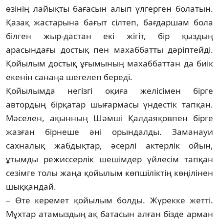
өзінің лайықты бағасын алып үлгерген болатын.
Қазақ жастарына бағыт сілтеп, бағдаршам бола
білген жыр-дастан екі жігіт, бір қыздың
арасындағы достық пен махаббатты дәріптейді.
Қойылым дос­тық ұғымының махаббаттан да биік
екенін санаңа шегелеп береді.
Қойылымда негізгі оқиға желісімен бір­ге
автордың бірқатар шығармасы үн­дес­тік тапқан.
Мәселен, ақынның Шәмші Қал­­­­дая­қо­впен бірге
жазған бірнеше әні орын­дал­ды. Заманауи
сахналық жабдықтар, әсерлі ак­терлік ойын,
ұтымды режиссерлік ше­шім­дер үйлесім тапқан
сезімге толы жаңа қойылым көпшіліктің көңілінен
шық­қан­дай.
– Өте керемет қойылым болды. Жүрек­ке жетті.
Мұхтар атамыздың ақ батасын ал­­ған бізде арман