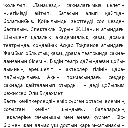
жолығып, «Танакөзді» сахналағымыз ке­летін
ниетімізді айтып, батасын алып қайт­қан
болатынбыз. Қойылымды зерт­теу­ді сол кезден
бастадым. Спектакль бұрын Ж.Шанин атындағы
Шымкент қалалық ака­демиялық қазақ драма
театрында, сон­дай-ақ Асқар Тоқпанов атындағы
Жамбыл об­лыстық қазақ драма театрында са­х­на­
лан­­ғанын білемін. Біздің театр дайындаған қойы­
лымның ерекшелігі – актерлер тілінің қара­
пайымдылығы. Ақын поэмасындағы сөз­дер
сахнада қайталанып отырды, – деді қойылым
режиссері Әли Бидахмет.
Басты кейіпкерлердің өмір сүрген орта­сы, әлемнің
соғыстан кейінгі шынды­ғы, ба­лалардың
әкелеріне сағынышы мен ана­ға құрметі, бір-
бірінен жан аямас үш дос­тың қарым-қатынасы –