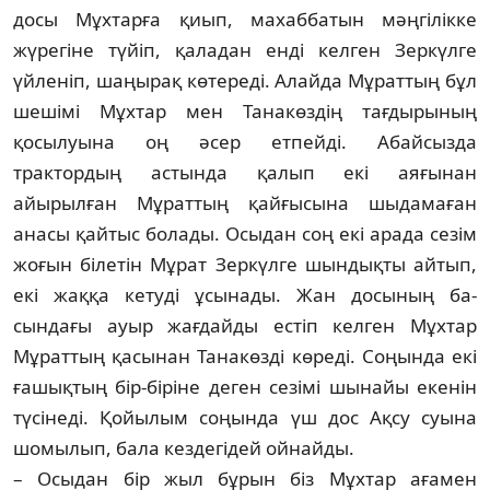
досы Мұхтарға қиып, махаббатын мәң­гілікке
жүрегіне түйіп, қаладан енді кел­ген Зеркүлге
үйленіп, шаңырақ көтереді. Алай­да Мұраттың бұл
шешімі Мұхтар мен Тана­көздің тағдырының
қосылуына оң әсер етпейді. Абайсызда
трактордың ас­тын­­да қалып екі аяғынан
айырылған Мұ­рат­­тың қайғысына шыдамаған
анасы қайтыс бола­ды. Осыдан соң екі арада сезім
жоғын бі­ле­­тін Мұрат Зеркүлге шындықты айтып,
екі жаққа кетуді ұсынады. Жан досының ба­
сындағы ауыр жағдайды естіп келген Мұх­тар
Мұраттың қасынан Танакөзді кө­ре­ді. Соңында екі
ғашықтың бір-біріне де­ген сезімі шынайы екенін
түсінеді. Қойылым соңын­да үш дос Ақсу суына
шомылып, бала кез­дегідей ойнайды.
– Осыдан бір жыл бұрын біз Мұхтар аға­мен