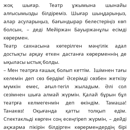
жоқ шығар. Театр ұжы­мы­на шынайы
алғысымызды білдіреміз. Шығар шыңдарыңыз,
алар асуларыңыз, ба­ғын­дырар белестеріңіз көп
болсын, – деді Мейіржан Бауыржанұлы есімді
көрер­мен.
Театр сахнасына көтерілген мәңгілік адал
достықты арқау еткен дастанға көрер­мен­нің де
ықыласы ыстық болды.
– Мен театрға ғашық болып кеттім. Ішім­нен тағы
келемін деп сөз бердім! Әсе­рім­ді сөзбен жеткізу
мүмкін емес, ағыл-те­гіл жыладым. Әлі сол
сезімнен шыға алмай жүр­мін. Қалай бұрын бұл
театрға келме­ген­мін деп өкіндім. Тамаша!
Танакөз! Оқы­ғанда қатты толқып едім.
Спектакльді көр­­ген соң есеңгіреп жүрмін, – дейді
ақ­жар­ма пікірін білдірген көрермендердің бірі