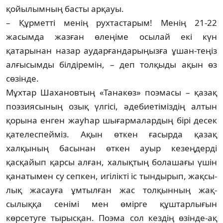
қойылымның бас­ты арқауы.
– Құрметті менің рухтастарым! Менің 21-22
жасымда жазған өлеңіме осылай екі күн
қатарынан назар аударғандарыңызға ұшан-теңіз
алғысымды білдіремін, – деп толқыды ақын өз
сөзінде.
Мұхтар Шахановтың «Танакөз» поэма­сы – қазақ
поэзиясының озық үлгісі, әде­бие­­тіміздің алтын
қорына енген жауһар шы­ғармалардың бірі десек
қателеспейміз. Ақын өткен ғасырда қазақ
халқының басы­нан өткен ауыр кезеңдерді
қасқайып қарсы алған, халықтың болашағы үшін
қанаты­мен су сепкен, игілікті іс тындырып, жақ­сы­
лық жасауға ұмтылған жас толқынның жақ­
сылыққа сенімі мен өмірге құштар­лы­ғын
көрсетуге тырысқан. Поэма сол кездің өзін­де-ақ