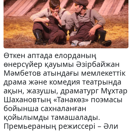
Өткен аптада елорданың
өнерсүйер қауымы Әзірбайжан
Мәмбетов атындағы мемлекеттік
драма және комедия театрында
ақын, жазушы, драматург Мұхтар
Шахановтың «Танакөз» поэмасы
бойынша сахналанған
қойылымды тамашалады.
Премьераның режиссері – Әли