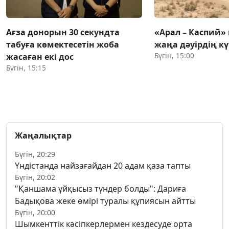
Ағза донорын 30 секундта
«Арал – Каспий» 
табуға көмектесетін жоба
жаңа дәуірдің 
Бүгін, 15:00
жасаған екі дос
Бүгін, 15:15
Жаңалықтар
Бүгін, 20:29
Үндістанда найзағайдан 20 адам қаза тапты
Бүгін, 20:02
"Қаншама ұйқысыз түндер болды": Дариға
Бадықова жеке өмірі туралы құпиясын айтты
Бүгін, 20:00
Шымкенттік кәсіпкерлермен кездесуде орта