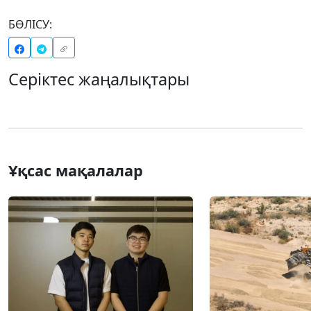
БӨЛІСУ:
Серіктес жаңалықтары
Ұқсас мақалалар