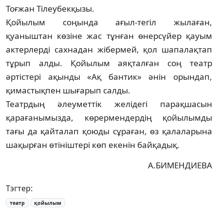
Тоғжан Тілеубекқызы.
Қойылым соңында ағыл-тегіл жылаған,
қуаныштан көзіне жас тұнған өнер­сүйер қауым
актерлерді сахнадан жібер­мей, қол шапалақтап
тұрып алды. Қойылым аяқ­талған соң театр
әртістері ақынды «Ақ бан­тик» әнін орындап,
қимастықпен шыға­рып салды.
Театрдың әлеуметтік желідегі парақ­ша­сын
қарағанымызда, көрермендердің қойы­лымды
тағы да қайталап қоюды сұра­ған, өз қалаларына
шақырған өтініштері көп екенін байқадық.
А.БИМЕНДИЕВА
Тэгтер:
театр
қойылым