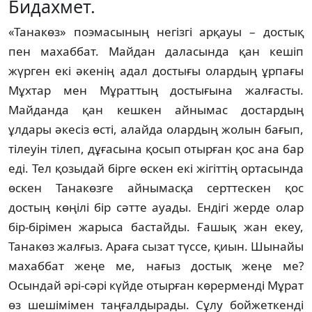
Бидахмет.
«Танакөз» поэмасының негізгі арқауы – достық
пен махаббат. Майдан даласында қан кешіп
жүрген екі әкенің адал достығы олар­­дың ұрпағы
Мұхтар мен Мұраттың дос­тығына жалғасты.
Майданда қан кеш­кен айнымас достардың
ұлдары әкесіз өсті, алайда олардың жолын бағып,
тілеуін ті­леп, дұғасына қосып отырған қос ана бар
еді. Тел қозыдай бірге өскен екі жігіттің ор­тасында
өскен Танакөзге айнымасқа серт­тескен қос
достың көңілі бір сәтте ауа­ды. Ендігі жерде олар
бір-бірімен жарыса бас­тайды. Ғашық жан екеу,
Танакөз жалғыз. Ара­ға сызат түссе, қиын. Шынайы
махаббат жеңе ме, нағыз достық жеңе ме?
Осындай әрі-сәрі күйде отырған көрерменді Мұрат
өз шешімімен таңғалдырады. Сұлу бой­жет­кен­ді