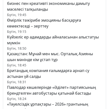
бизнес пен креативті экономиканы дамыту
мәселесі талқыланды
Бүгін, 19:45
Өмірлік тәжірибе эмоцияны басқаруға
көмектеседі – зерттеу
Бүгін, 19:15
Күйзеліс ер адамдарды айналасынан алыстатуы
мүмкін
Бүгін, 18:50
Қазақстан: Мұнай мен мыс. Орталық Азияны
шын мәнінде кім ұстап тұр
Бүгін, 18:45
Британдық компания ғалымдарға арнап су
астынан үй салды
Бүгін, 18:31
Павлодар көшелерінде «Әділет» партиясының
брендтелген автобустары қатынай бастады
Бүгін, 18:24
«Тәуелсіздік ұрпақтары – 2026» грантының