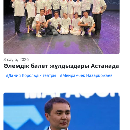
3 сәуір, 2026
Әлемдік балет жұлдыздары Астанада
#Дания Корольдік театры
#Мейрамбек Назарқожаев