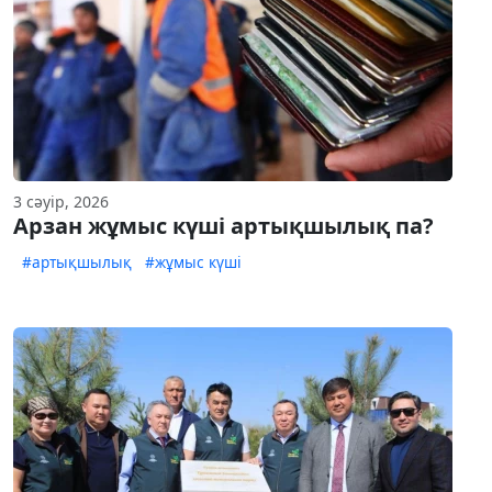
3 сәуір, 2026
Арзан жұмыс күші артықшылық па?
#артықшылық
#жұмыс күші