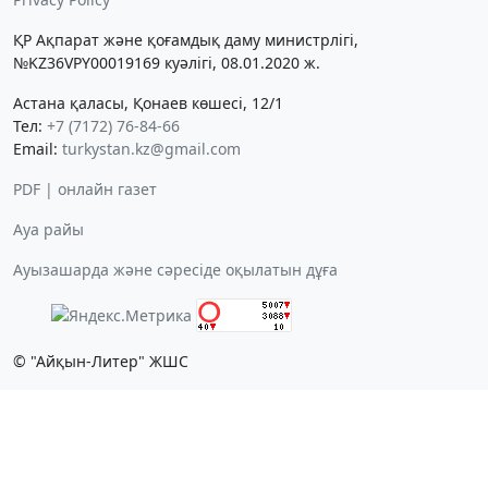
ҚР Ақпарат және қоғамдық даму министрлігі,
№KZ36VPY00019169 куәлігі, 08.01.2020 ж.
Астана қаласы, Қонаев көшесі, 12/1
Тел:
+7 (7172) 76-84-66
Email:
turkystan.kz@gmail.com
PDF | онлайн газет
Ауа райы
Ауызашарда және сәресіде оқылатын дұға
© "Айқын-Литер" ЖШС