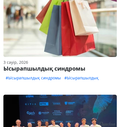
3 сәуір, 2026
Ысырапшылдық синдромы
#Ысырапшылдық синдромы
#Ысырапшылдық