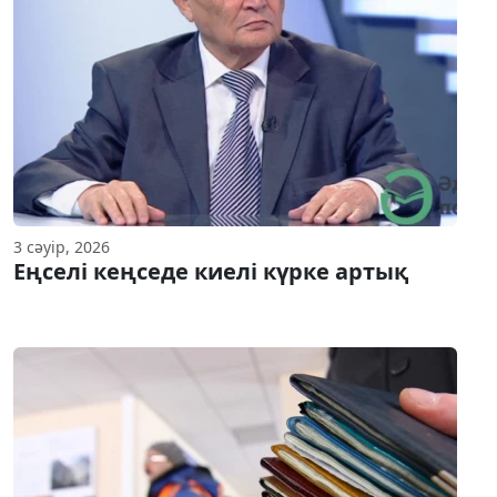
3 сәуір, 2026
Еңселі кеңседе киелі күрке артық