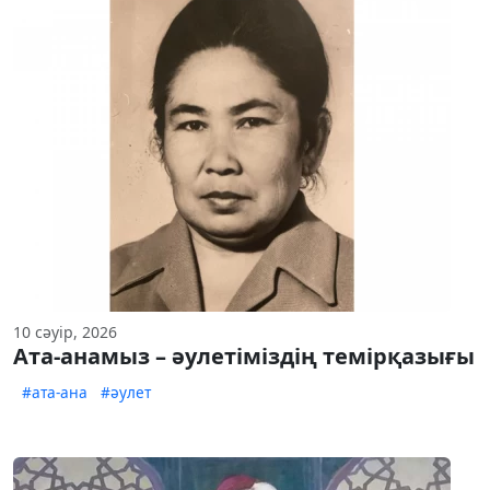
10 сәуір, 2026
Ата-анамыз – әулетіміздің темірқазығы
#ата-ана
#әулет