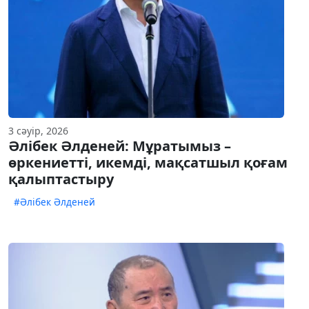
3 сәуір, 2026
Әлібек Әлденей: Мұратымыз –
өркениетті, икемді, мақсатшыл қоғам
қалыптастыру
#Әлібек Әлденей