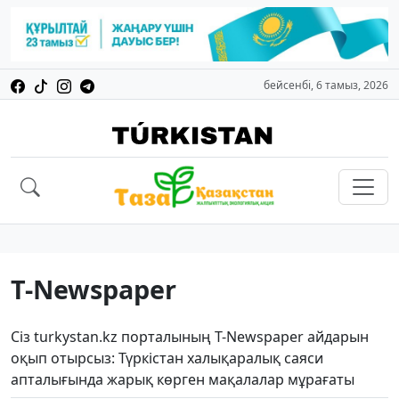
бейсенбі, 6 тамыз, 2026
T-Newspaper
Сіз turkystan.kz порталының T-Newspaper айдарын
оқып отырсыз: Түркістан халықаралық саяси
апталығында жарық көрген мақалалар мұрағаты