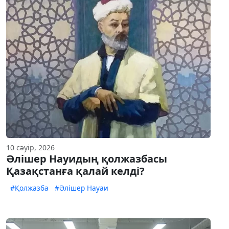
10 сәуір, 2026
Әлішер Науидың қолжазбасы
Қазақстанға қалай келді?
#Қолжазба
#Әлішер Науаи