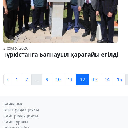
3 сәуір, 2026
Түркістанға Баянауыл қарағайы егілді
‹
1
2
...
9
10
11
12
13
14
15
Байланыс
Газет редакциясы
Сайт редакциясы
Сайт туралы
Privacy Policy