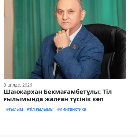
3 шілде, 2026
Шанжархан Бекмағамбетұлы: Тіл
ғылымында жалған түсінік көп
#ғылым
#тіл ғылымы
#лингвистика