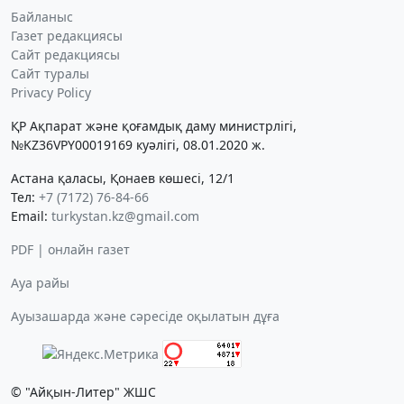
Байланыс
Газет редакциясы
Сайт редакциясы
Сайт туралы
Privacy Policy
ҚР Ақпарат және қоғамдық даму министрлігі,
№KZ36VPY00019169 куәлігі, 08.01.2020 ж.
Астана қаласы, Қонаев көшесі, 12/1
Тел:
+7 (7172) 76-84-66
Email:
turkystan.kz@gmail.com
PDF | онлайн газет
Ауа райы
Ауызашарда және сәресіде оқылатын дұға
© "Айқын-Литер" ЖШС