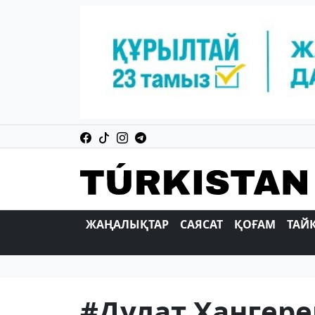
ЖАҢАЛЫҚТАР
САЯСАТ
ҚОҒАМ
ТАЙ
#Дулат Хангер