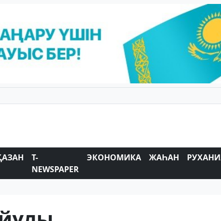
ҚАЗАН
T-
ЭКОНОМИКА
ЖАҺАН
РУХАНИ
NEWSPAPER
ейұлы