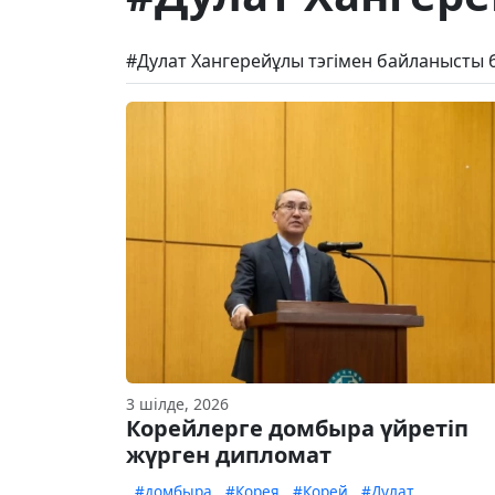
#Дулат Хангерейұлы тэгімен байланысты 
3 шілде, 2026
Корейлерге домбыра үйретіп
жүрген дипломат
#домбыра
#Корея
#Корей
#Дулат