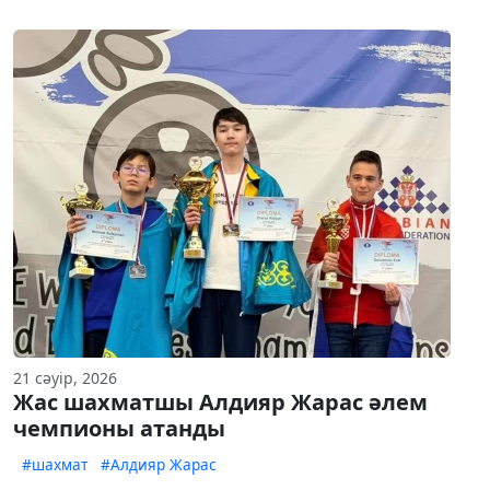
21 сәуір, 2026
Жас шахматшы Алдияр Жарас әлем
чемпионы атанды
#шахмат
#Алдияр Жарас