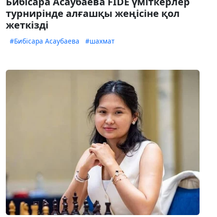
Бибісара Асаубаева FIDE үміткерлер
турнирінде алғашқы жеңісіне қол
жеткізді
#Бибісара Асаубаева
#шахмат