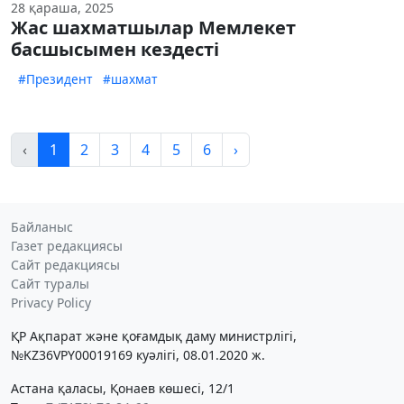
28 қараша, 2025
Жас шахматшылар Мемлекет
басшысымен кездесті
#Президент
#шахмат
‹
1
2
3
4
5
6
›
Байланыс
Газет редакциясы
Сайт редакциясы
Сайт туралы
Privacy Policy
ҚР Ақпарат және қоғамдық даму министрлігі,
№KZ36VPY00019169 куәлігі, 08.01.2020 ж.
Астана қаласы, Қонаев көшесі, 12/1