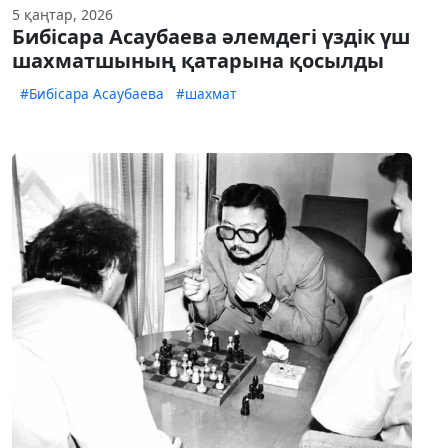
5 қаңтар, 2026
Бибісара Асаубаева әлемдегі үздік үш
шахматшының қатарына қосылды
#Бибісара Асаубаева
#шахмат