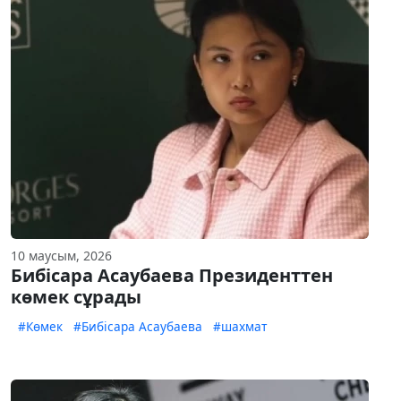
10 маусым, 2026
Бибісара Асаубаева Президенттен
көмек сұрады
#Көмек
#Бибісара Асаубаева
#шахмат