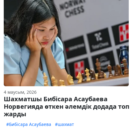
4 маусым, 2026
Шахматшы Бибісара Асаубаева
Норвегияда өткен әлемдік додада топ
жарды
#Бибісара Асаубаева
#шахмат