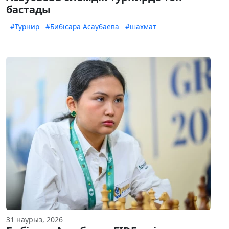
бастады
#Турнир
#Бибісара Асаубаева
#шахмат
31 наурыз, 2026