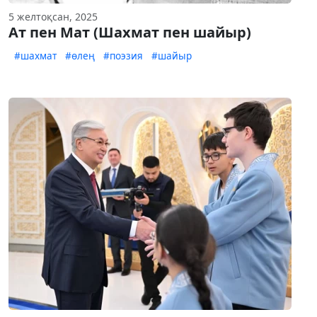
5 желтоқсан, 2025
Ат пен Мат (Шахмат пен шайыр)
#шахмат
#өлең
#поэзия
#шайыр