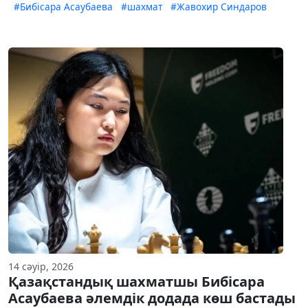
#Бибісара Асаубаева
#шахмат
#Жавохир Синдаров
14 сәуір, 2026
Қазақстандық шахматшы Бибісара
Асаубаева әлемдік додада көш бастады