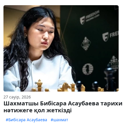
27 сәуір, 2026
Шахматшы Бибісара Асаубаева тарихи
нәтижеге қол жеткізді
#Бибісара Асаубаева
#шахмат