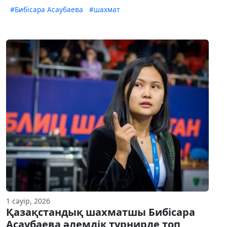
#Бибісара Асаубаева
#шахмат
1 сәуір, 2026
Қазақстандық шахматшы Бибісара
Асаубаева әлемдік турнирде топ