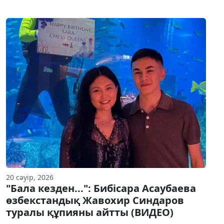
20 сәуір, 2026
"Бала кезден...": Бибісара Асаубаева
өзбекстандық Жавохир Синдаров
туралы құпияны айтты (ВИДЕО)