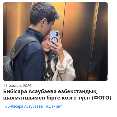
11 мамыр, 2026
Бибісара Асаубаева өзбекстандық
шахматшымен бірге көзге түсті (ФОТО)
#Бибісара Асаубаева
#шахмат