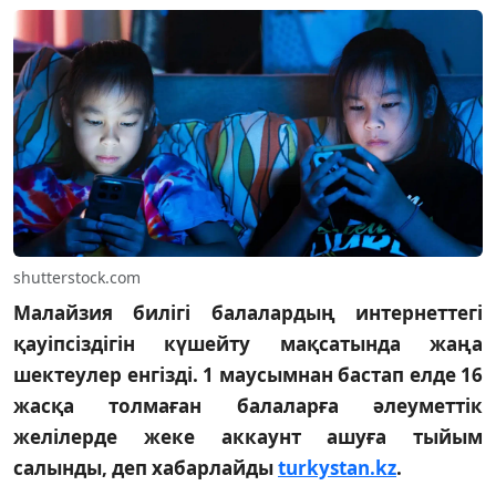
shutterstock.com
Малайзия билігі балалардың интернеттегі
қауіпсіздігін күшейту мақсатында жаңа
шектеулер енгізді. 1 маусымнан бастап елде 16
жасқа толмаған балаларға әлеуметтік
желілерде жеке аккаунт ашуға тыйым
салынды, деп хабарлайды
turkystan.kz
.