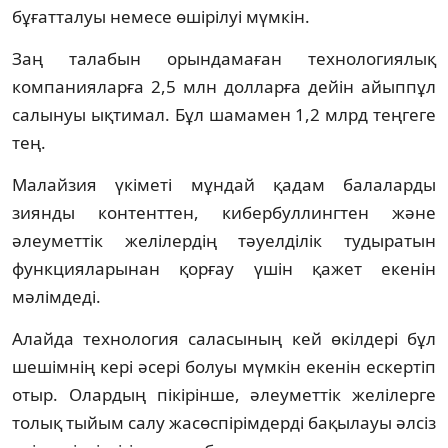
бұғатталуы немесе өшірілуі мүмкін.
Заң талабын орындамаған технологиялық
компанияларға 2,5 млн долларға дейін айыппұл
салынуы ықтимал. Бұл шамамен 1,2 млрд теңгеге
тең.
Малайзия үкіметі мұндай қадам балаларды
зиянды контенттен, кибербуллингтен және
әлеуметтік желілердің тәуелділік тудыратын
функцияларынан қорғау үшін қажет екенін
мәлімдеді.
Алайда технология саласының кей өкілдері бұл
шешімнің кері әсері болуы мүмкін екенін ескертіп
отыр. Олардың пікірінше, әлеуметтік желілерге
толық тыйым салу жасөспірімдерді бақылауы әлсіз