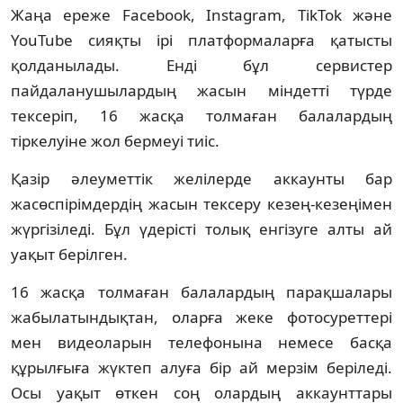
Жаңа ереже Facebook, Instagram, TikTok және
YouTube сияқты ірі платформаларға қатысты
қолданылады. Енді бұл сервистер
пайдаланушылардың жасын міндетті түрде
тексеріп, 16 жасқа толмаған балалардың
тіркелуіне жол бермеуі тиіс.
Қазір әлеуметтік желілерде аккаунты бар
жасөспірімдердің жасын тексеру кезең-кезеңімен
жүргізіледі. Бұл үдерісті толық енгізуге алты ай
уақыт берілген.
16 жасқа толмаған балалардың парақшалары
жабылатындықтан, оларға жеке фотосуреттері
мен видеоларын телефонына немесе басқа
құрылғыға жүктеп алуға бір ай мерзім беріледі.
Осы уақыт өткен соң олардың аккаунттары