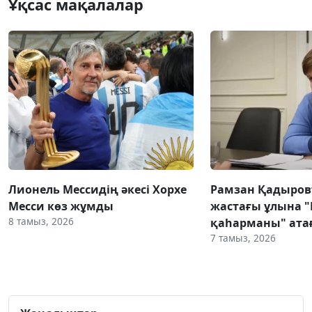
Ұқсас мақалалар
Лионель Мессидің әкесі Хорхе
Рамзан Қадыров
Месси көз жұмды
жастағы ұлына 
8 тамыз, 2026
қаһарманы" атағ
7 тамыз, 2026