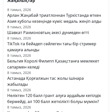
Жаңалықтар
8 тамыз, 2026
Арлан Жаңабай триатлоннан Түркістанда өткен
Азия кубогы кезеңінде күміс медаль жеңіп алды
8 тамыз, 2026
Шавкат Рахмоновтың әкесі дүниеден өтті
8 тамыз, 2026
TikTok-та бейәдеп сөйлеген тағы бір стример
қамауға алынды
8 тамыз, 2026
Бельгия Королі Филипп Қазақстанға мемлекет
сапармен келеді
8 тамыз, 2026
Астанада Қорғалжын тас жолы ішінара
жабылады
8 тамыз, 2026
Неліктен 120 балл грант алуға әрдайым кепілдік
бермейді, ал 100 балл жеткілікті болуы мүмкін?
8 тамыз, 2026