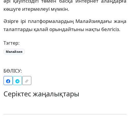
әрі қауіпсіздігі төмен басқа интернет алаңдарға
көшуге итермелеуі мүмкін.
Әзірге ірі платформалардың Малайзиядағы жаңа
талаптарды қалай орындайтыны нақты белгісіз.
Тэгтер:
Малайзия
БӨЛІСУ:
Серіктес жаңалықтары