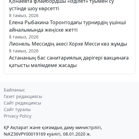
Қонаевта флайбордшы «Әділет» туымен су
үстінде шоу көрсетті
8 тамыз, 2026
Елена Рыбакина Торонтодағы турнирдің үшінші
айналымында жеңіске жетті
8 тамыз, 2026
Лионель Мессидің әкесі Хорхе Месси көз жұмды
8 тамыз, 2026
Астананың бас санитариялық дәрігері вакцинаға
қатысты мәлімдеме жасады
Байланыс
Газет редакциясы
Сайт редакциясы
Сайт туралы
Privacy Policy
ҚР Ақпарат және қоғамдық даму министрлігі,
№KZ36VPY00019169 куәлігі, 08.01.2020 ж.