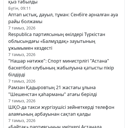
қыз табылды
Бүгін, 09:11
Аптап ыстық, дауыл, тұман: Сенбіге арналған ауа
райы болжамы
7 тамыз, 2026
Respublica партиясының өкілдері Түркістан
облысындағы «Балмұздақ» зауытының
ұжымымен кездесті
7 тамыз, 2026
"Нашар нәтиже": Спорт министрлігі "Астана"
баскетбол клубының жабылуына қатысты пікір
білдірді
7 тамыз, 2026
Рамзан Қадыровтың 21 жастағы ұлына
"Шешенстан қаһарманы" атағы берілді
7 тамыз, 2026
ШҚО-да такси жүргізушісі зейнеткерді телефон
алаяғының арбауынан сақтап қалды
7 тамыз, 2026
«Байтақ» партиясының үміткері Астанада