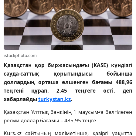
istockphoto.com
Қазақстан қор биржасындағы (KASE) күндізгі
сауда-саттық қорытындысы бойынша
доллардың орташа өлшенген бағамы 488,96
теңгені құрап, 2,45 теңгеге өсті, деп
хабарлайды
turkystan.kz
.
Қазақстан Ұлттық банкінің 1 маусымға белгілеген
ресми доллар бағамы – 485,95 теңге.
Kurs.kz сайтының мәліметінше, қазіргі уақытта