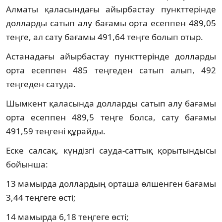
Алматы қаласындағы айырбастау пункттерінде
долларды сатып алу бағамы орта есеппен 489,05
теңге, ал сату бағамы 491,64 теңге болып отыр.
Астанадағы айырбастау пункттерінде долларды
орта есеппен 485 теңгеден сатып алып, 492
теңгеден сатуда.
Шымкент қаласында долларды сатып алу бағамы
орта есеппен 489,5 теңге болса, сату бағамы
491,59 теңгені құрайды.
Еске салсақ, күндізгі сауда-саттық қорытындысы
бойынша:
13 мамырда доллардың орташа өлшенген бағамы
3,44 теңгеге өсті;
14 мамырда 6,18 теңгеге өсті;