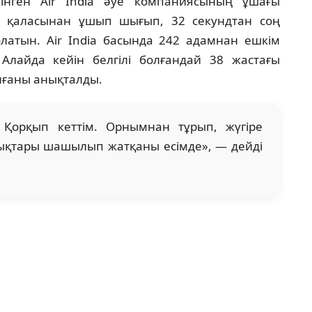
інген Air India әуе компаниясының ұшағы
д қаласынан ұшып шығып, 32 секундтан соң
олатын. Air India басында 242 адамнан ешкім
Алайда кейін белгілі болғандай 38 жастағы
лғаны анықталды.
 Қорқып кеттім. Орнымнан тұрып, жүгіре
ықтары шашылып жатқаны есімде», — дейді