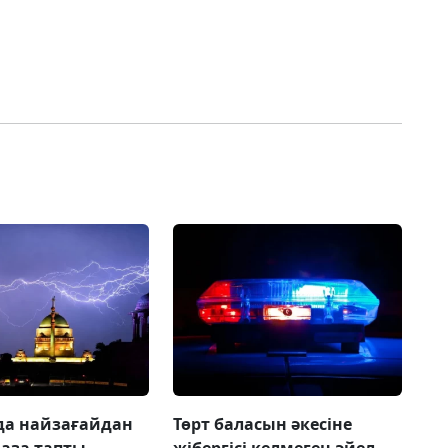
да найзағайдан
Төрт баласын әкесіне
қаза тапты
жібергісі келмеген әйел