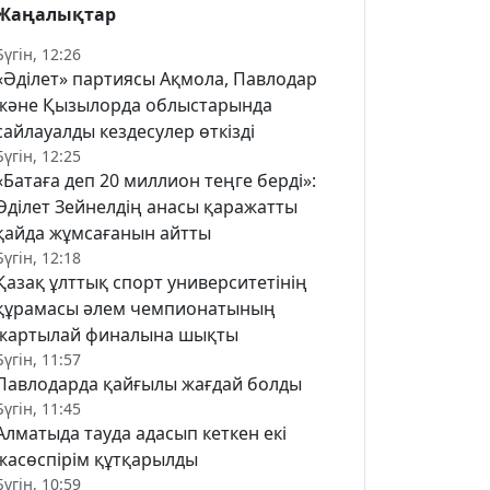
Жаңалықтар
Бүгін, 12:26
«Әділет» партиясы Ақмола, Павлодар
және Қызылорда облыстарында
сайлауалды кездесулер өткізді
Бүгін, 12:25
«Батаға деп 20 миллион теңге берді»:
Әділет Зейнелдің анасы қаражатты
қайда жұмсағанын айтты
Бүгін, 12:18
Қазақ ұлттық спорт университетінің
құрамасы әлем чемпионатының
жартылай финалына шықты
Бүгін, 11:57
Павлодарда қайғылы жағдай болды
Бүгін, 11:45
Алматыда тауда адасып кеткен екі
жасөспірім құтқарылды
Бүгін, 10:59