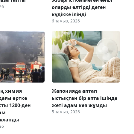
26
оларды өлтірді деген
күдікке ілінді
6 тамыз, 2026
ң химия
Жапонияда аптап
ағы өртке
ыстықтан бір апта ішінде
ты 1200-ден
жеті адам көз жұмды
5 тамыз, 2026
ам
ияланды
26