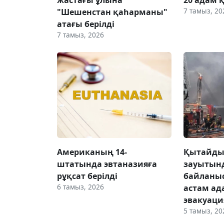
7 тамыз, 20
"Шешенстан қаһарманы"
атағы берілді
7 тамыз, 2026
Американың 14-
Қытайды
штатында эвтаназияға
зауытынд
рұқсат берілді
байланыс
6 тамыз, 2026
астам ад
эвакуац
5 тамыз, 20