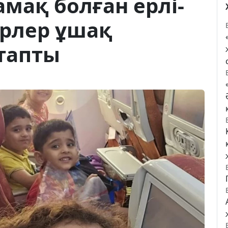
амақ болған ерлі-
ерлер ұшақ
тапты