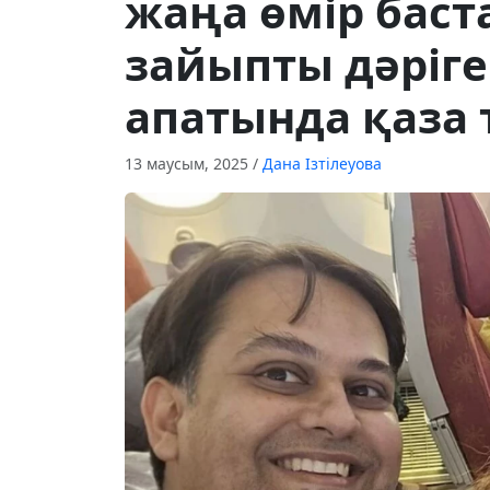
жаңа өмір баст
зайыпты дәріг
апатында қаза 
13 маусым, 2025
/
Дана Ізтілеуова