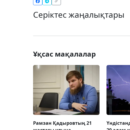
Серіктес жаңалықтары
Ұқсас мақалалар
Рамзан Қадыровтың 21
Үндістан
жастағы ұлына
20 адам 