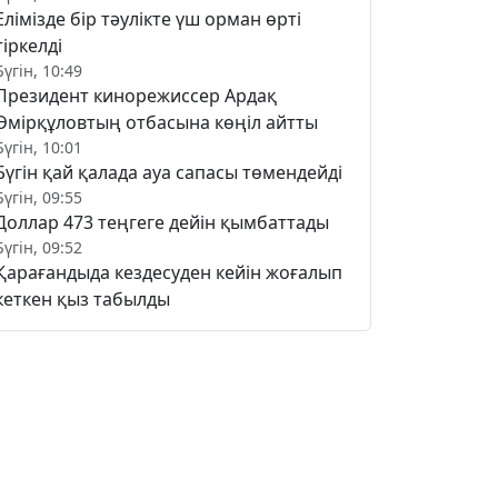
Елімізде бір тәулікте үш орман өрті
тіркелді
Бүгін, 10:49
Президент кинорежиссер Ардақ
Әмірқұловтың отбасына көңіл айтты
Бүгін, 10:01
Бүгін қай қалада ауа сапасы төмендейді
Бүгін, 09:55
Доллар 473 теңгеге дейін қымбаттады
Бүгін, 09:52
Қарағандыда кездесуден кейін жоғалып
кеткен қыз табылды