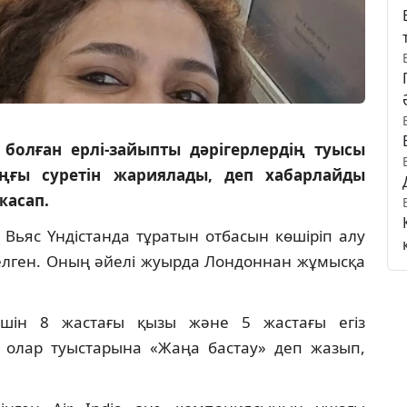
 болған ерлі-зайыпты дәрігерлердің туысы
оңғы суретін жариялады, деп хабарлайды
 жасап.
 Вьяс Үндістанда тұратын отбасын көшіріп алу
келген. Оның әйелі жуырда Лондоннан жұмысқа
үшін 8 жастағы қызы және 5 жастағы егіз
 олар туыстарына «Жаңа бастау» деп жазып,