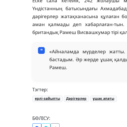
Еске сала кетейік, 242 жолаушы м
Үндістанның батысындағы Ахмадаба
дәрігерлер жатақханасына құлаған б
аман қалмады деп хабарлаған-тын. 
британдық Рамеш Висвашкумар тірі қа
«Айналамда мүрделер жатты.
бастадым. Әр жерде ұшақ қалд
Рамеш.
Тэгтер:
ерлі-зайыпты
Дәрігерлер
ұшақ апаты
БӨЛІСУ: