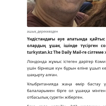
ашық дереккөзден
Үндістандағы әуе апатында қайтыс
олардың ұшақ ішінде түсірген с
turkystan.kz The Daily Mail-ге сілтеме
Лондонда жұмыс істеген дәрігер Коми
үшін бірнеше күн бұрын еліне ұшып 
шақырту алған.
Ұлыбританияда жаңа өмір бастау 
балаларымен бірге ол ұшаққа мінген
отбасылық суретін жіберген.