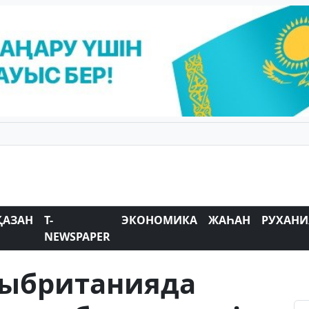
ҚАЗАН
T-
ЭКОНОМИКА
ЖАҺАН
РУХАНИ
NEWSPAPER
лыбританияда