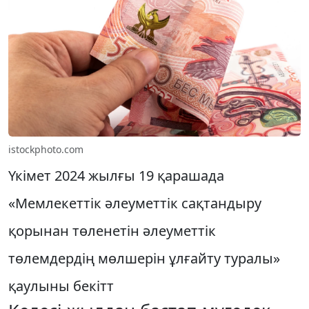
istockphoto.com
Үкімет 2024 жылғы 19 қарашада
«Мемлекеттік әлеуметтік сақтандыру
қорынан төленетін әлеуметтік
төлемдердің мөлшерін ұлғайту туралы»
қаулыны бекітт