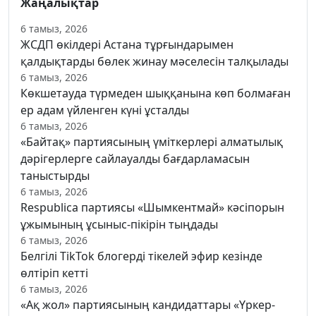
Жаңалықтар
6 тамыз, 2026
ЖСДП өкілдері Астана тұрғындарымен
қалдықтарды бөлек жинау мәселесін талқылады
6 тамыз, 2026
Көкшетауда түрмеден шыққанына көп болмаған
ер адам үйленген күні ұсталды
6 тамыз, 2026
«Байтақ» партиясының үміткерлері алматылық
дәрігерлерге сайлауалды бағдарламасын
таныстырды
6 тамыз, 2026
Respublica партиясы «Шымкентмай» кәсіпорын
ұжымының ұсыныс-пікірін тыңдады
6 тамыз, 2026
Белгілі TikTok блогерді тікелей эфир кезінде
өлтіріп кетті
6 тамыз, 2026
«Ақ жол» партиясының кандидаттары «Үркер-