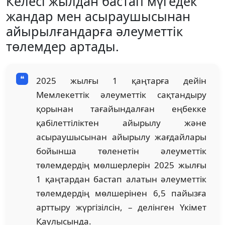
Келесі жылдан бастап мүгедек
жандар мен асыраушысынан
айырылғандарға әлеуметтік
төлемдер артады.
2025 жылғы 1 қаңтарға дейін
Мемлекеттік әлеуметтік сақтандыру
қорынан тағайындалған еңбекке
қабілеттіліктен айырылу және
асыраушысынан айырылу жағдайлары
бойынша төленетін әлеуметтік
төлемдердің мөлшерлерін 2025 жылғы
1 қаңтардан бастап алатын әлеуметтік
төлемдердің мөлшерінен 6,5 пайызға
арттыру жүргізілсін, – делінген Үкімет
Қаулысында.