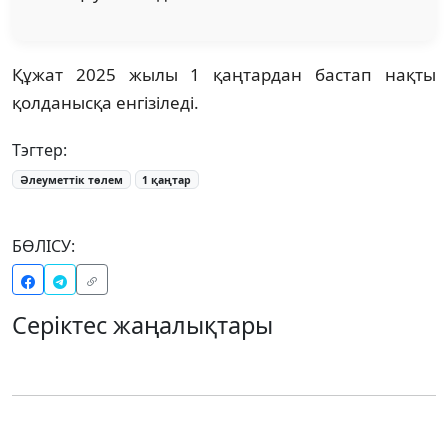
Құжат 2025 жылы 1 қаңтардан бастап нақты
қолданысқа енгізіледі.
Тэгтер:
Әлеуметтік төлем
1 қаңтар
БӨЛІСУ:
Серіктес жаңалықтары