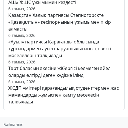
АШ» ЖШС ұжымымен кездесті
6 тамыз, 2026
Қазақстан Халық партиясы Степногорскте
«Қазақалтын» кәсіпорнының ұжымымен пікір
алмасты
6 тамыз, 2026
«Ауыл» партиясы Қарағанды облысында
тұрғындармен ауыл шаруашылығының өзекті
мәселелерін талқылады
6 тамыз, 2026
Төрт баласын әкесіне жібергісі келмеген әйел
оларды өлтірді деген күдікке ілінді
6 тамыз, 2026
ЖСДП үміткері қарағандылық студенттермен жас
мамандарды жұмыспен қамту мәселесін
талқылады
Байланыс