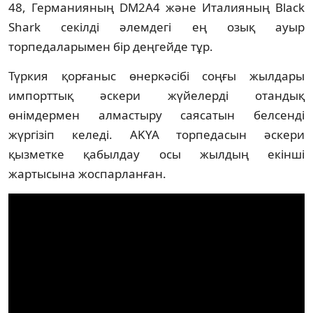
48, Германияның DM2A4 және Италияның Black
Shark секілді әлемдегі ең озық ауыр
торпедаларымен бір деңгейде тұр.
Түркия қорғаныс өнеркәсібі соңғы жылдары
импорттық әскери жүйелерді отандық
өнімдермен алмастыру саясатын белсенді
жүргізіп келеді. AKYA торпедасын әскери
қызметке қабылдау осы жылдың екінші
жартысына жоспарланған.