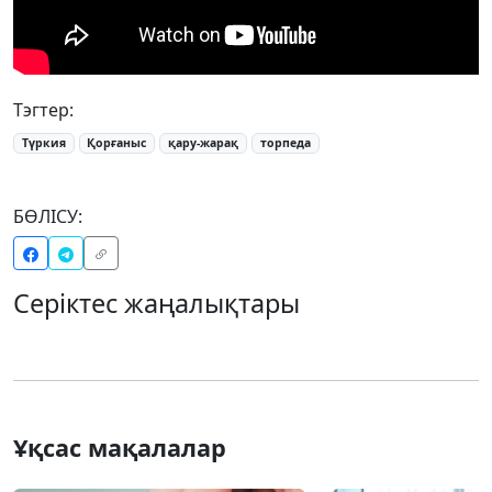
Тэгтер:
Түркия
Қорғаныс
қару-жарақ
торпеда
БӨЛІСУ:
Серіктес жаңалықтары
Ұқсас мақалалар