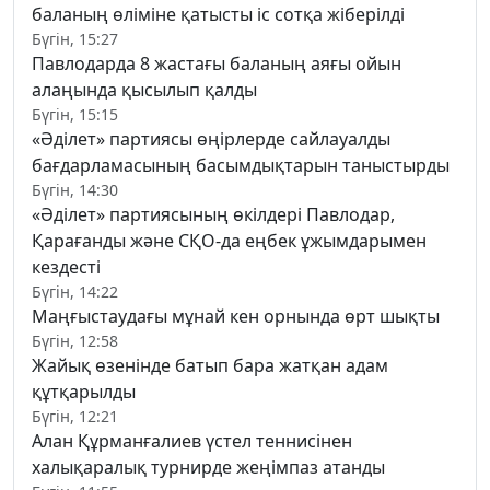
баланың өліміне қатысты іс сотқа жіберілді
Бүгін, 15:27
Павлодарда 8 жастағы баланың аяғы ойын
алаңында қысылып қалды
Бүгін, 15:15
«Әділет» партиясы өңірлерде сайлауалды
бағдарламасының басымдықтарын таныстырды
Бүгін, 14:30
«Әділет» партиясының өкілдері Павлодар,
Қарағанды және СҚО-да еңбек ұжымдарымен
кездесті
Бүгін, 14:22
Маңғыстаудағы мұнай кен орнында өрт шықты
Бүгін, 12:58
Жайық өзенінде батып бара жатқан адам
құтқарылды
Бүгін, 12:21
Алан Құрманғалиев үстел теннисінен
халықаралық турнирде жеңімпаз атанды