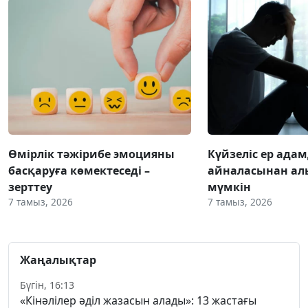
Өмірлік тәжірибе эмоцияны
Күйзеліс ер ада
басқаруға көмектеседі –
айналасынан ал
зерттеу
мүмкін
7 тамыз, 2026
7 тамыз, 2026
Жаңалықтар
Бүгін, 16:13
«Кінәлілер әділ жазасын алады»: 13 жастағы