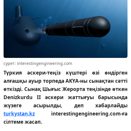
сурет: interestingengineering.com
Түркия әскери-теңіз күштері өзі өндірген
алғашқы ауыр торпеда AKYA-ны сынақтан сәтті
өткізді. Сынақ Шығыс Жерорта теңізінде өткен
Denizkurdu II әскери жаттығуы барысында
жүзеге асырылды, деп хабарлайды
turkystan.kz
interestingengineering.com-ға
сілтеме жасап.