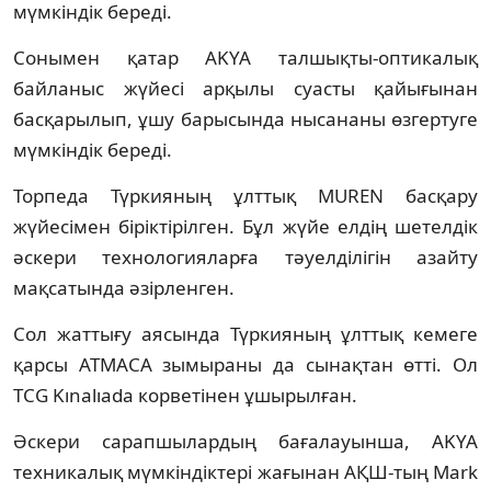
мүмкіндік береді.
Сонымен қатар AKYA талшықты-оптикалық
байланыс жүйесі арқылы суасты қайығынан
басқарылып, ұшу барысында нысананы өзгертуге
мүмкіндік береді.
Торпеда Түркияның ұлттық MUREN басқару
жүйесімен біріктірілген. Бұл жүйе елдің шетелдік
әскери технологияларға тәуелділігін азайту
мақсатында әзірленген.
Сол жаттығу аясында Түркияның ұлттық кемеге
қарсы ATMACA зымыраны да сынақтан өтті. Ол
TCG Kınalıada корветінен ұшырылған.
Әскери сарапшылардың бағалауынша, AKYA
техникалық мүмкіндіктері жағынан АҚШ-тың Mark