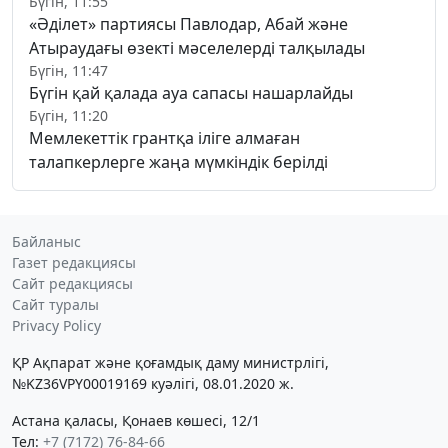
Бүгін, 11:55
«Әділет» партиясы Павлодар, Абай және
Атыраудағы өзекті мәселелерді талқылады
Бүгін, 11:47
Бүгін қай қалада ауа сапасы нашарлайды
Бүгін, 11:20
Мемлекеттік грантқа іліге алмаған
талапкерлерге жаңа мүмкіндік берілді
Байланыс
Газет редакциясы
Сайт редакциясы
Сайт туралы
Privacy Policy
ҚР Ақпарат және қоғамдық даму министрлігі,
№KZ36VPY00019169 куәлігі, 08.01.2020 ж.
Астана қаласы, Қонаев көшесі, 12/1
Тел:
+7 (7172) 76-84-66