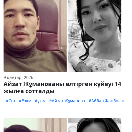
9 қаңтар, 2026
Айзат Жұманованы өлтірген күйеуі 14
жылға сотталды
#Сот
#Өлім
#үкім
#Айзат Жұманова
#Айбар Жанболат