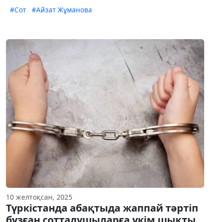
#Сот
#Айзат Жұманова
10 желтоқсан, 2025
Түркістанда абақтыда жаппай тәртіп
бұзған сотталушыларға үкім шықты