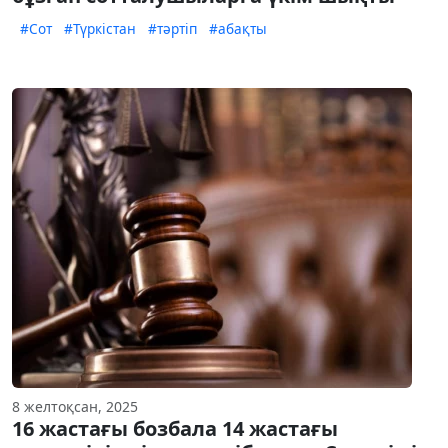
#Сот
#Түркістан
#тәртіп
#абақты
8 желтоқсан, 2025
16 жастағы бозбала 14 жастағы