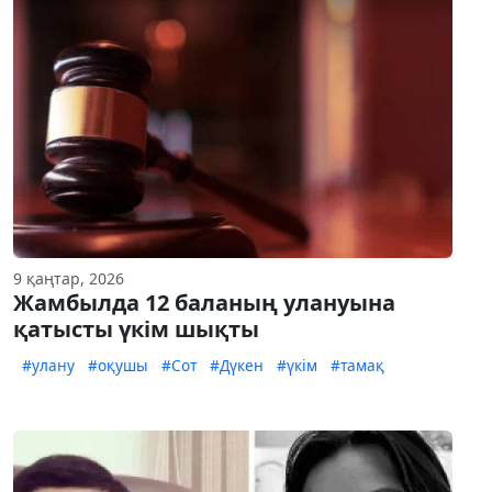
9 қаңтар, 2026
Жамбылда 12 баланың улануына
қатысты үкім шықты
#улану
#оқушы
#Сот
#Дүкен
#үкім
#тамақ