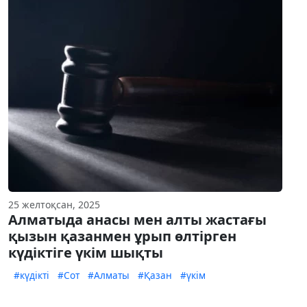
25 желтоқсан, 2025
Алматыда анасы мен алты жастағы
қызын қазанмен ұрып өлтірген
күдіктіге үкім шықты
#күдікті
#Сот
#Алматы
#Қазан
#үкім