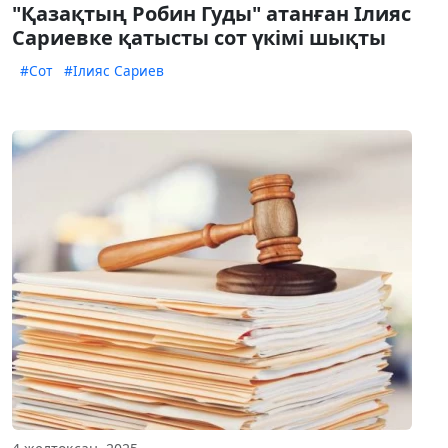
"Қазақтың Робин Гуды" атанған Ілияс
Сариевке қатысты сот үкімі шықты
#Сот
#Ілияс Сариев