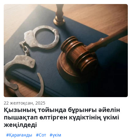
22 желтоқсан, 2025
Қызының тойында бұрынғы әйелін
пышақтап өлтірген күдіктінің үкімі
жеңілдеді
#Қарағанды
#Сот
#үкім