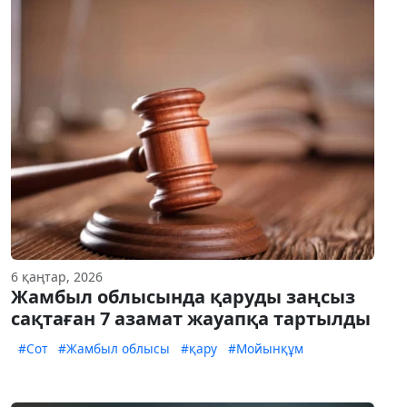
6 қаңтар, 2026
Жамбыл облысында қаруды заңсыз
сақтаған 7 азамат жауапқа тартылды
#Сот
#Жамбыл облысы
#қару
#Мойынқұм