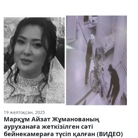
19 желтоқсан, 2025
Марқұм Айзат Жұманованың
ауруханаға жеткізілген сәті
бейнекамераға түсіп қалған (ВИДЕО)