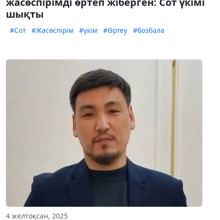
жасөспірімді өртеп жіберген: Сот үкімі
шықты
#Сот
#Жасөспірім
#үкім
#Өртеу
#бозбала
4 желтоқсан, 2025