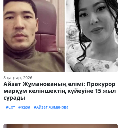
8 қаңтар, 2026
Айзат Жұманованың өлімі: Прокурор
марқұм келіншектің күйеуіне 15 жыл
сұрады
#Сот
#жаза
#Айзат Жұманова