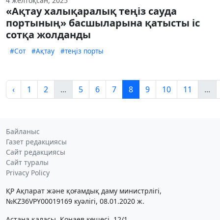
4 желтоқсан, 2025
«Ақтау халықаралық теңіз сауда
портының» басшыларына қатысты іс
сотқа жолданды
#Сот
#Ақтау
#теңіз порты
‹
1
2
...
5
6
7
8
9
10
11
...
Байланыс
Газет редакциясы
Сайт редакциясы
Сайт туралы
Privacy Policy
ҚР Ақпарат және қоғамдық даму министрлігі,
№KZ36VPY00019169 куәлігі, 08.01.2020 ж.
Астана қаласы, Қонаев көшесі, 12/1