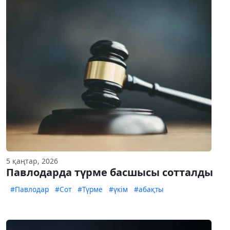
5 қаңтар, 2026
Павлодарда түрме басшысы сотталды
#Павлодар
#Сот
#Түрме
#үкім
#абақты