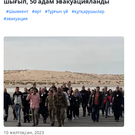
шығып, 50 адам эвакуацияланды
#Шымкент
#өрт
#Тұрғын үй
#құтқарушылар
#эвакуация
10 желтоқсан, 2023