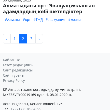
30 қараша, 2023
Алматыдағы өрт: Эвакуацияланған
адамдардың көбі шетелдіктер
#Алматы
#өрт
#ТЖД
#эвакуация
#хостел
‹
1
2
3
›
Байланыс
Газет редакциясы
Сайт редакциясы
Сайт туралы
Privacy Policy
ҚР Ақпарат және қоғамдық даму министрлігі,
№KZ36VPY00019169 куәлігі, 08.01.2020 ж.
Астана қаласы, Қонаев көшесі, 12/1
Тел:
+7 (7172) 76-84-66