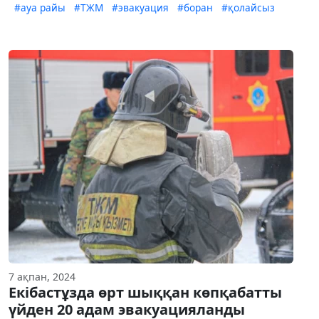
#ауа райы
#ТЖМ
#эвакуация
#боран
#қолайсыз
7 ақпан, 2024
Екібастұзда өрт шыққан көпқабатты
үйден 20 адам эвакуацияланды