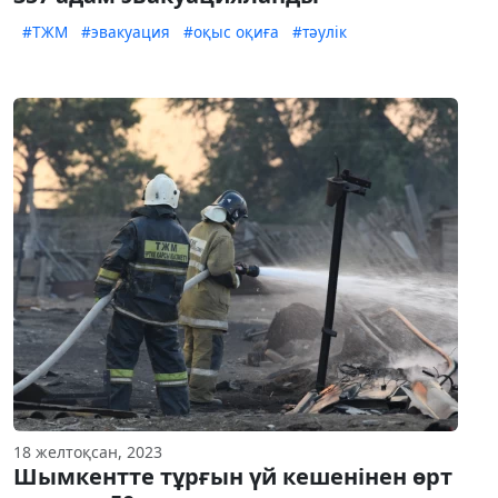
#ТЖМ
#эвакуация
#оқыс оқиға
#тәулік
18 желтоқсан, 2023
Шымкентте тұрғын үй кешенінен өрт