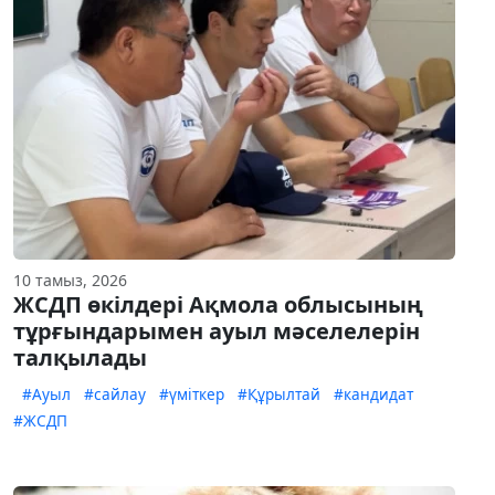
10 тамыз, 2026
ЖСДП өкілдері Ақмола облысының
тұрғындарымен ауыл мәселелерін
талқылады
#Ауыл
#сайлау
#үміткер
#Құрылтай
#кандидат
#ЖСДП