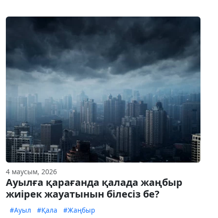
4 маусым, 2026
Ауылға қарағанда қалада жаңбыр
жиірек жауатынын білесіз бе?
#Ауыл
#Қала
#Жаңбыр