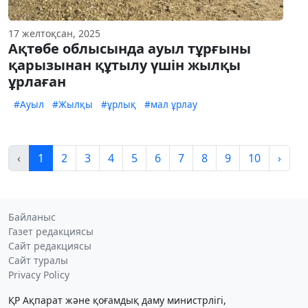
17 желтоқсан, 2025
Ақтөбе облысында ауыл тұрғыны
қарызынан құтылу үшін жылқы
ұрлаған
#Ауыл
#Жылқы
#ұрлық
#мал ұрлау
‹
1
2
3
4
5
6
7
8
9
10
›
Байланыс
Газет редакциясы
Сайт редакциясы
Сайт туралы
Privacy Policy
ҚР Ақпарат және қоғамдық даму министрлігі,