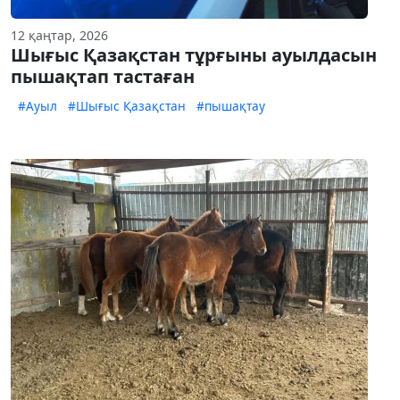
12 қаңтар, 2026
Шығыс Қазақстан тұрғыны ауылдасын
пышақтап тастаған
#Ауыл
#Шығыс Қазақстан
#пышақтау