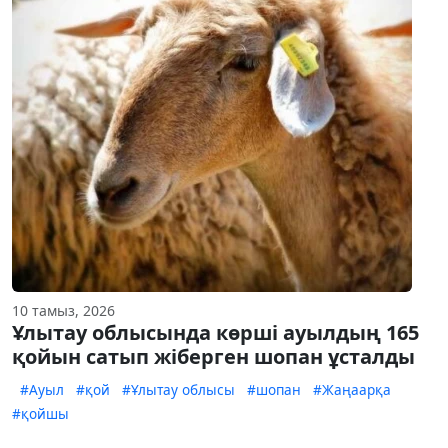
10 тамыз, 2026
Ұлытау облысында көрші ауылдың 165
қойын сатып жіберген шопан ұсталды
#Ауыл
#қой
#Ұлытау облысы
#шопан
#Жаңаарқа
#қойшы