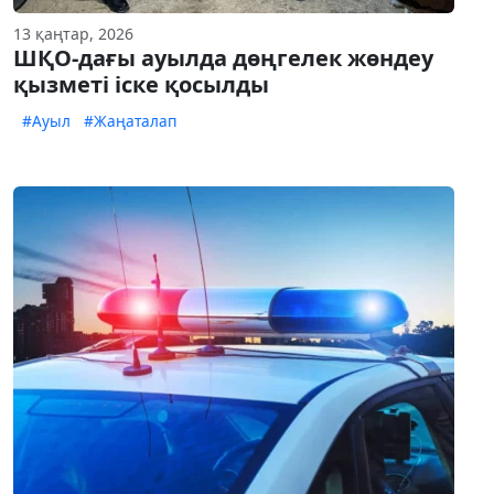
13 қаңтар, 2026
ШҚО-дағы ауылда дөңгелек жөндеу
қызметі іске қосылды
#Ауыл
#Жаңаталап