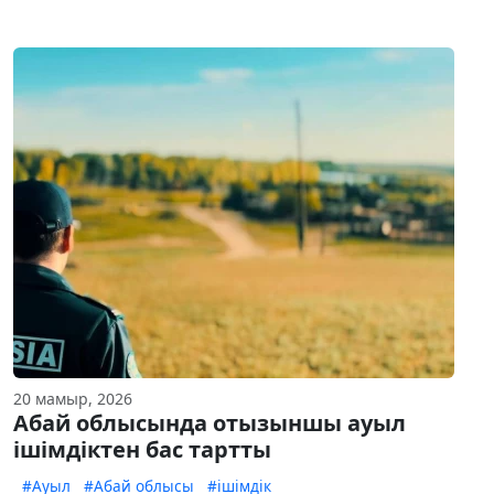
20 мамыр, 2026
Абай облысында отызыншы ауыл
ішімдіктен бас тартты
#Ауыл
#Абай облысы
#ішімдік