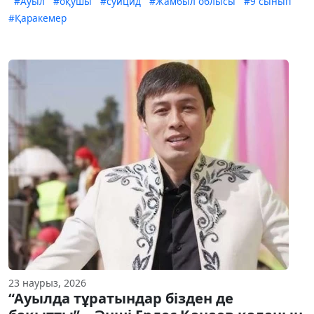
#Ауыл
#оқушы
#суицид
#Жамбыл облысы
#9 сынып
#Қаракемер
23 наурыз, 2026
“Ауылда тұратындар бізден де