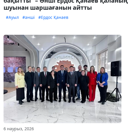
бақытты” – Әнші Ердос Қанаев қаланың
шуынан шаршағанын айтты
#Ауыл
#әнші
#Ердос Қанаев
6 наурыз, 2026