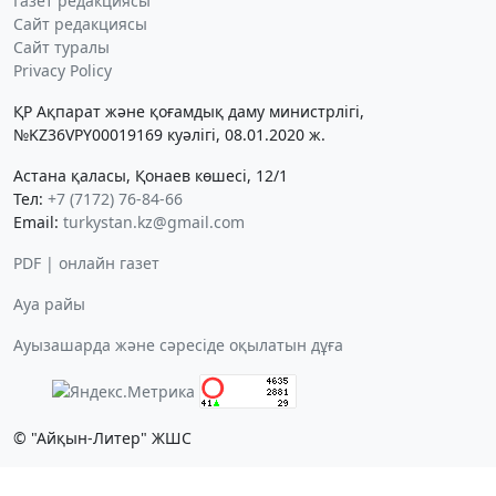
Газет редакциясы
Сайт редакциясы
Сайт туралы
Privacy Policy
ҚР Ақпарат және қоғамдық даму министрлігі,
№KZ36VPY00019169 куәлігі, 08.01.2020 ж.
Астана қаласы, Қонаев көшесі, 12/1
Тел:
+7 (7172) 76-84-66
Email:
turkystan.kz@gmail.com
PDF | онлайн газет
Ауа райы
Ауызашарда және сәресіде оқылатын дұға
© "Айқын-Литер" ЖШС