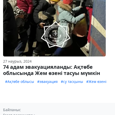
27 наурыз, 2024
74 адам эвакуацияланды: Ақтөбе
облысында Жем өзені тасуы мүмкін
#Ақтөбе облысы
#эвакуация
#су тасқыны
#Жем өзені
Байланыс