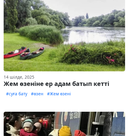
14 шілде, 2025
Жем өзеніне ер адам батып кетті
#суға бату
#өзен
#Жем өзені