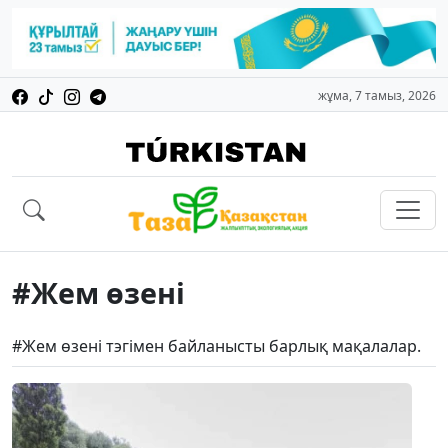
жұма, 7 тамыз, 2026
#Жем өзені
#Жем өзені тэгімен байланысты барлық мақалалар.