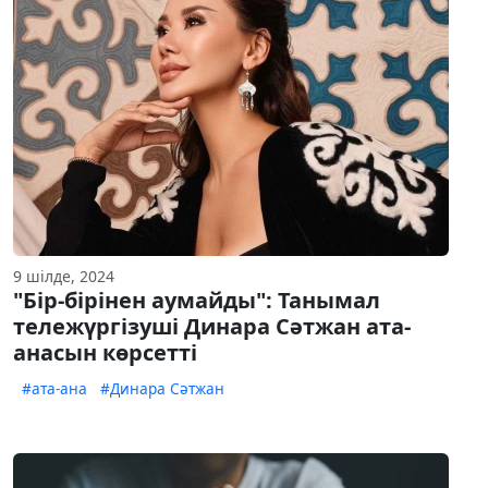
9 шілде, 2024
"Бір-бірінен аумайды": Танымал
тележүргізуші Динара Сәтжан ата-
анасын көрсетті
#ата-ана
#Динара Сәтжан