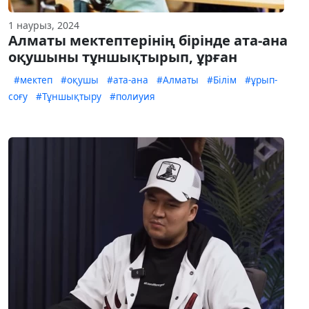
1 наурыз, 2024
Алматы мектептерінің бірінде ата-ана
оқушыны тұншықтырып, ұрған
#мектеп
#оқушы
#ата-ана
#Алматы
#Білім
#ұрып-
соғу
#Тұншықтыру
#полиуия