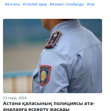
#ата-ана
#тікелей эфир
#Азамат Сатыбалды
#тірі
23 сәуір, 2024
Астана қаласының полициясы ата-
аналарға ескерту жасады