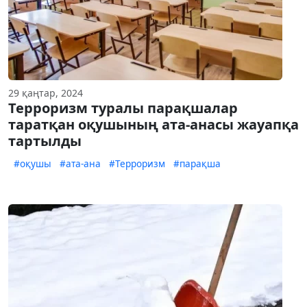
29 қаңтар, 2024
Терроризм туралы парақшалар
таратқан оқушының ата-анасы жауапқа
тартылды
#оқушы
#ата-ана
#Терроризм
#парақша