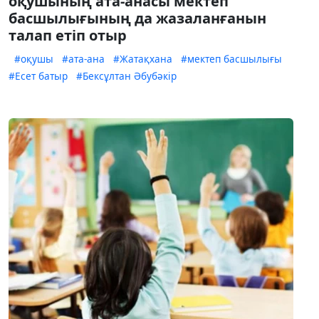
оқушының ата-анасы мектеп
басшылығының да жазаланғанын
талап етіп отыр
#оқушы
#ата-ана
#Жатақхана
#мектеп басшылығы
#Есет батыр
#Бексұлтан Әбубәкір