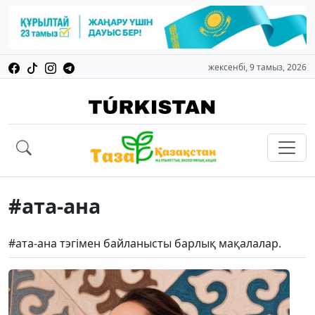
жексенбі, 9 тамыз, 2026
#ата-ана
#ата-ана тэгімен байланысты барлық мақалалар.