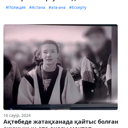
#Полиция
#Астана
#ата-ана
#Ескерту
16 сәуір, 2024
Ақтөбеде жатақханада қайтыс болған