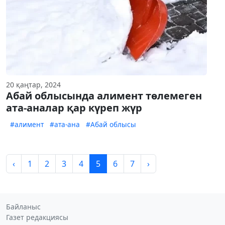
20 қаңтар, 2024
Абай облысында алимент төлемеген
ата-аналар қар күреп жүр
#алимент
#ата-ана
#Абай облысы
‹
1
2
3
4
5
6
7
›
Байланыс
Газет редакциясы