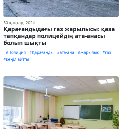
30 қаңтар, 2024
Қарағандыдағы газ жарылысы: қаза
тапқандар полицейдің ата-анасы
болып шықты
#Полиция
#Қарағанды
#ата-ана
#Жарылыс
#газ
#көңіл айтты