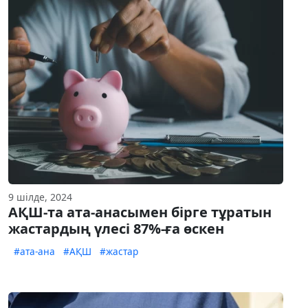
9 шілде, 2024
АҚШ-та ата-анасымен бірге тұратын
жастардың үлесі 87%-ға өскен
#ата-ана
#АҚШ
#жастар