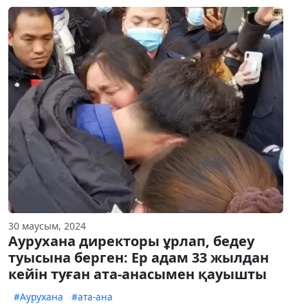
30 маусым, 2024
Аурухана директоры ұрлап, бедеу
туысына берген: Ер адам 33 жылдан
кейін туған ата-анасымен қауышты
#Аурухана
#ата-ана