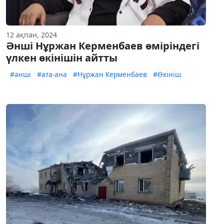
12 ақпан, 2024
Әнші Нұржан Керменбаев өміріндегі
үлкен өкінішін айтты
#әнші
#ата-ана
#Нұржан Керменбаев
#Өкініш