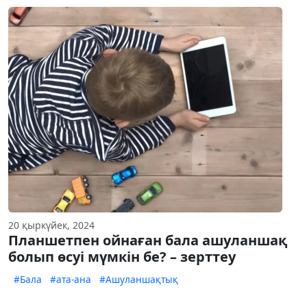
20 қыркүйек, 2024
Планшетпен ойнаған бала ашуланшақ
болып өсуі мүмкін бе? – зерттеу
#Бала
#ата-ана
#Ашуланшақтық