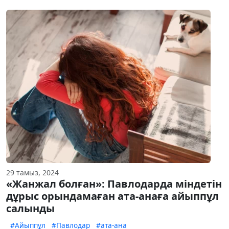
29 тамыз, 2024
«Жанжал болған»: Павлодарда міндетін
дұрыс орындамаған ата-анаға айыппұл
салынды
#Айыппұл
#Павлодар
#ата-ана