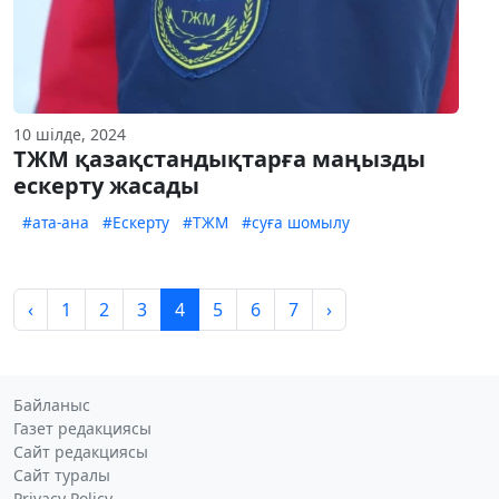
10 шілде, 2024
ТЖМ қазақстандықтарға маңызды
ескерту жасады
#ата-ана
#Ескерту
#ТЖМ
#суға шомылу
‹
1
2
3
4
5
6
7
›
Байланыс
Газет редакциясы
Сайт редакциясы
Сайт туралы
Privacy Policy