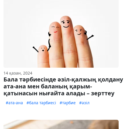
14 қазан, 2024
Бала тәрбиесінде әзіл-қалжың қолдану
ата-ана мен баланың қарым-
қатынасын нығайта алады – зерттеу
#ата-ана
#бала тәрбиесі
#тәрбие
#әзіл