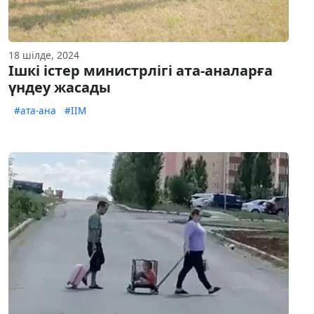
18 шілде, 2024
Ішкі істер министрлігі ата-аналарға
үндеу жасады
#ата-ана
#ІІМ