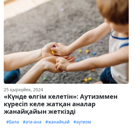
25 қыркүйек, 2024
«Күнде өлгім келетін»: Аутизммен
күресіп келе жатқан аналар
жанайқайын жеткізді
#Бала
#ата-ана
#жанайқай
#аутизм