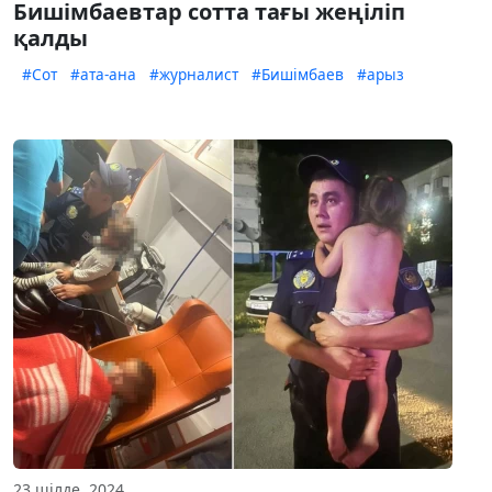
Бишімбаевтар сотта тағы жеңіліп
қалды
#Сот
#ата-ана
#журналист
#Бишімбаев
#арыз
23 шілде, 2024