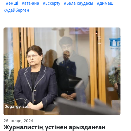
#әнші
#ата-ана
#Ескерту
#Бала саудасы
#Димаш
Құдайберген
26 шілде, 2024
Журналистің үстінен арызданған