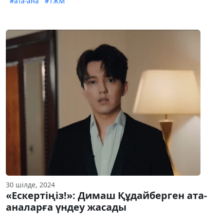
#ата-ана
#ТЖМ
30 шілде, 2024
«Ескертіңіз!»: Димаш Құдайберген ата-
аналарға үндеу жасады