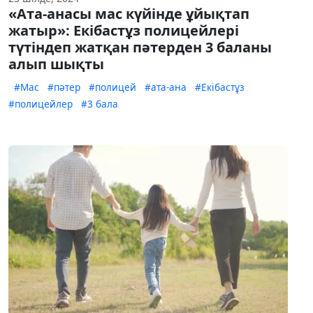
«Ата-анасы мас күйінде ұйықтап
жатыр»: Екібастұз полицейлері
түтіндеп жатқан пәтерден 3 баланы
алып шықты
#Мас
#пәтер
#полицей
#ата-ана
#Екібастұз
#полицейлер
#3 бала