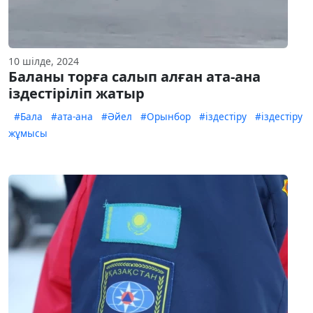
10 шілде, 2024
Баланы торға салып алған ата-ана
іздестіріліп жатыр
#Бала
#ата-ана
#Әйел
#Орынбор
#іздестіру
#іздестіру
жұмысы