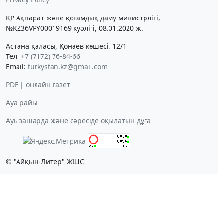
ҚР Ақпарат және қоғамдық даму министрлігі,
№KZ36VPY00019169 куәлігі, 08.01.2020 ж.
Астана қаласы, Қонаев көшесі, 12/1
Тел:
+7 (7172) 76-84-66
Email:
turkystan.kz@gmail.com
PDF | онлайн газет
Ауа райы
Ауызашарда және сәресіде оқылатын дұға
© "Айқын-Литер" ЖШС