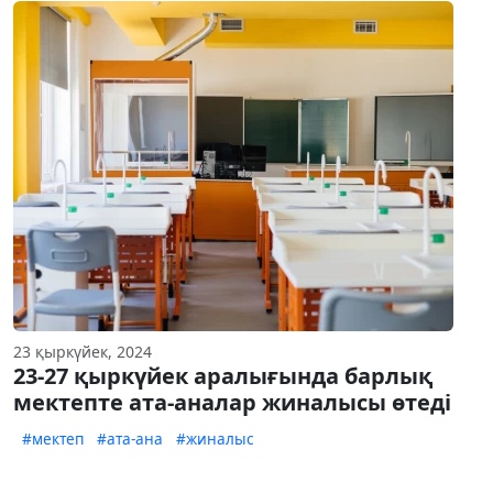
23 қыркүйек, 2024
23-27 қыркүйек аралығында барлық
мектепте ата-аналар жиналысы өтеді
#мектеп
#ата-ана
#жиналыс