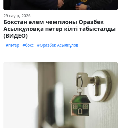
29 сәуір, 2026
Бокстан әлем чемпионы Оразбек
Асылқұловқа пәтер кілті табысталды
(ВИДЕО)
#пәтер
#бокс
#Оразбек Асылқұлов