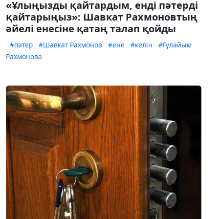
«Ұлыңызды қайтардым, енді пәтерді
қайтарыңыз»: Шавкат Рахмоновтың
әйелі енесіне қатаң талап қойды
#пәтер
#Шавкат Рахмонов
#ене
#келін
#Гүлайым
Рахмонова