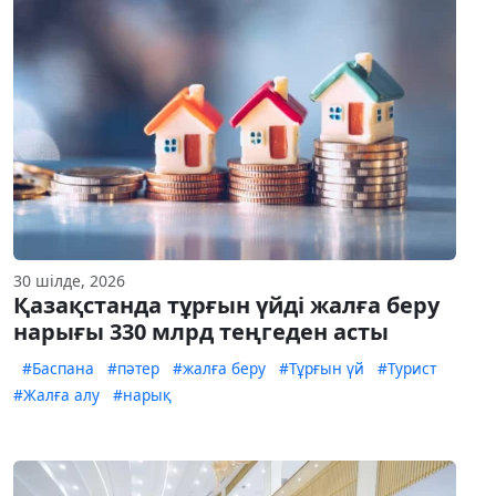
30 шілде, 2026
Қазақстанда тұрғын үйді жалға беру
нарығы 330 млрд теңгеден асты
#Баспана
#пәтер
#жалға беру
#Тұрғын үй
#Турист
#Жалға алу
#нарық