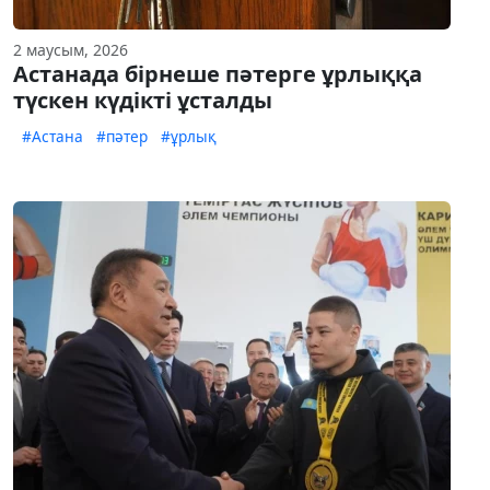
2 маусым, 2026
Астанада бірнеше пәтерге ұрлыққа
түскен күдікті ұсталды
#Астана
#пәтер
#ұрлық