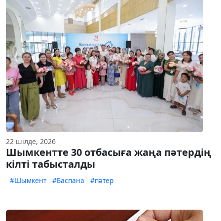
22 шілде, 2026
Шымкентте 30 отбасыға жаңа пәтердің
кілті табысталды
#Шымкент
#Баспана
#пәтер