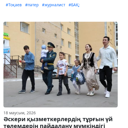
#Тоқаев
#пәтер
#журналист
#БАҚ;
18 маусым, 2026
Әскери қызметкерлердің тұрғын үй
төлемдерін пайдалану мүмкіндігі