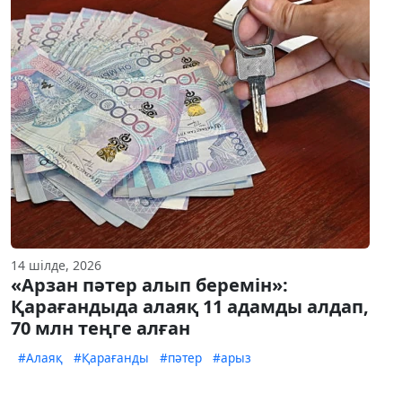
14 шілде, 2026
«Арзан пәтер алып беремін»:
Қарағандыда алаяқ 11 адамды алдап,
70 млн теңге алған
#Алаяқ
#Қарағанды
#пәтер
#арыз