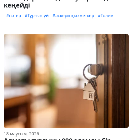
кеңейді
#пәтер
#Тұрғын үй
#әскери қызметкер
#Төлем
18 маусым, 2026