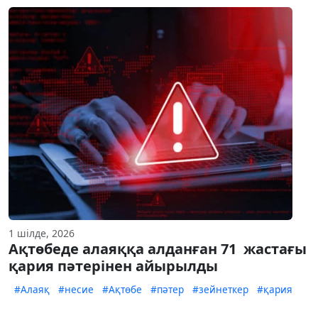
1 шілде, 2026
Ақтөбеде алаяққа алданған 71 жастағы
қария пәтерінен айырылды
#Алаяқ
#несие
#Ақтөбе
#пәтер
#зейнеткер
#қария