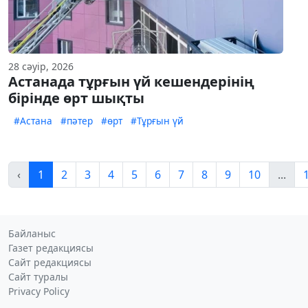
28 сәуір, 2026
Астанада тұрғын үй кешендерінің
бірінде өрт шықты
#Астана
#пәтер
#өрт
#Тұрғын үй
‹
1
2
3
4
5
6
7
8
9
10
...
Байланыс
Газет редакциясы
Сайт редакциясы
Сайт туралы
Privacy Policy