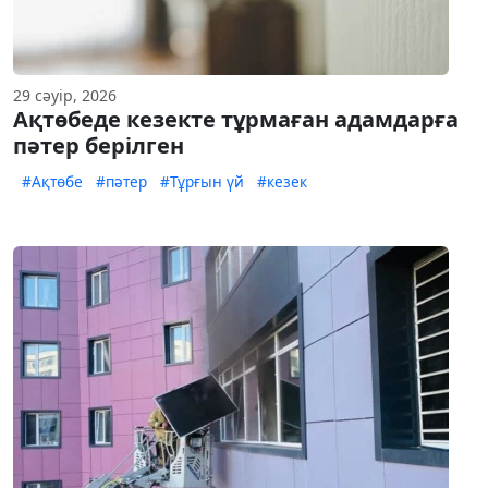
29 сәуір, 2026
Ақтөбеде кезекте тұрмаған адамдарға
пәтер берілген
#Ақтөбе
#пәтер
#Тұрғын үй
#кезек