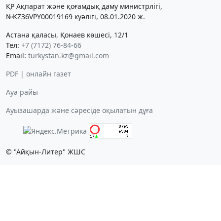
ҚР Ақпарат және қоғамдық даму министрлігі,
№KZ36VPY00019169 куәлігі, 08.01.2020 ж.
Астана қаласы, Қонаев көшесі, 12/1
Тел:
+7 (7172) 76-84-66
Email:
turkystan.kz@gmail.com
PDF | онлайн газет
Ауа райы
Ауызашарда және сәресіде оқылатын дұға
© "Айқын-Литер" ЖШС