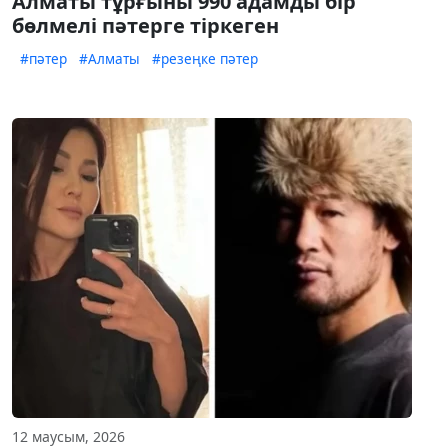
Алматы тұрғыны 990 адамды бір
бөлмелі пәтерге тіркеген
#пәтер
#Алматы
#резеңке пәтер
12 маусым, 2026