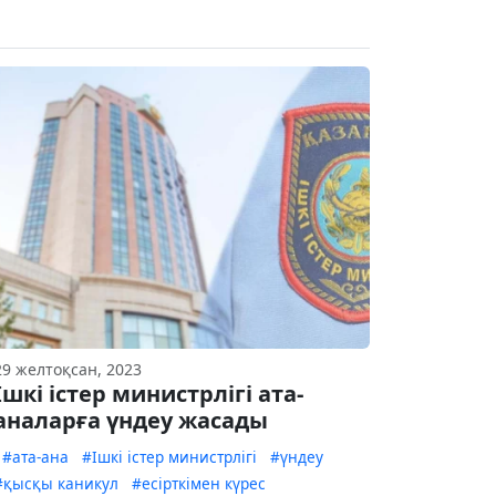
29 желтоқсан, 2023
Ішкі істер министрлігі ата-
аналарға үндеу жасады
#ата-ана
#Ішкі істер министрлігі
#үндеу
#қысқы каникул
#есірткімен күрес