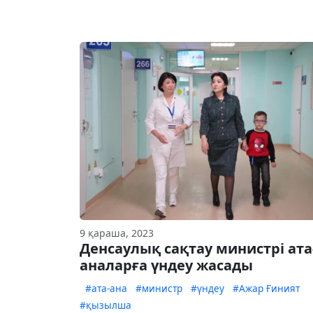
9 қараша, 2023
Денсаулық сақтау министрі ата
аналарға үндеу жасады
#ата-ана
#министр
#үндеу
#Ажар Ғиният
#қызылша