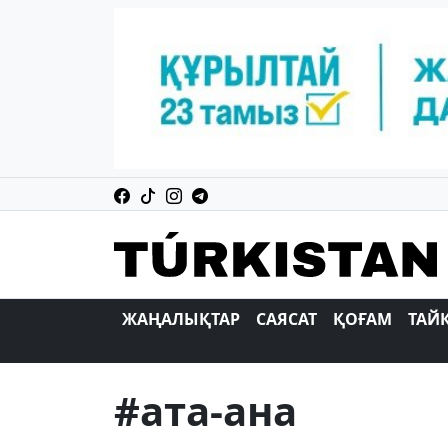
ЖАҢАЛЫҚТАР
САЯСАТ
ҚОҒАМ
ТАЙ
#ата-ана