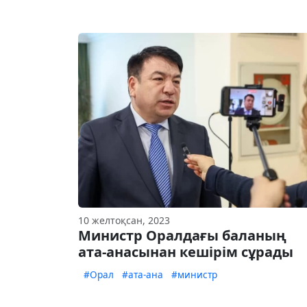
10 желтоқсан, 2023
Министр Оралдағы баланың
ата-анасынан кешірім сұрады
#Орал
#ата-ана
#министр