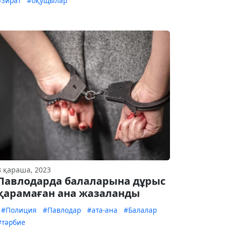
#зират
#оқущылар
3 қараша, 2023
Павлодарда балаларына дұрыс
қарамаған ана жазаланды
#Полиция
#Павлодар
#ата-ана
#Балалар
#тәрбие