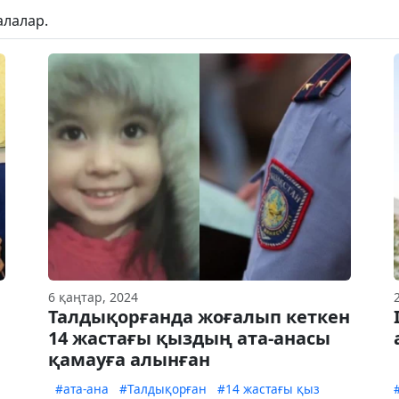
алалар.
6 қаңтар, 2024
Талдықорғанда жоғалып кеткен
14 жастағы қыздың ата-анасы
қамауға алынған
#ата-ана
#Талдықорған
#14 жастағы қыз