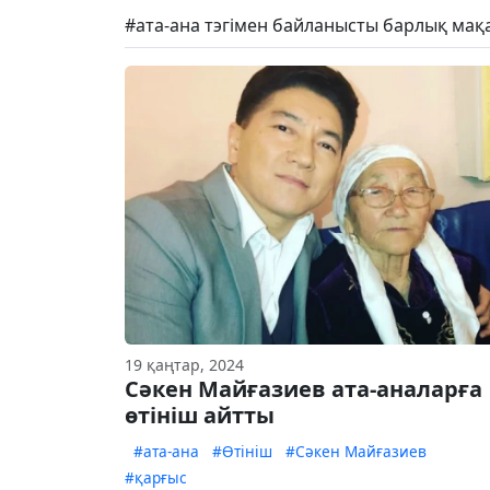
#ата-ана тэгімен байланысты барлық мақ
19 қаңтар, 2024
Сәкен Майғазиев ата-аналарға
өтініш айтты
#ата-ана
#Өтініш
#Сәкен Майғазиев
#қарғыс