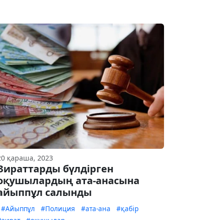
20 қараша, 2023
Зираттарды бүлдірген
оқушылардың ата-анасына
айыппұл салынды
#Айыппұл
#Полиция
#ата-ана
#қабір