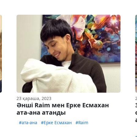
23 қараша, 2023
Әнші Raim мен Ерке Есмахан
ата-ана атанды
#ата-ана
#Ерке Есмахан
#Raim