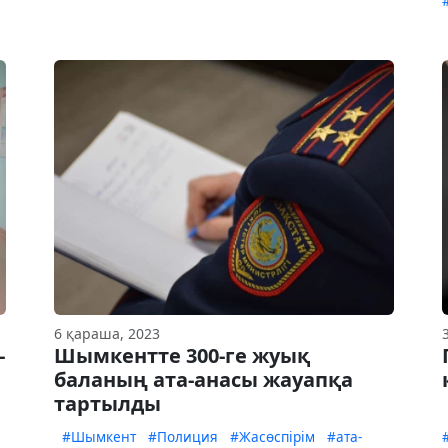
6 қараша, 2023
-
Шымкентте 300-ге жуық
баланың ата-анасы жауапқа
тартылды
#Шымкент
#Полиция
#Жасөспірім
#ата-