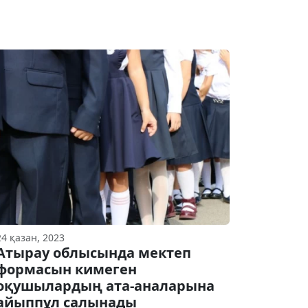
24 қазан, 2023
Атырау облысында мектеп
формасын кимеген
оқушылардың ата-аналарына
айыппұл салынады