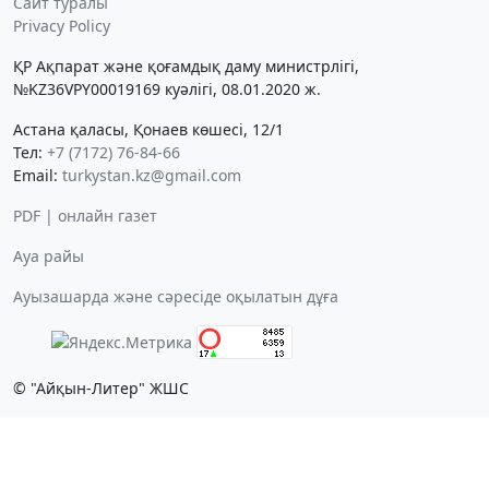
Сайт туралы
Privacy Policy
ҚР Ақпарат және қоғамдық даму министрлігі,
№KZ36VPY00019169 куәлігі, 08.01.2020 ж.
Астана қаласы, Қонаев көшесі, 12/1
Тел:
+7 (7172) 76-84-66
Email:
turkystan.kz@gmail.com
PDF | онлайн газет
Ауа райы
Ауызашарда және сәресіде оқылатын дұға
© "Айқын-Литер" ЖШС