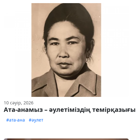
10 сәуір, 2026
Ата-анамыз – әулетіміздің темірқазығы
#ата-ана
#әулет