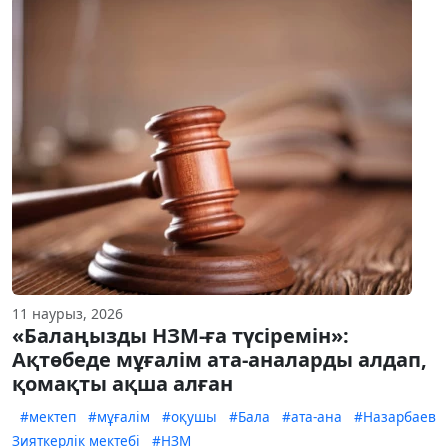
11 наурыз, 2026
«Балаңызды НЗМ-ға түсіремін»:
Ақтөбеде мұғалім ата-аналарды алдап,
қомақты ақша алған
#мектеп
#мұғалім
#оқушы
#Бала
#ата-ана
#Назарбаев
Зияткерлік мектебі
#НЗМ