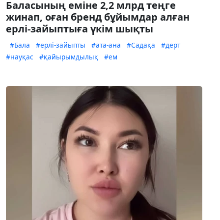
Баласының еміне 2,2 млрд теңге
жинап, оған бренд бұйымдар алған
ерлі-зайыптыға үкім шықты
#Бала
#ерлі-зайыпты
#ата-ана
#Садақа
#дерт
#науқас
#қайырымдылық
#ем