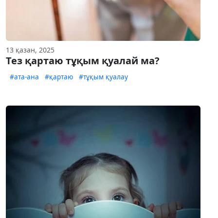
13 қазан, 2025
Тез қартаю тұқым қуалай ма?
#ата-ана
#қартаю
#тұқым қуалау