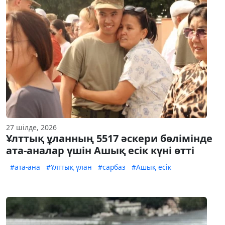
27 шілде, 2026
Ұлттық ұланның 5517 әскери бөлімінде
ата-аналар үшін Ашық есік күні өтті
#ата-ана
#Ұлттық ұлан
#сарбаз
#Ашық есік