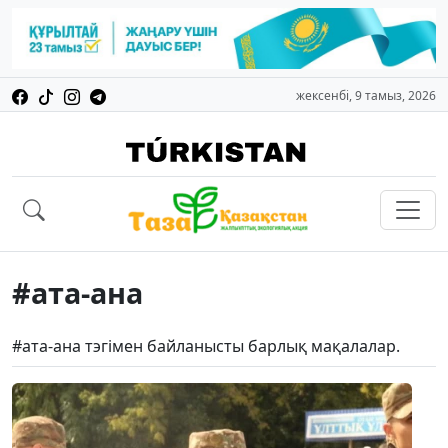
жексенбі, 9 тамыз, 2026
#ата-ана
#ата-ана тэгімен байланысты барлық мақалалар.