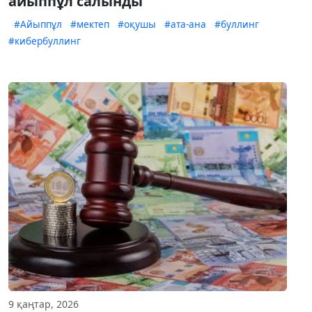
айыппұл салынды
#Айыппұл
#мектеп
#оқушы
#ата-ана
#буллинг
#кибербуллинг
9 қаңтар, 2026