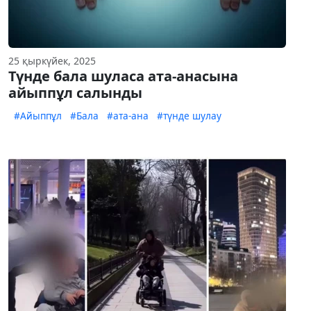
25 қыркүйек, 2025
Түнде бала шуласа ата-анасына
айыппұл салынды
#Айыппұл
#Бала
#ата-ана
#түнде шулау