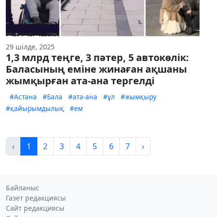
29 шілде, 2025
1,3 млрд теңге, 3 пәтер, 5 автокөлік:
Баласының еміне жинаған ақшаны
жымқырған ата-ана тергелді
#Астана
#Бала
#ата-ана
#ұл
#жымқыру
#қайырымдылық
#ем
‹
1
2
3
4
5
6
7
›
Байланыс
Газет редакциясы
Сайт редакциясы