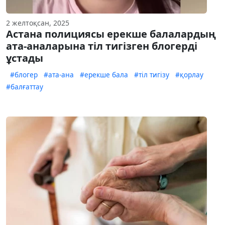
2 желтоқсан, 2025
Астана полициясы ерекше балалардың
ата-аналарына тіл тигізген блогерді
ұстады
#блогер
#ата-ана
#ерекше бала
#тіл тигізу
#қорлау
#балғаттау