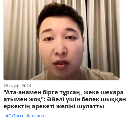
28 сәуір, 2026
"Ата-анамен бірге тұрсаң, жеке шекара
атымен жоқ": Әйелі үшін бөлек шыққан
еркектің әрекеті желіні шулатты
#Отбасы
#ата-ана