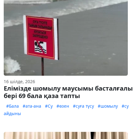
16 шілде, 2026
Елімізде шомылу маусымы басталғалы
бері 69 бала қаза тапты
#Бала
#ата-ана
#Су
#өзен
#суға түсу
#шомылу
#су
айдыны