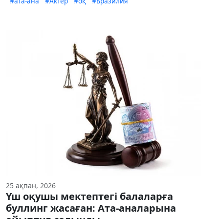
#ата-ана
#Актер
#оқ
#Бразилия
25 ақпан, 2026
Үш оқушы мектептегі балаларға
буллинг жасаған: Ата-аналарына