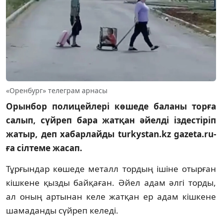
«Оренбург» телеграм арнасы
Орынбор полицейлері көшеде баланы торға
салып, сүйреп бара жатқан әйелді іздестіріп
жатыр, деп хабарлайды turkystan.kz gazeta.ru-
ға сілтеме жасап.
Тұрғындар көшеде металл тордың ішіне отырған
кішкене қызды байқаған. Әйел адам әлгі торды,
ал оның артынан келе жатқан ер адам кішкене
шамаданды сүйреп келеді.