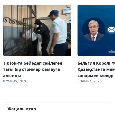
TikTok-та бейәдеп сөйлеген
Бельгия Королі 
тағы бір стример қамауға
Қазақстанға ме
алынды
сапармен келеді
8 тамыз, 2026
8 тамыз, 2026
Жаңалықтар