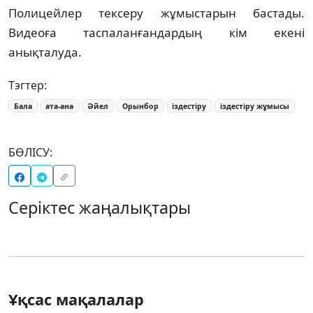
Полицейлер тексеру жұмыстарын бастады.
Видеоға таспаланғандардың кім екені
анықталуда.
Тэгтер:
Бала
ата-ана
Әйел
Орынбор
іздестіру
іздестіру жұмысы
БӨЛІСУ:
Серіктес жаңалықтары
Ұқсас мақалалар