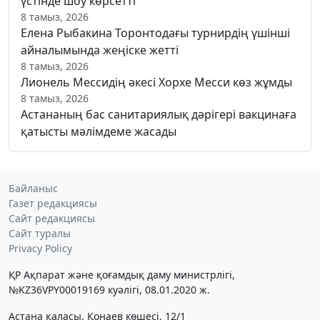
үстінде шоу көрсетті
8 тамыз, 2026
Елена Рыбакина Торонтодағы турнирдің үшінші
айналымында жеңіске жетті
8 тамыз, 2026
Лионель Мессидің әкесі Хорхе Месси көз жұмды
8 тамыз, 2026
Астананың бас санитариялық дәрігері вакцинаға
қатысты мәлімдеме жасады
Байланыс
Газет редакциясы
Сайт редакциясы
Сайт туралы
Privacy Policy
ҚР Ақпарат және қоғамдық даму министрлігі,
№KZ36VPY00019169 куәлігі, 08.01.2020 ж.
Астана қаласы, Қонаев көшесі, 12/1