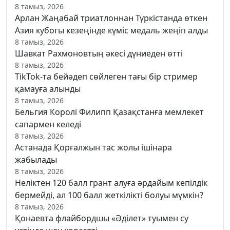
8 тамыз, 2026
Арлан Жаңабай триатлоннан Түркістанда өткен
Азия кубогы кезеңінде күміс медаль жеңіп алды
8 тамыз, 2026
Шавкат Рахмоновтың әкесі дүниеден өтті
8 тамыз, 2026
TikTok-та бейәдеп сөйлеген тағы бір стример
қамауға алынды
8 тамыз, 2026
Бельгия Королі Филипп Қазақстанға мемлекет
сапармен келеді
8 тамыз, 2026
Астанада Қорғалжын тас жолы ішінара
жабылады
8 тамыз, 2026
Неліктен 120 балл грант алуға әрдайым кепілдік
бермейді, ал 100 балл жеткілікті болуы мүмкін?
8 тамыз, 2026
Қонаевта флайбордшы «Әділет» туымен су