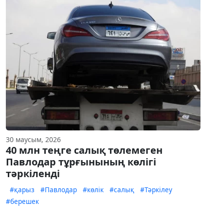
30 маусым, 2026
40 млн теңге салық төлемеген
Павлодар тұрғынының көлігі
тәркіленді
#қарыз
#Павлодар
#көлік
#салық
#Тәркілеу
#берешек