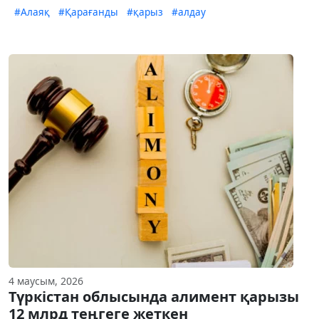
#Алаяқ
#Қарағанды
#қарыз
#алдау
4 маусым, 2026
Түркістан облысында алимент қарызы
12 млрд теңгеге жеткен