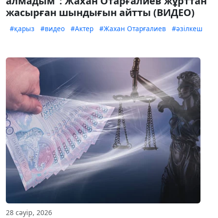
алмадым": Жахан Отарғалиев жұрттан
жасырған шындығын айтты (ВИДЕО)
#қарыз
#видео
#Актер
#Жахан Отарғалиев
#әзілкеш
28 сәуір, 2026