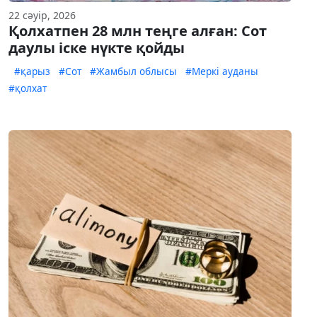
22 сәуір, 2026
Қолхатпен 28 млн теңге алған: Сот
даулы іске нүкте қойды
#қарыз
#Сот
#Жамбыл облысы
#Меркі ауданы
#қолхат