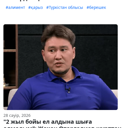
#алимент
#қарыз
#Түркістан облысы
#берешек
28 сәуір, 2026
"2 жыл бойы ел алдына шыға