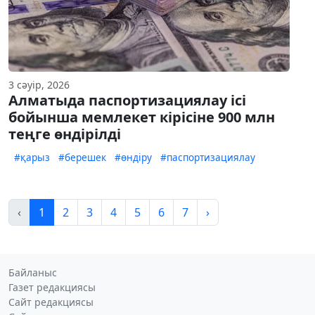
3 сәуір, 2026
Алматыда паспортизациялау ісі
бойынша мемлекет кірісіне 900 млн
теңге өндірілді
#қарыз
#берешек
#өндіру
#паспортизациялау
‹
1
2
3
4
5
6
7
›
Байланыс
Газет редакциясы
Сайт редакциясы