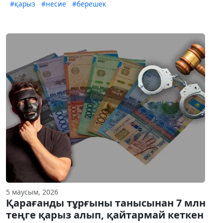
#қарыз
#несие
#берешек
5 маусым, 2026
Қарағанды тұрғыны танысынан 7 млн
теңге қарыз алып, қайтармай кеткен