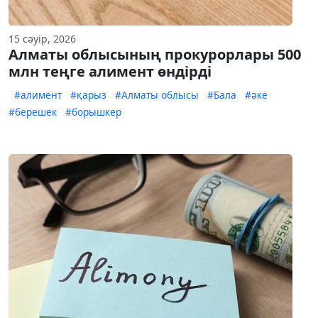
15 сәуір, 2026
Алматы облысының прокурорлары 500
млн теңге алимент өндірді
#алимент
#қарыз
#Алматы облысы
#Бала
#әке
#берешек
#борышкер