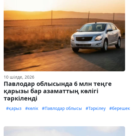
10 шілде, 2026
Павлодар облысында 6 млн теңге
қарызы бар азаматтың көлігі
тәркіленді
#қарыз
#көлік
#Павлодар облысы
#Тәркілеу
#берешек