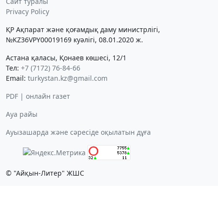
Сайт туралы
Privacy Policy
ҚР Ақпарат және қоғамдық даму министрлігі,
№KZ36VPY00019169 куәлігі, 08.01.2020 ж.
Астана қаласы, Қонаев көшесі, 12/1
Тел:
+7 (7172) 76-84-66
Email:
turkystan.kz@gmail.com
PDF | онлайн газет
Ауа райы
Ауызашарда және сәресіде оқылатын дұға
© "Айқын-Литер" ЖШС