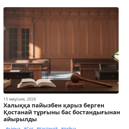
15 маусым, 2026
Халыққа пайызбен қарыз берген
Қостанай тұрғыны бас бостандығынан
айырылды
#қарыз
#Сот
#Қостанай
#пайыз