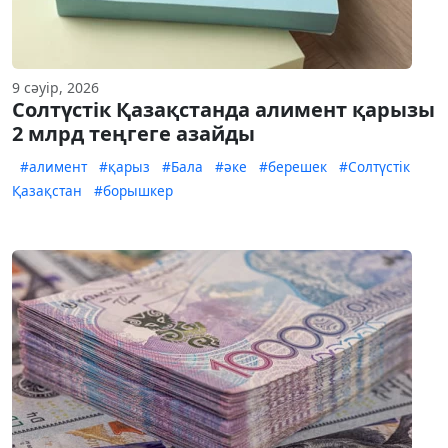
9 сәуір, 2026
Солтүстік Қазақстанда алимент қарызы
2 млрд теңгеге азайды
#алимент
#қарыз
#Бала
#әке
#берешек
#Солтүстік
Қазақстан
#борышкер