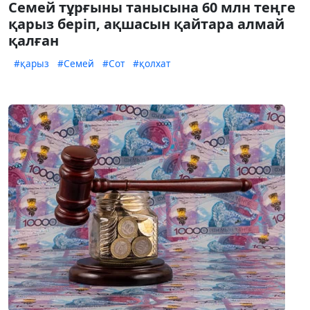
Семей тұрғыны танысына 60 млн теңге
қарыз беріп, ақшасын қайтара алмай
қалған
#қарыз
#Семей
#Сот
#қолхат