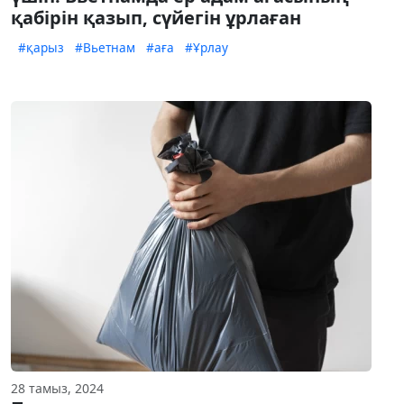
қабірін қазып, сүйегін ұрлаған
#қарыз
#Вьетнам
#аға
#Ұрлау
28 тамыз, 2024