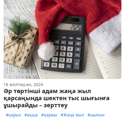
16 желтоқсан, 2024
Әр төртінші адам жаңа жыл
қарсаңында шектен тыс шығынға
ұшырайды – зерттеу
#қарыз
#ақша
#қаржы
#Жаңа жыл
#шығын