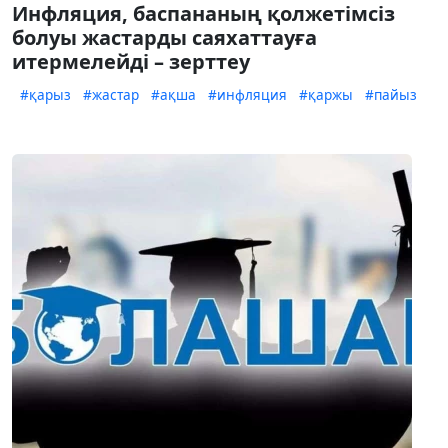
Инфляция, баспананың қолжетімсіз
болуы жастарды саяхаттауға
итермелейді – зерттеу
#қарыз
#жастар
#ақша
#инфляция
#қаржы
#пайыз