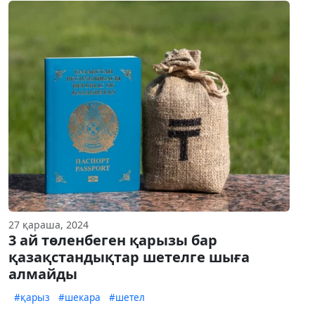
27 қараша, 2024
3 ай төленбеген қарызы бар
қазақстандықтар шетелге шыға
алмайды
#қарыз
#шекара
#шетел