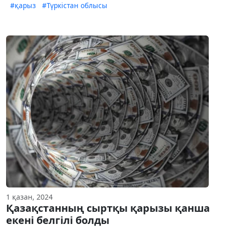
#қарыз
#Түркістан облысы
1 қазан, 2024
Қазақстанның сыртқы қарызы қанша
екені белгілі болды