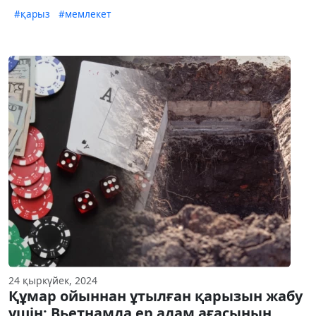
#қарыз
#мемлекет
24 қыркүйек, 2024
Құмар ойыннан ұтылған қарызын жабу
үшін: Вьетнамда ер адам ағасының