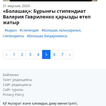
21 маусым, 2024
«Болашақ»: Бұрынғы стипендиат
Валерия Гавриленко қарызды өтеп
жатыр
#қарыз
#стипендия
#Болашақ халықаралық
стипендиясы
#Болашақ бағдарламасы
‹
1
2
3
4
5
6
7
›
Байланыс
Газет редакциясы
Сайт редакциясы
Сайт туралы
Privacy Policy
ҚР Ақпарат және қоғамдық даму министрлігі,