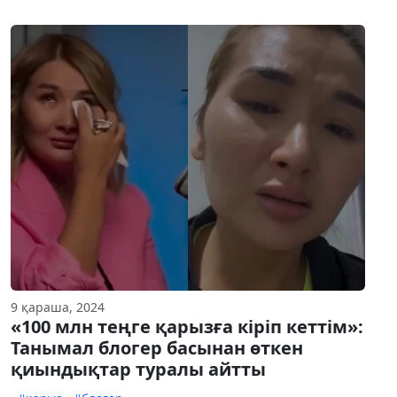
9 қараша, 2024
«100 млн теңге қарызға кіріп кеттім»:
Танымал блогер басынан өткен
қиындықтар туралы айтты