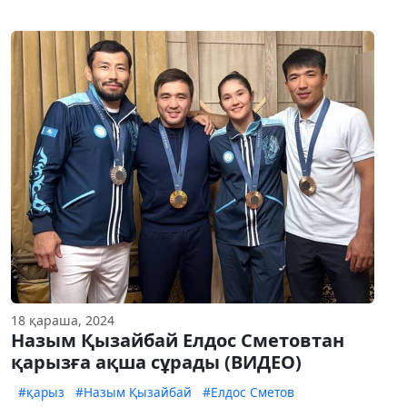
18 қараша, 2024
Назым Қызайбай Елдос Сметовтан
қарызға ақша сұрады (ВИДЕО)
#қарыз
#Назым Қызайбай
#Елдос Сметов