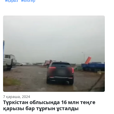
#қарыз
#блогер
7 қараша, 2024
Түркістан облысында 16 млн теңге
қарызы бар тұрғын ұсталды