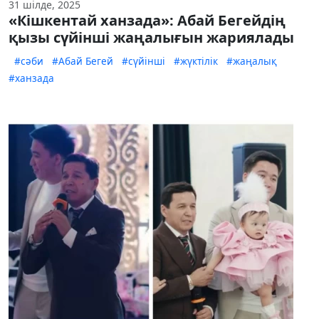
31 шілде, 2025
«Кішкентай ханзада»: Абай Бегейдің
қызы сүйінші жаңалығын жариялады
#сәби
#Абай Бегей
#сүйінші
#жүктілік
#жаңалық
#ханзада