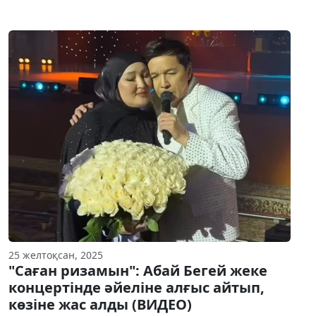
25 желтоқсан, 2025
"Саған ризамын": Абай Бегей жеке
концертінде әйеліне алғыс айтып,
көзіне жас алды (ВИДЕО)