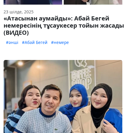
23 шілде, 2025
«Атасынан аумайды»: Абай Бегей
немересінің тұсаукесер тойын жасады
(ВИДЕО)
#әнші
#Абай Бегей
#немере