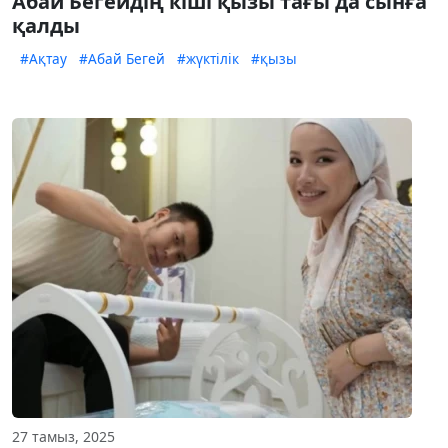
Абай Бегейдің кіші қызы тағы да сынға
қалды
#Ақтау
#Абай Бегей
#жүктілік
#қызы
27 тамыз, 2025