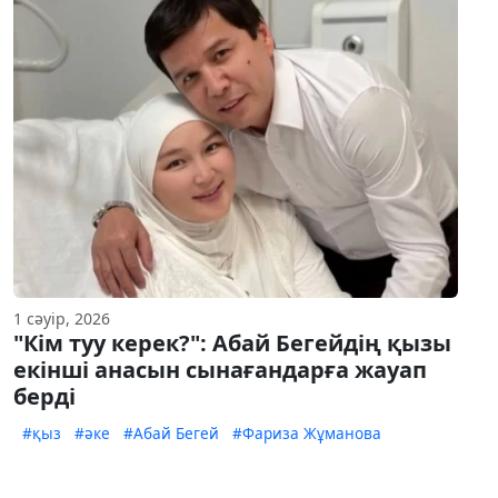
1 сәуір, 2026
"Кім туу керек?": Абай Бегейдің қызы
екінші анасын сынағандарға жауап
берді
#қыз
#әке
#Абай Бегей
#Фариза Жұманова