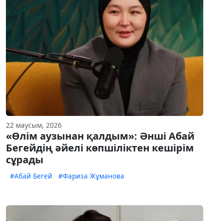
22 маусым, 2026
«Өлім аузынан қалдым»: Әнші Абай
Бегейдің әйелі көпшіліктен кешірім
сұрады
#Абай Бегей
#Фариза Жұманова