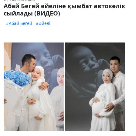
Абай Бегей әйеліне қымбат автокөлік
сыйлады (ВИДЕО)
#Абай Бегей
#Әйелі