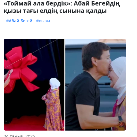
«Тоймай ала бердік»: Абай Бегейдің
қызы тағы елдің сынына қалды
#Абай Бегей
#қызы
24 тамыз, 2025