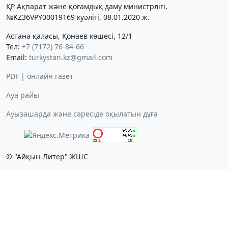
ҚР Ақпарат және қоғамдық даму министрлігі,
№KZ36VPY00019169 куәлігі, 08.01.2020 ж.
Астана қаласы, Қонаев көшесі, 12/1
Тел:
+7 (7172) 76-84-66
Email:
turkystan.kz@gmail.com
PDF | онлайн газет
Ауа райы
Ауызашарда және сәресіде оқылатын дұға
© "Айқын-Литер" ЖШС