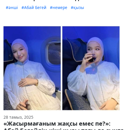
#әнші
#Абай Бегей
#немере
#қызы
28 тамыз, 2025
«Жасырмағаным жақсы емес пе?»: