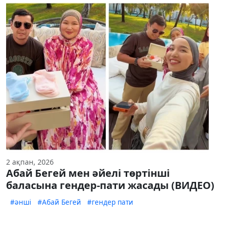
2 ақпан, 2026
Абай Бегей мен әйелі төртінші
баласына гендер-пати жасады (ВИДЕО)
#әнші
#Абай Бегей
#гендер пати