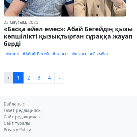
23 маусым, 2025
«Басқа әйел емес»: Абай Бегейдің қызы
көпшілікті қызықтырған сұраққа жауап
берді
#әнші
#Абай Бегей
#анасы
#қызы
#Сымбат
‹
1
2
3
4
›
Байланыс
Газет редакциясы
Сайт редакциясы
Сайт туралы
Privacy Policy