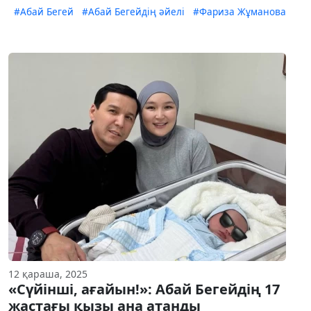
#Абай Бегей
#Абай Бегейдің әйелі
#Фариза Жұманова
12 қараша, 2025
«Сүйінші, ағайын!»: Абай Бегейдің 17
жастағы қызы ана атанды