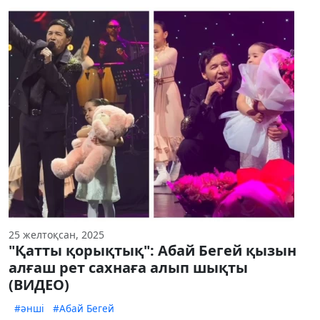
25 желтоқсан, 2025
"Қатты қорықтық": Абай Бегей қызын
алғаш рет сахнаға алып шықты
(ВИДЕО)
#әнші
#Абай Бегей