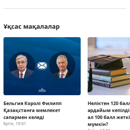
Ұқсас мақалалар
Бельгия Королі Филипп
Неліктен 120 бал
Қазақстанға мемлекет
әрдайым кепілді
сапармен келеді
ал 100 балл жетк
Бүгін, 19:01
мүмкін?