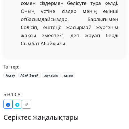
сомен сіздермен бөлісуге тура келді.
Оның үстіне сіздер менің екінші
отбасымдайсыздар. Барлығымен
бөлісіп, ештеңе жасырмай жүргенім
жақсы емеспе?", деп жауап берді
Сымбат Абайқызы.
Тэгтер:
Ақтау
Абай Бегей
жүктілік
қызы
БӨЛІСУ:
Серіктес жаңалықтары