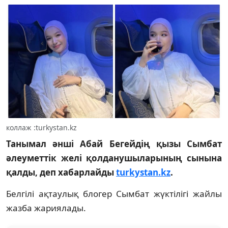
коллаж :turkystan.kz
Танымал әнші Абай Бегейдің қызы Сымбат
әлеуметтік желі қолданушыларының сынына
қалды, деп хабарлайды
turkystan.kz
.
Белгілі ақтаулық блогер Сымбат жүктілігі жайлы
жазба жариялады.