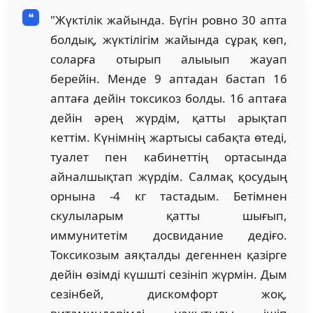
"Жүктілік жайында. Бүгін ровно 30 апта
болдық, жүктілігім жайында сұрақ көп,
соларға отырып алыыып жауап
берейін. Менде 9 аптадан бастап 16
аптаға дейін токсикоз болды. 16 аптаға
дейін әрең жүрдім, қатты арықтап
кеттім. Күнімнің жартысы сабақта өтеді,
туалет пен кабинеттің ортасында
айналшықтап жүрдім. Салмақ қосудың
орнына -4 кг тастадым. Бетімнен
скулыларым қатты шығып,
иммунитетім досвидание дедіғо.
Токсикозым аяқталды дегеннен қазірге
дейін өзімді күшшті сезініп жүрмін. Дым
сезінбей, дискомфорт жоқ,