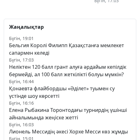
Бүгін, 17:03
Жаңалықтар
Бүгін, 19:01
Бельгия Королі Филипп Қазақстанға мемлекет
сапармен келеді
Бүгін, 17:03
Неліктен 120 балл грант алуға әрдайым кепілдік
бермейді, ал 100 балл жеткілікті болуы мүмкін?
Бүгін, 16:44
Қонаевта флайбордшы «Әділет» туымен су
үстінде шоу көрсетті
Бүгін, 16:16
Елена Рыбакина Торонтодағы турнирдің үшінші
айналымында жеңіске жетті
Бүгін, 16:03
Лионель Мессидің әкесі Хорхе Месси көз жұмды
Бүгін, 15:01