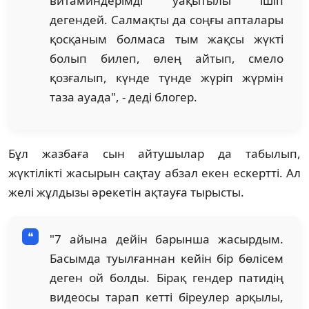
витаминдерімді уақытылы ішіп
дегендей. Салмақты да соңғы апталары
қосқаным болмаса тым жақсы жүкті
болып билеп, өлең айтып, смело
қозғалып, күнде түнде жүріп жүрмін
таза ауада", - деді блогер.
Бұл жазбаға сын айтушылар да табылып,
жүктілікті жасырын сақтау абзал екен ескертті. Ал
желі жұлдызы әрекетін ақтауға тырысты.
"7 айына дейін барынша жасырдым.
Басымда туылғаннан кейін бір бөлісем
деген ой болды. Бірақ гендер патидің
видеосы тарап кетті біреулер арқылы,