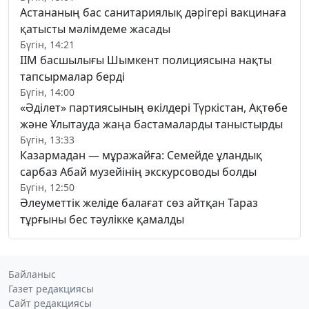
Астананың бас санитариялық дәрігері вакцинаға
қатысты мәлімдеме жасады
Бүгін, 14:21
ІІМ басшылығы Шымкент полициясына нақты
тапсырмалар берді
Бүгін, 14:00
«Әділет» партиясының өкілдері Түркістан, Ақтөбе
және Ұлытауда жаңа бастамаларды таныстырды
Бүгін, 13:33
Казармадан — мұражайға: Семейде ұландық
сарбаз Абай музейінің экскурсоводы болды
Бүгін, 12:50
Әлеуметтік желіде балағат сөз айтқан Тараз
тұрғыны бес тәулікке қамалды
Байланыс
Газет редакциясы
Сайт редакциясы