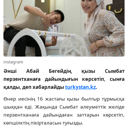
instagram
Әнші Абай Бегейдің қызы Сымбат
перзентханаға дайындығын көрсетіп, сынға
қалды, деп хабарлайды
turkystan.kz
.
Өнер иесінің 16 жастағы қызы былтыр тұрмысқа
шыққан еді. Жақында Сымбат әлеуметтік желіде
перзентханаға дайындаған заттарын көрсетіп,
көпшілктің пікірталасын туғызды.