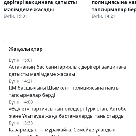
дәрігері вакцинаға қатысты
полициясына на
мәлімдеме жасады
тапсырмалар бер
Бүгін, 15:01
Бүгін, 14:21
Жаңалықтар
Бүгін, 15:01
Астананың бас санитариялық дәрігері вакцинаға
қатысты мәлімдеме жасады
Бүгін, 14:21
ІІМ басшылығы Шымкент полициясына нақты
тапсырмалар берді
Бүгін, 14:00
«Әділет» партиясының өкілдері Түркістан, Ақтөбе
және Ұлытауда жаңа бастамаларды таныстырды
Бүгін, 13:33
Казармадан — мұражайға: Семейде ұландық