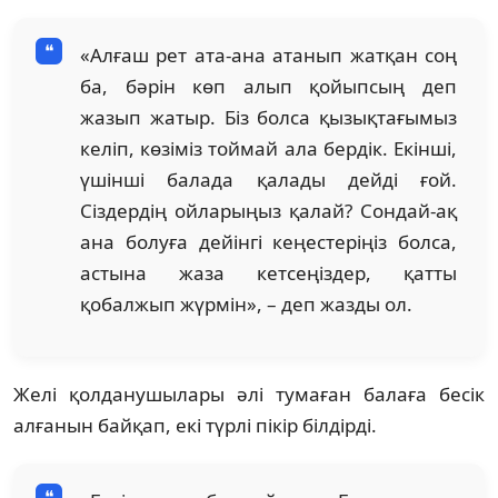
«Алғаш рет ата-ана атанып жатқан соң
ба, бәрін көп алып қойыпсың деп
жазып жатыр. Біз болса қызықтағымыз
келіп, көзіміз тоймай ала бердік. Екінші,
үшінші балада қалады дейді ғой.
Сіздердің ойларыңыз қалай? Сондай-ақ
ана болуға дейінгі кеңестеріңіз болса,
астына жаза кетсеңіздер, қатты
қобалжып жүрмін», – деп жазды ол.
Желі қолданушылары әлі тумаған балаға бесік
алғанын байқап, екі түрлі пікір білдірді.