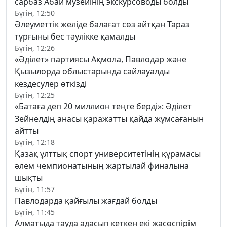
сарбаз Абай музейінің экскурсоводы болды
Бүгін, 12:50
Әлеуметтік желіде балағат сөз айтқан Тараз
тұрғыны бес тәулікке қамалды
Бүгін, 12:26
«Әділет» партиясы Ақмола, Павлодар және
Қызылорда облыстарында сайлауалды
кездесулер өткізді
Бүгін, 12:25
«Батаға деп 20 миллион теңге берді»: Әділет
Зейнелдің анасы қаражатты қайда жұмсағанын
айтты
Бүгін, 12:18
Қазақ ұлттық спорт университетінің құрамасы
әлем чемпионатының жартылай финалына
шықты
Бүгін, 11:57
Павлодарда қайғылы жағдай болды
Бүгін, 11:45
Алматыда тауда адасып кеткен екі жасөспірім