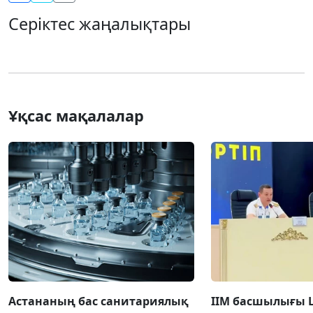
Серіктес жаңалықтары
Ұқсас мақалалар
Астананың бас санитариялық
ІІМ басшылығы