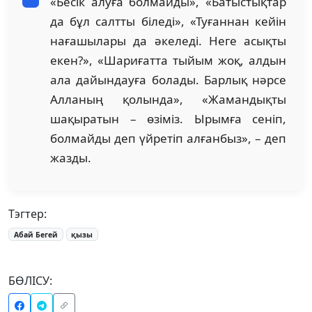
«Бесік алуға болмайды», «Батыстықтар
да бұл салтты біледі», «Туғаннан кейін
нағашылары да әкеледі. Неге асықты
екен?», «Шариғатта тыйым жоқ, алдын
ала дайындауға болады. Барлық нәрсе
Алланың қолында», «Жамандықты
шақыратын – өзіміз. Ырымға сеніп,
болмайды деп үйретіп алғанбыз», – деп
жазды.
Тэгтер:
Абай Бегей
қызы
БӨЛІСУ: