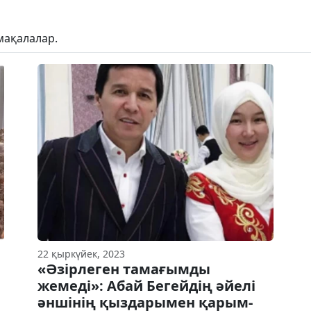
мақалалар.
22 қыркүйек, 2023
«Әзірлеген тамағымды
жемеді»: Абай Бегейдің әйелі
әншінің қыздарымен қарым-