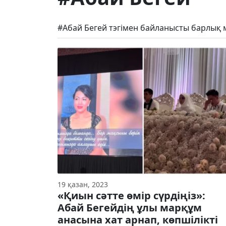
#Абай Бегей тэгімен байланысты барлық 
19 қазан, 2023
«Қиын сәтте өмір сүрдіңіз»:
Абай Бегейдің ұлы марқұм
анасына хат арнап, көпшілікті