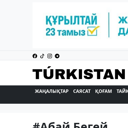
ЖАҢАЛЫҚТАР
САЯСАТ
ҚОҒАМ
ТАЙ
#Абай Бегей