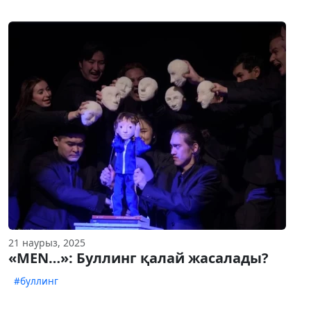
21 наурыз, 2025
«MEN…»: Буллинг қалай жасалады?
#буллинг