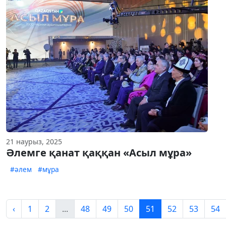
21 наурыз, 2025
Әлемге қанат қаққан «Асыл мұра»
#әлем
#мұра
‹
1
2
...
48
49
50
51
52
53
54