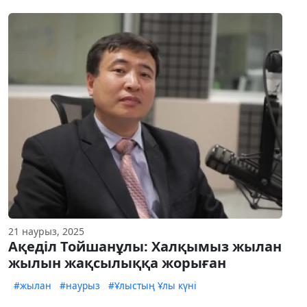
21 наурыз, 2025
Ақеділ Тойшанұлы: Халқымыз жылан
жылын жақсылыққа жорыған
#жылан
#наурыз
#Ұлыстың Ұлы күні