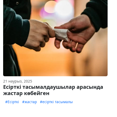
21 наурыз, 2025
Еcірткі тасымалдаушылар арасында
жастар көбейген
#Есірткі
#жастар
#есірткі тасымалы