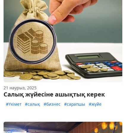
21 наурыз, 2025
Салық жүйесіне ашықтық керек
#Үкімет
#салық
#бизнес
#сарапшы
#жүйе