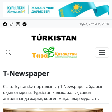
жұма, 7 тамыз, 2026
T-Newspaper
Сіз turkystan.kz порталының T-Newspaper айдарын
оқып отырсыз: Түркістан халықаралық саяси
апталығында жарық көрген мақалалар мұрағаты