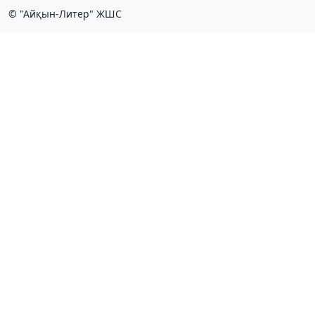
© "Айқын-Литер" ЖШС