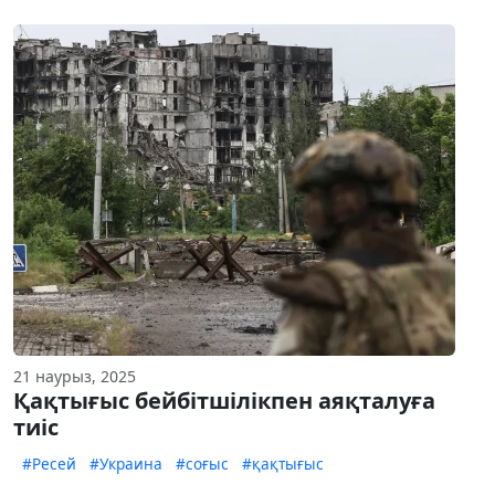
21 наурыз, 2025
Қақтығыс бейбітшілікпен аяқталуға
тиіс
#Ресей
#Украина
#соғыс
#қақтығыс