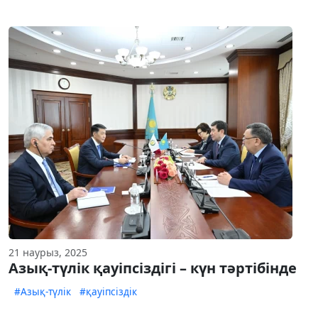
21 наурыз, 2025
Азық-түлік қауіпсіздігі – күн тәртібінде
#Азық-түлік
#қауіпсіздік