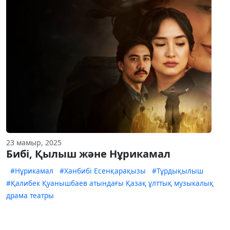
23 мамыр, 2025
Бибі, Қылыш және Нұрикамал
#Нұрикамал
#Хан­бибі Есенқарақызы
#Тұрдықылыш
#Қалибек Қуанышбаев атындағы Қа­зақ ұлттық музыкалық
драма теат­ры