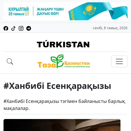
сенбі, 8 тамыз, 2026
#Хан­бибі Есенқарақызы
#Хан­бибі Есенқарақызы тэгімен байланысты барлық
мақалалар.