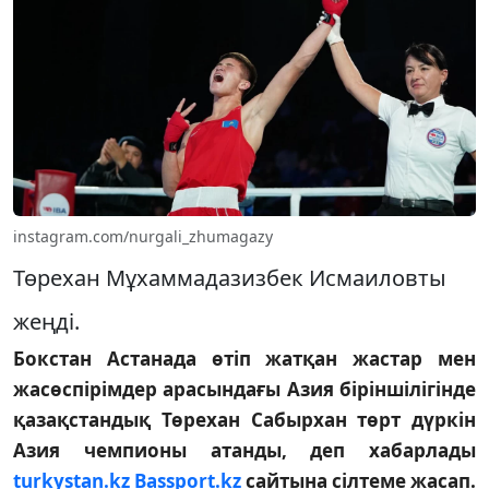
instagram.com/nurgali_zhumagazy
Төрехан Мұхаммадазизбек Исмаиловты
жеңді.
Бокстан Астанада өтіп жатқан жастар мен
жасөспірімдер арасындағы Азия біріншілігінде
қазақстандық Төрехан Сабырхан төрт дүркін
Азия чемпионы атанды, деп хабарлады
turkystan.kz
Bassport.kz
сайтына сілтеме жасап.