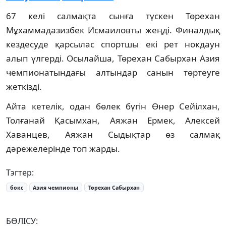
67 келі салмақта сынға түскен Төрехан
Мұхаммадазизбек Исмаиловты жеңді. Финалдық
кездесуде қарсылас спортшы екі рет нокдаун
алып үлгерді. Осылайша, Төрехан Сабырхан Азия
чемпионатындағы алтындар санын төртеуге
жеткізді.
Айта кетелік, одан бөлек бүгін Өнер Сейілхан,
Толғанай Қасымхан, Аяжан Ермек, Алексей
Хаванцев, Аяжан Сыдықтар өз салмақ
дәрежелерінде топ жарды.
Тэгтер:
бокс
Азия чемпионы
Төрехан Сабырхан
БӨЛІСУ: