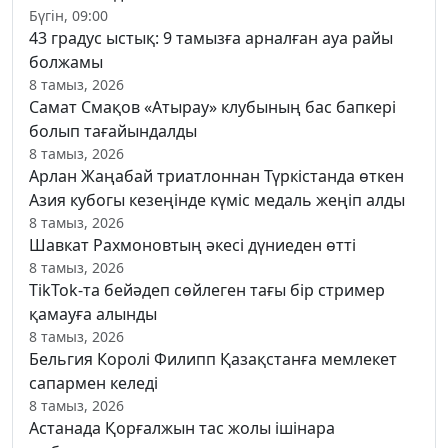
Бүгін, 09:00
43 градус ыстық: 9 тамызға арналған ауа райы
болжамы
8 тамыз, 2026
Самат Смақов «Атырау» клубының бас бапкері
болып тағайындалды
8 тамыз, 2026
Арлан Жаңабай триатлоннан Түркістанда өткен
Азия кубогы кезеңінде күміс медаль жеңіп алды
8 тамыз, 2026
Шавкат Рахмоновтың әкесі дүниеден өтті
8 тамыз, 2026
TikTok-та бейәдеп сөйлеген тағы бір стример
қамауға алынды
8 тамыз, 2026
Бельгия Королі Филипп Қазақстанға мемлекет
сапармен келеді
8 тамыз, 2026
Астанада Қорғалжын тас жолы ішінара