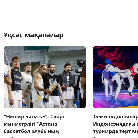
Ұқсас мақалалар
"Нашар нәтиже": Спорт
Таэквондошыла
министрлігі "Астана"
Индонезиядағы
баскетбол клубының
турнирде төрт м