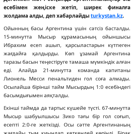
есебімен жеңіске жетіп, ширек финалға
жолдама алды, деп хабарлайды
turkystan.kz
.
Ойынның басы Аргентина үшін сәтсіз басталды.
15-минутта Мысыр құрамасының ойыншысы
Ибрахим есеп ашып, қарсыластарын күтпеген
жағдайға қалдырды. Көп ұзамай Аргентина
таразы басын теңестіруге тамаша мүмкіндік алған
еді. Алайда 21-минутта команда капитаны
Лионель Месси пенальтиден гол соға алмады.
Осылайша бірінші тайм Мысырдың 1:0 есебіндегі
басымдығымен аяқталды.
Екінші таймда да тартыс күшейе түсті. 67-минутта
Мысыр шабуылшысы Зико тағы бір гол соғып,
есепті 2:0-ге жеткізді. Осы сәтте Аргентинаның
жағдайы тым қиындап кеткендей көрінді. Бірақ