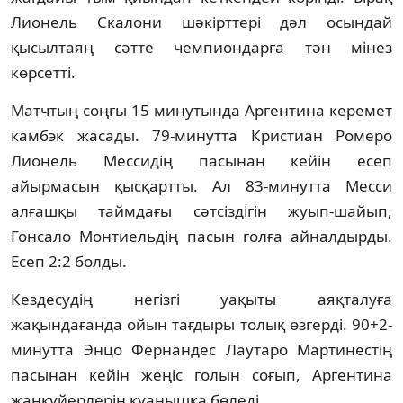
Лионель Скалони шәкірттері дәл осындай
қысылтаяң сәтте чемпиондарға тән мінез
көрсетті.
Матчтың соңғы 15 минутында Аргентина керемет
камбэк жасады. 79-минутта Кристиан Ромеро
Лионель Мессидің пасынан кейін есеп
айырмасын қысқартты. Ал 83-минутта Месси
алғашқы таймдағы сәтсіздігін жуып-шайып,
Гонсало Монтиельдің пасын голға айналдырды.
Есеп 2:2 болды.
Кездесудің негізгі уақыты аяқталуға
жақындағанда ойын тағдыры толық өзгерді. 90+2-
минутта Энцо Фернандес Лаутаро Мартинестің
пасынан кейін жеңіс голын соғып, Аргентина
жанкүйерлерін қуанышқа бөледі.