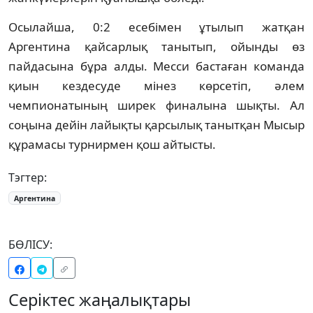
Осылайша, 0:2 есебімен ұтылып жатқан
Аргентина қайсарлық танытып, ойынды өз
пайдасына бұра алды. Месси бастаған команда
қиын кездесуде мінез көрсетіп, әлем
чемпионатының ширек финалына шықты. Ал
соңына дейін лайықты қарсылық танытқан Мысыр
құрамасы турнирмен қош айтысты.
Тэгтер:
Аргентина
БӨЛІСУ:
Серіктес жаңалықтары