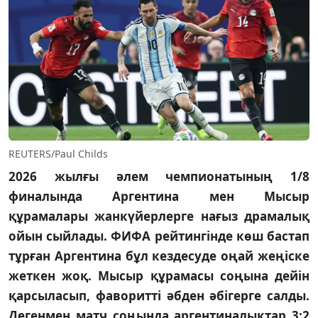
REUTERS/Paul Childs
2026 жылғы әлем чемпионатының 1/8
финалында Аргентина мен Мысыр
құрамалары жанкүйерлерге нағыз драмалық
ойын сыйлады. ФИФА рейтингінде көш бастап
тұрған Аргентина бұл кездесуде оңай жеңіске
жеткен жоқ. Мысыр құрамасы соңына дейін
қарсыласып, фаворитті әбден әбігерге салды.
Дегенмен матч соңында аргентиналықтар 3:2