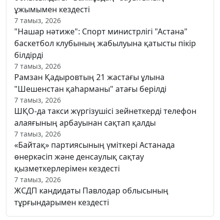
ұжымымен кездесті
7 тамыз, 2026
"Нашар нәтиже": Спорт министрлігі "Астана"
баскетбол клубының жабылуына қатысты пікір
білдірді
7 тамыз, 2026
Рамзан Қадыровтың 21 жастағы ұлына
"Шешенстан қаһарманы" атағы берілді
7 тамыз, 2026
ШҚО-да такси жүргізушісі зейнеткерді телефон
алаяғының арбауынан сақтап қалды
7 тамыз, 2026
«Байтақ» партиясының үміткері Астанада
өнеркәсіп және денсаулық сақтау
қызметкерлерімен кездесті
7 тамыз, 2026
ЖСДП кандидаты Павлодар облысының
тұрғындарымен кездесті