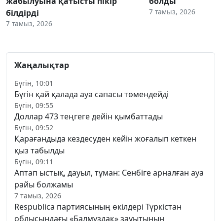
жабылуына қатысты пікір
болды
7 тамыз, 2026
білдірді
7 тамыз, 2026
Жаңалықтар
Бүгін, 10:01
Бүгін қай қалада ауа сапасы төмендейді
Бүгін, 09:55
Доллар 473 теңгеге дейін қымбаттады
Бүгін, 09:52
Қарағандыда кездесуден кейін жоғалып кеткен
қыз табылды
Бүгін, 09:11
Аптап ыстық, дауыл, тұман: Сенбіге арналған ауа
райы болжамы
7 тамыз, 2026
Respublica партиясының өкілдері Түркістан
облысындағы «Балмұздақ» зауытының