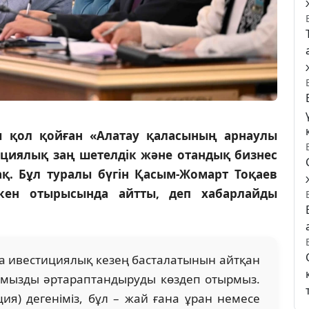
 қол қойған «Алатау қаласының арнаулы
циялық заң шетелдік және отандық бизнес
қ. Бұл туралы бүгін Қасым-Жомарт Тоқаев
скен отырысында айтты, деп хабарлайды
ңа ивестициялық кезең басталатынын айтқан
камызды әртараптандыруды көздеп отырмыз.
я) дегеніміз, бұл – жай ғана ұран немесе