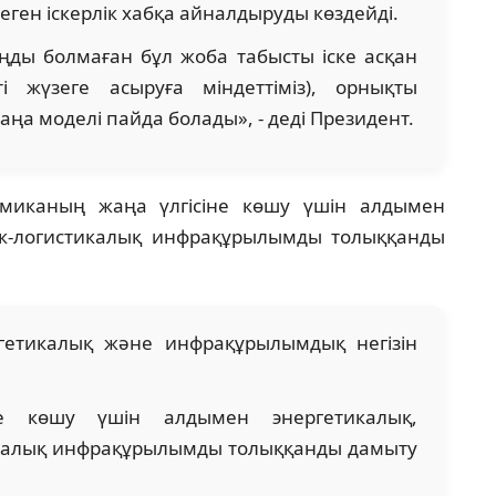
ген іскерлік хабқа айналдыруды көздейді.
оңды болмаған бұл жоба табысты іске асқан
і жүзеге асыруға міндеттіміз), орнықты
ңа моделі пайда болады», - деді Президент.
миканың жаңа үлгісіне көшу үшін алдымен
ік-логистикалық инфрақұрылымды толыққанды
ергетикалық және инфрақұрылымдық негізін
не көшу үшін алдымен энергетикалық,
икалық инфрақұрылымды толыққанды дамыту