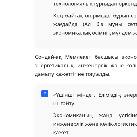
технологиялық тұрғыдан өркенде
Кең байтақ өңірімізде бұрын-с
жағдайда (Ал біз мұны сәтт
экономикалық өсімнің мүлдем жа
Сондай-ақ Мемлекет басшысы эконо
энергетикалық, инженерлік және көл
дамыту қажеттігіне тоқталды.
«Үшінші міндет. Еліміздің эн
нығайту.
Экономиканың жаңа үлгісі
инженерлік және көлік-логист
қажет.