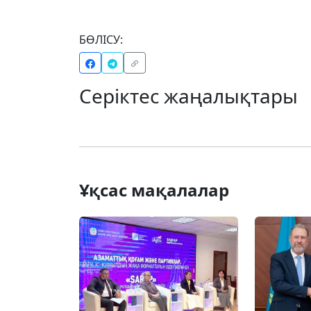
БӨЛІСУ:
Серіктес жаңалықтары
Ұқсас мақалалар