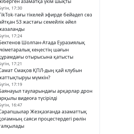
жіберген азаматқа үкім шықты
Бүгін, 17:30
TikTok-тағы тікелей эфирде бейәдеп сөз
айтқан 53 жастағы семейлік әйел
жазаланды
Бүгін, 17:24
Бектенов Шолпан-Атада Еуразиялық
үкіметаралық кеңестің шағын
құрамдағы отырысына қатысты
Бүгін, 17:21
Самат Смақов ҚПЛ-дың қай клубын
жаттықтыруы мүмкін?
Бүгін, 17:19
Баянауыл тауларындағы арқарлар дрон
арқылы видеоға түсірілді
Бүгін, 16:47
Сарапшылар Жезқазғанда азаматтық
қоғамның саяси процестердегі рөлін
талқылады