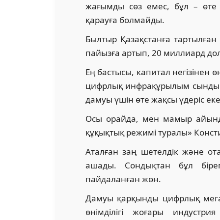
жағымды сөз емес, бұл – өте 
қарауға болмайды.
Былтыр Қазақстанға тартылған
пайызға артып, 20 миллиард до
Ең бастысы, капитал негізінен ө
цифрлық инфрақұрылым сынды ке
дамуы үшін өте жақсы үдеріс екен
Осы орайда, мен мамыр айынд
құқықтық режимі туралы» Конс
Аталған заң шетелдік және от
ашады. Сондықтан бұл бірег
пайдаланған жөн.
Дамуы қарқынды цифрлық мега
өнімділігі жоғары индустри