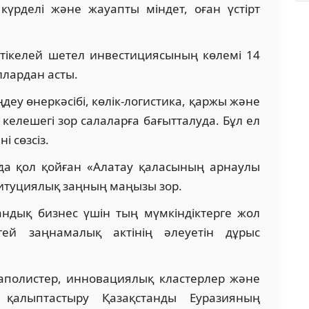
күрделі және жауапты міндет, оған үстірт
 тікелей шетел инвестициясының көлемі 14
ллардан асты.
ңдеу өнеркәсібі, көлік-логистика, қаржы және
лешегі зор салаларға бағытталуда. Бұл ел
і сөзсіз.
а қол қойған «Алатау қаласының арнаулы
титуциялық заңның маңызы зор.
андық бизнес үшін тың мүмкіндіктерге жол
ей заңнамалық актінің әлеуетін дұрыс
полистер, инновациялық кластерлер және
я қалыптастыру Қазақстанды Еуразияның