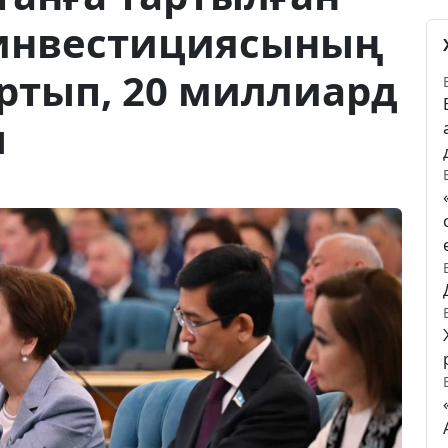
 инвестициясының
артып, 20 миллиард
ы