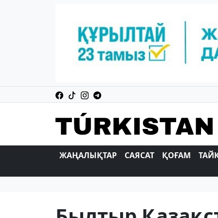
ЖАҢАЛЫҚТАР
САЯСАТ
ҚОҒАМ
ТАЙ
Былтыр Қазақс