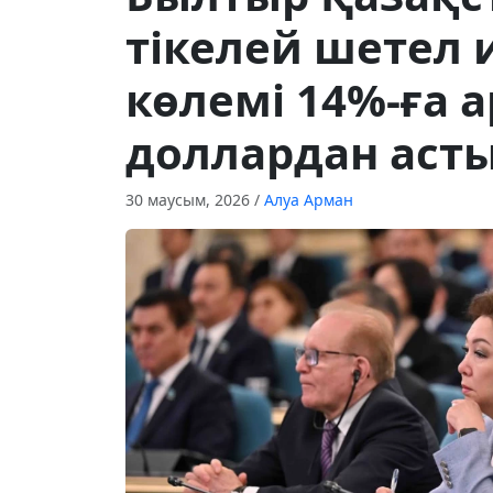
тікелей шетел
көлемі 14%-ға 
доллардан аст
30 маусым, 2026
/
Алуа Арман