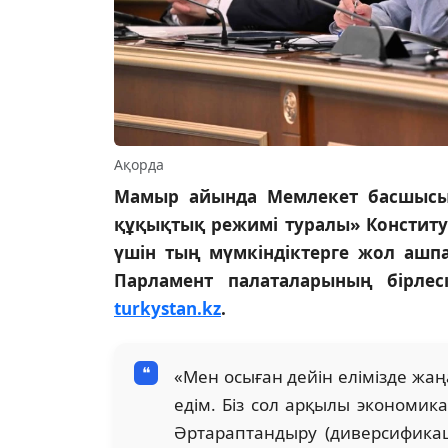
Ақорда
Мамыр айында Мемлекет басшысы
құқықтық режимі туралы» Конститу
үшін тың мүмкіндіктерге жол ашпа
Парламент палаталарының бірле
turkystan.kz
.
«Мен осыған дейін елімізде жа
едім. Біз сол арқылы экономи
Әртараптандыру (диверсификаци