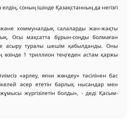
елдің, соның ішінде Қазақстанның да негізгі
қ және коммуналдық салаларды жан-жақты
ық. Осы мақсатта бұрын-соңды болмаған
ке асыру туралы шешім қабылданды. Оны
ң өзінде 1 триллион теңгеден астам қаржы
імсіз «әрлеу, яғни жөндеу» тәсілінен бас
тікелей әсер ететін барлық нысандар мен
жұмысы жүргізілетін болды», - деді Қасым-