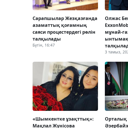
Сарапшылар Жезқазғанда
Олжас Бе
азаматтық қоғамның
ExxonMob
саяси процестердегі рөлін
мұнай-га
талқылады
ынтымақ
Бүгін, 16:47
талқыла
3 тамыз, 20
«Шымкентке ұзақттық»:
Орталық 
Мақпал Жүнісова
Әзербайж