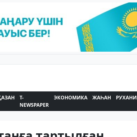
ҚАЗАН
T-
ЭКОНОМИКА
ЖАҺАН
РУХАНИ
NEWSPAPER
танға тартылған