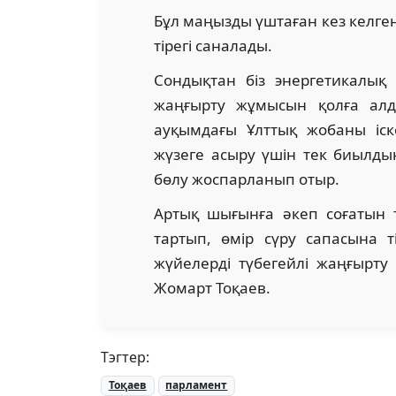
Бұл маңызды үштаған кез келген 
тірегі саналады.
Сондықтан біз энергетикалы
жаңғырту жұмысын қолға алд
ауқымдағы Ұлттық жобаны іс
жүзеге асыру үшін тек биылды
бөлу жоспарланып отыр.
Артық шығынға әкеп соғатын ти
тартып, өмір сүру сапасына 
жүйелерді түбегейлі жаңғырту 
Жомарт Тоқаев.
Тэгтер:
Тоқаев
парламент