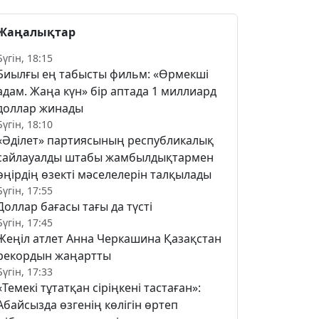
Жаңалықтар
Бүгін, 18:15
Биылғы ең табысты фильм: «Өрмекші
адам. Жаңа күн» бір аптада 1 миллиард
доллар жинады
Бүгін, 18:10
«Әділет» партиясының республикалық
сайлауалды штабы жамбылдықтармен
өңірдің өзекті мәселелерін талқылады
Бүгін, 17:55
Доллар бағасы тағы да түсті
Бүгін, 17:45
Жеңіл атлет Анна Черкашина Қазақстан
рекордын жаңартты
Бүгін, 17:33
«Темекі тұтатқан сіріңкені тастаған»:
Абайсызда өзгенің көлігін өртеп