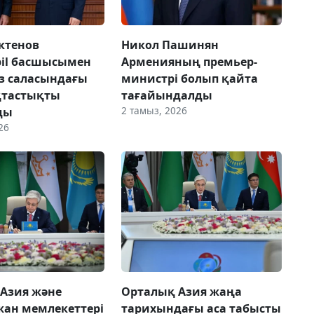
ктенов
Никол Пашинян
il басшысымен
Арменияның премьер-
з саласындағы
министрі болып қайта
тастықты
тағайындалды
2 тамыз, 2026
ды
26
Азия және
Орталық Азия жаңа
ан мемлекеттері
тарихындағы аса табысты