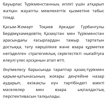
бауырлас Түрікменстанның игілігі үшін атқарып
жатқан жауапты мемлекеттік қызметіне табыс
тіледі.
Қасым-Жомарт Тоқаев Аркадаг Гурбангулы
Бердімұхамедовтің Қазақстан мен Түрікменстан
арасындағы ғасырлардан тамыр тартатын
достыққа, тату көршілікке және өзара құрметке
негізделген стратегиялық серіктестікті нығайтуға
елеулі үлес қосқанын атап өтті.
Әңгімелесу барысында тараптар қазақ-түрікмен
қарым-қатынасының жоғары деңгейіне назар
аударып, екіжақты күн тәртібіндегі өзекті
мәселелер мен өзара ықпалдастық
перспективасын талқылады.