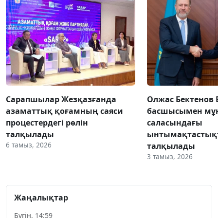
Сарапшылар Жезқазғанда
Олжас Бектенов 
азаматтық қоғамның саяси
басшысымен мұн
процестердегі рөлін
саласындағы
талқылады
ынтымақтастық
6 тамыз, 2026
талқылады
3 тамыз, 2026
Жаңалықтар
Бүгін, 14:59