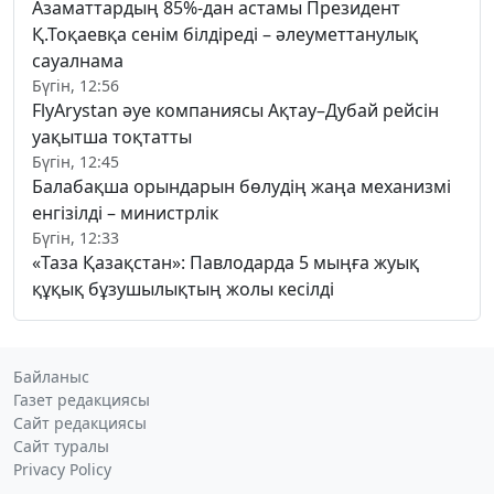
Азаматтардың 85%-дан астамы Президент
Қ.Тоқаевқа сенім білдіреді – әлеуметтанулық
сауалнама
Бүгін, 12:56
FlyArystan әуе компаниясы Ақтау–Дубай рейсін
уақытша тоқтатты
Бүгін, 12:45
Балабақша орындарын бөлудің жаңа механизмі
енгізілді – министрлік
Бүгін, 12:33
«Таза Қазақстан»: Павлодарда 5 мыңға жуық
құқық бұзушылықтың жолы кесілді
Байланыс
Газет редакциясы
Сайт редакциясы
Сайт туралы
Privacy Policy