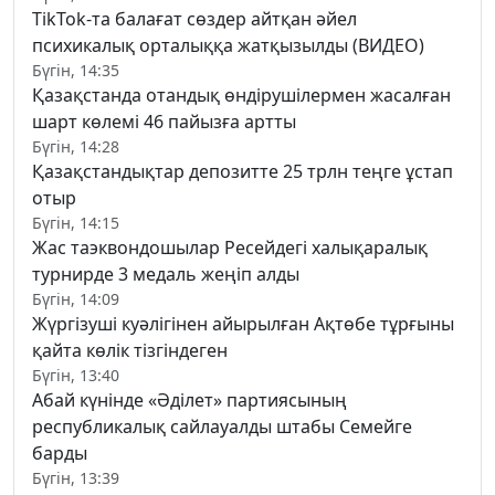
TikTok-та балағат сөздер айтқан әйел
психикалық орталыққа жатқызылды (ВИДЕО)
Бүгін, 14:35
Қазақстанда отандық өндірушілермен жасалған
шарт көлемі 46 пайызға артты
Бүгін, 14:28
Қазақстандықтар депозитте 25 трлн теңге ұстап
отыр
Бүгін, 14:15
Жас таэквондошылар Ресейдегі халықаралық
турнирде 3 медаль жеңіп алды
Бүгін, 14:09
Жүргізуші куәлігінен айырылған Ақтөбе тұрғыны
қайта көлік тізгіндеген
Бүгін, 13:40
Абай күнінде «Әділет» партиясының
республикалық сайлауалды штабы Семейге
барды
Бүгін, 13:39