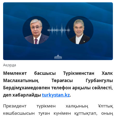
Ақорда
Мемлекет басшысы Түрікменстан Халк
Маслахатының Төрағасы Гурбангулы
Бердімұхамедовпен телефон арқылы сөйлесті,
деп хабарлайды
turkystan.kz
.
Президент түрікмен халқының Ұлттық
көшбасшысын туған күнімен құттықтап, оның