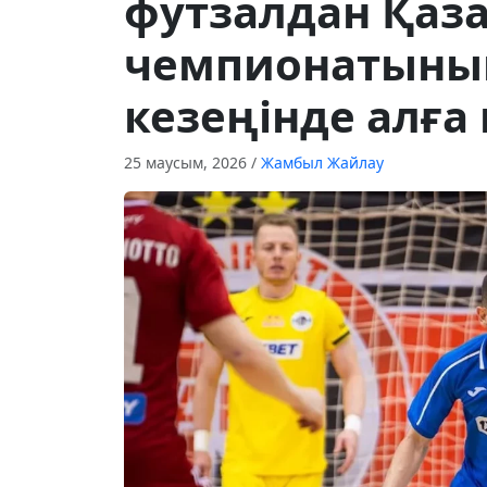
футзалдан Қаз
чемпионатыны
кезеңінде алғ
25 маусым, 2026
/
Жамбыл Жайлау