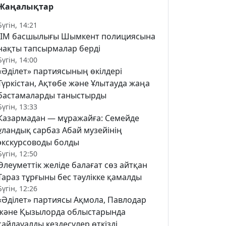
Жаңалықтар
Бүгін, 14:21
ІІМ басшылығы Шымкент полициясына
нақты тапсырмалар берді
Бүгін, 14:00
«Әділет» партиясының өкілдері
Түркістан, Ақтөбе және Ұлытауда жаңа
бастамаларды таныстырды
Бүгін, 13:33
Казармадан — мұражайға: Семейде
ұландық сарбаз Абай музейінің
экскурсоводы болды
Бүгін, 12:50
Әлеуметтік желіде балағат сөз айтқан
Тараз тұрғыны бес тәулікке қамалды
Бүгін, 12:26
«Әділет» партиясы Ақмола, Павлодар
және Қызылорда облыстарында
сайлауалды кездесулер өткізді