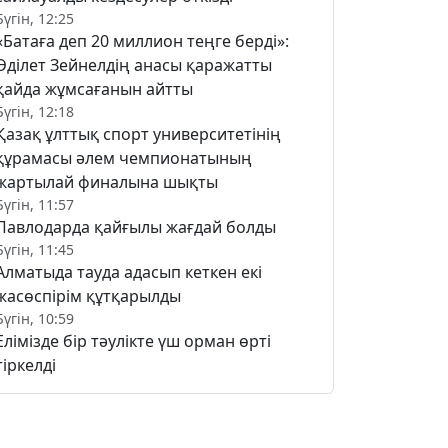
Бүгін, 12:25
«Батаға деп 20 миллион теңге берді»:
Әділет Зейнелдің анасы қаражатты
қайда жұмсағанын айтты
Бүгін, 12:18
Қазақ ұлттық спорт университетінің
құрамасы әлем чемпионатының
жартылай финалына шықты
Бүгін, 11:57
Павлодарда қайғылы жағдай болды
Бүгін, 11:45
Алматыда тауда адасып кеткен екі
жасөспірім құтқарылды
Бүгін, 10:59
Елімізде бір тәулікте үш орман өрті
тіркелді