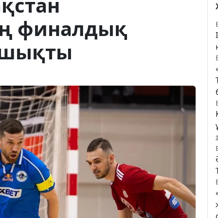
ақстан
ң финалдық
а шықты