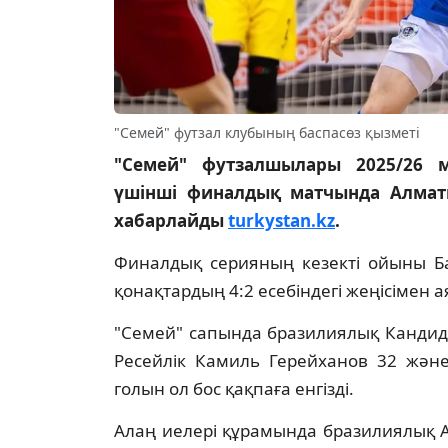
"Семей" футзал клубының баспасөз қызметі
"Семей" футзалшылары 2025/26 
үшінші финалдық матчында Алмат
хабарлайды
turkystan.kz
.
Финалдық серияның кезекті ойыны Ба
қонақтардың 4:2 есебіндегі жеңісімен 
"Семей" сапында бразилиялық Кандидо
Ресейлік Камиль Герейханов 32 және
голын ол бос қақпаға енгізді.
Алаң иелері құрамында бразилиялық 