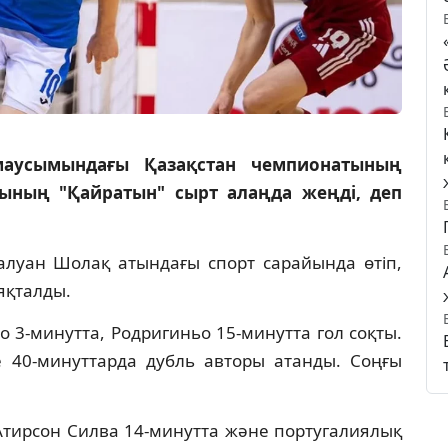
маусымындағы Қазақстан чемпионатының
ының "Қайратын" сырт алаңда жеңді, деп
луан Шолақ атындағы спорт сарайында өтіп,
аяқталды.
 3-минутта, Родригиньо 15-минутта гол соқты.
 40-минуттарда дубль авторы атанды. Соңғы
Атирсон Силва 14-минутта және португалиялық