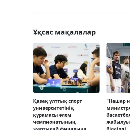
Ұқсас мақалалар
Қазақ ұлттық спорт
"Нашар н
университетінің
министрл
құрамасы әлем
баскетбо
чемпионатының
жабылуын
жартылай финалына
білдірді