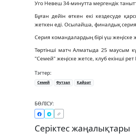
Уго Невеш 34-минутта мергендік таныт
Бұған дейін өткен екі кездесуде қар
жеткен еді. Осылайша, финалдық серия
Серия командалардың бірі үш жеңіске 
Төртінші матч Алматыда 25 маусым күн
"Семей" жеңіске жетсе, клуб екінші ре
Тэгтер:
Семей
Футзал
Қайрат
БӨЛІСУ:
Серіктес жаңалықтары