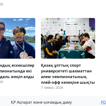
26
ндық ескекшілер
Қазақ ұлттық спорт
пионатында екі
университеті шахматтан
даль жеңіп алды
әлем чемпионатының
26
плей-офф кезеңіне шықты
7 тамыз, 2026
ҚР Ақпарат және қоғамдық даму
PD