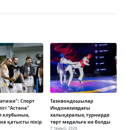
әтиже": Спорт
Таэквондошылар
ігі "Астана"
Индонезиядағы
л клубының
халықаралық турнирде
а қатысты пікір
төрт медальға ие болды
7 тамыз, 2026