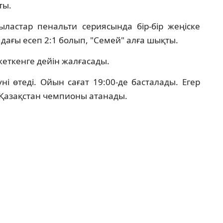
ты.
сыластар пенальти сериясында бір-бір жеңіске
дағы есеп 2:1 болып, "Семей" алға шықты.
жеткенге дейін жалғасады.
і өтеді. Ойын сағат 19:00-де басталады. Егер
т Қазақстан чемпионы атанады.