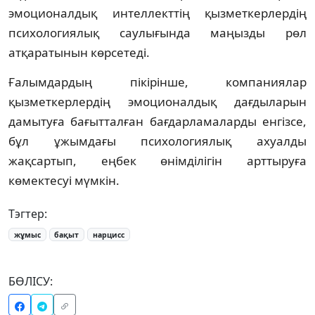
эмоционалдық интеллекттің қызметкерлердің
психологиялық саулығында маңызды рөл
атқаратынын көрсетеді.
Ғалымдардың пікірінше, компаниялар
қызметкерлердің эмоционалдық дағдыларын
дамытуға бағытталған бағдарламаларды енгізсе,
бұл ұжымдағы психологиялық ахуалды
жақсартып, еңбек өнімділігін арттыруға
көмектесуі мүмкін.
Тэгтер:
жұмыс
бақыт
нарцисс
БӨЛІСУ: