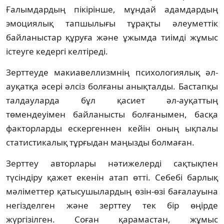
Ғалымдардың пікірінше, мұндай адамдардың
эмоциялық тапшылығы тұрақты әлеуметтік
байланыстар құруға және ұжымда тиімді жұмыс
істеуге кедергі келтіреді.
Зерттеуде макиавеллизмнің психологиялық әл-
ауқатқа әсері әлсіз болғаны анықталды. Бастапқы
талдауларда бұл қасиет әл-ауқаттың
төмендеуімен байланысты болғанымен, басқа
факторларды ескергеннен кейін оның ықпалы
статистикалық тұрғыдан маңызды болмаған.
Зерттеу авторлары нәтижелерді сақтықпен
түсіндіру қажет екенін атап өтті. Себебі барлық
мәліметтер қатысушылардың өзін-өзі бағалауына
негізделген және зерттеу тек бір өңірде
жүргізілген. Соған қарамастан, жұмыс