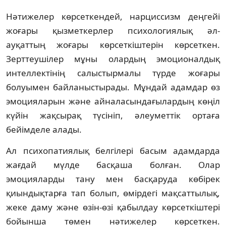
Нәтижелер көрсеткендей, нарциссизм деңгейі
жоғары қызметкерлер психологиялық әл-
ауқаттың жоғары көрсеткіштерін көрсеткен.
Зерттеушілер мұны олардың эмоционалдық
интеллектінің салыстырмалы түрде жоғары
болуымен байланыстырады. Мұндай адамдар өз
эмоцияларын және айналасындағылардың көңіл
күйін жақсырақ түсініп, әлеуметтік ортаға
бейімделе алады.
Ал психопатиялық белгілері басым адамдарда
жағдай мүлде басқаша болған. Олар
эмоцияларды тану мен басқаруда көбірек
қиындықтарға тап болып, өмірдегі мақсаттылық,
жеке даму және өзін-өзі қабылдау көрсеткіштері
бойынша төмен нәтижелер көрсеткен.