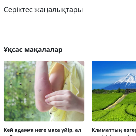
Серіктес жаңалықтары
Ұқсас мақалалар
Кей адамға неге маса үйір, ал
Климаттың өзгер