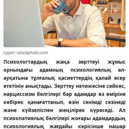
сурет: istockphoto.com
Психологтардың жаңа зерттеуі жұмыс
орнындағы адамның психологиялық әл-
ауқатына тұлғалық қасиеттердің қалай әсер
ететінін анықтады. Зерттеу нәтижесіне сәйкес,
нарциссизм белгілері бар адамдар өз өміріне
көбірек қанағаттанып, өзін сенімді сезінеді
және күйзеліспен жеңілірек күреседі. Ал
психопатиялық белгілері жоғары адамдардың
психологиялық жағдайы керісінше нашар