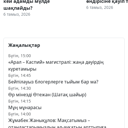
кей адамды мүлде
өндірісіне қауіп 
6 тамыз, 2026
шақпайды?
6 тамыз, 2026
Жаңалықтар
Бүгін, 15:00
«Арал – Каспий» магистралі: жаңа дәуірдің
күретамыры
Бүгін, 14:45
Бейпілауыз блогерлерге тыйым бар ма?
Бүгін, 14:30
Өр мінезді Өтежан (Шатақ шайыр)
Бүгін, 14:15
Мұң мұнарасы
Бүгін, 14:00
Жұмабек Жанықұлов: Мақсатымыз –
отандастарымыздың әл-ауқатын арттыруға