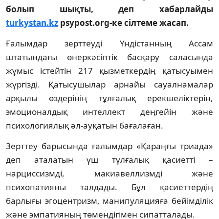
болып шықты, деп хабарлайды
turkystan.kz
psypost.org-ке сілтеме жасап.
Ғалымдар зерттеуді Үндістанның Ассам
штатындағы өнеркәсіптік басқару саласында
жұмыс істейтін 217 қызметкердің қатысуымен
жүргізді. Қатысушылар арнайы сауалнамалар
арқылы өздерінің тұлғалық ерекшеліктерін,
эмоционалдық интеллект деңгейін және
психологиялық әл-ауқатын бағалаған.
Зерттеу барысында ғалымдар «Қараңғы триада»
деп аталатын үш тұлғалық қасиетті –
нарциссизмді, макиавеллизмді және
психопатияны талдады. Бұл қасиеттердің
барлығы эгоцентризм, манипуляцияға бейімділік
және эмпатияның төмендігімен сипатталады.