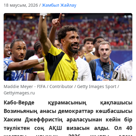
18 маусым, 2026
/
Жамбыл Жайлау
Maddie Meyer - FIFA / Contributor / Getty Images Sport /
Gettyimages.ru
Кабо-Верде құрамасының қақпашысы
Возиньяның анасы демократтар көшбасшысы
Хаким Джеффристің араласуынан кейін бір
тәуліктен соң АҚШ визасын алды. Ол 40