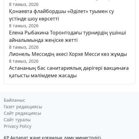
8 тамыз, 2026
Қонаевта флайбордшы «Әділет» туымен су
үстінде шоу көрсетті
8 тамыз, 2026
Елена Рыбакина Торонтодағы турнирдің үшінші
айналымында жеңіске жетті
8 тамыз, 2026
Лионель Мессидің әкесі Хорхе Месси көз жұмды
8 тамыз, 2026
Астананың бас санитариялық дәрігері вакцинаға
қатысты мәлімдеме жасады
Байланыс
Газет редакциясы
Сайт редакциясы
Сайт туралы
Privacy Policy
ҚР Ақпарат және қоғамдық даму министрлігі,