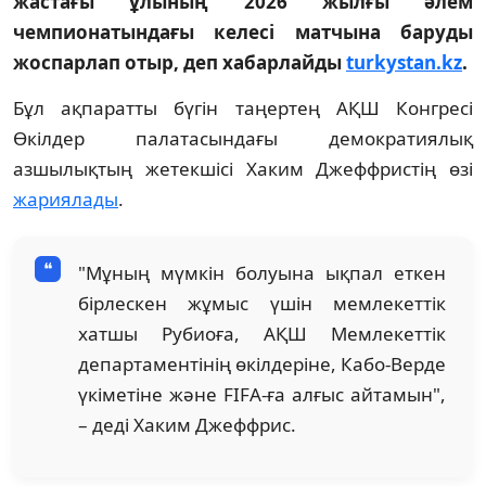
жастағы ұлының 2026 жылғы әлем
чемпионатындағы келесі матчына баруды
жоспарлап отыр, деп хабарлайды
turkystan.kz
.
Бұл ақпаратты бүгін таңертең АҚШ Конгресі
Өкілдер палатасындағы демократиялық
азшылықтың жетекшісі Хаким Джеффристің өзі
жариялады
.
"Мұның мүмкін болуына ықпал еткен
бірлескен жұмыс үшін мемлекеттік
хатшы Рубиоға, АҚШ Мемлекеттік
департаментінің өкілдеріне, Кабо-Верде
үкіметіне және FIFA-ға алғыс айтамын",
– деді Хаким Джеффрис.