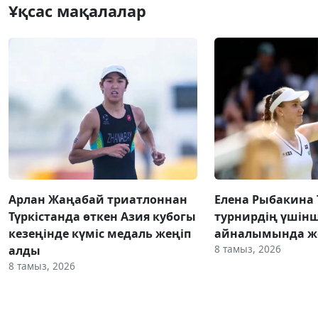
Ұқсас мақалалар
Арлан Жаңабай триатлоннан
Елена Рыбакина
Түркістанда өткен Азия кубогы
турнирдің үшінш
кезеңінде күміс медаль жеңіп
айналымында же
8 тамыз, 2026
алды
8 тамыз, 2026