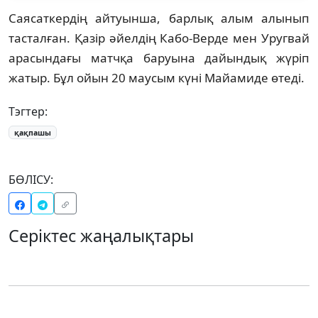
Саясаткердің айтуынша, барлық алым алынып
тасталған. Қазір әйелдің Кабо-Верде мен Уругвай
арасындағы матчқа баруына дайындық жүріп
жатыр. Бұл ойын 20 маусым күні Майамиде өтеді.
Тэгтер:
қақпашы
БӨЛІСУ:
Серіктес жаңалықтары