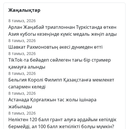
Жаңалықтар
8 тамыз, 2026
Арлан Жаңабай триатлоннан Түркістанда өткен
Азия кубогы кезеңінде күміс медаль жеңіп алды
8 тамыз, 2026
Шавкат Рахмоновтың әкесі дүниеден өтті
8 тамыз, 2026
TikTok-та бейәдеп сөйлеген тағы бір стример
қамауға алынды
8 тамыз, 2026
Бельгия Королі Филипп Қазақстанға мемлекет
сапармен келеді
8 тамыз, 2026
Астанада Қорғалжын тас жолы ішінара
жабылады
8 тамыз, 2026
Неліктен 120 балл грант алуға әрдайым кепілдік
бермейді, ал 100 балл жеткілікті болуы мүмкін?