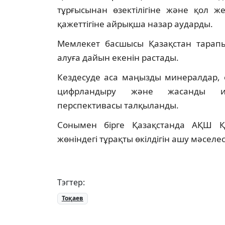
тұрғысынан өзектілігіне және қол же
қажеттігіне айрықша назар аударды.
Мемлекет басшысы Қазақстан тарапы
алуға дайын екенін растады.
Кездесуде аса маңызды минералдар, ө
цифрландыру және жасанды инт
перспективасы талқыланды.
Сонымен бірге Қазақстанда АҚШ 
жөніндегі тұрақты өкілдігін ашу мәселе
Тэгтер:
Тоқаев