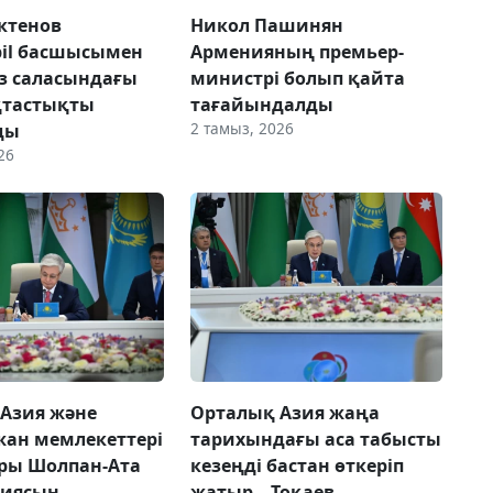
ктенов
Никол Пашинян
il басшысымен
Арменияның премьер-
з саласындағы
министрі болып қайта
тастықты
тағайындалды
2 тамыз, 2026
ды
26
Азия және
Орталық Азия жаңа
ан мемлекеттері
тарихындағы аса табысты
ры Шолпан-Ата
кезеңді бастан өткеріп
циясын
жатыр – Тоқаев