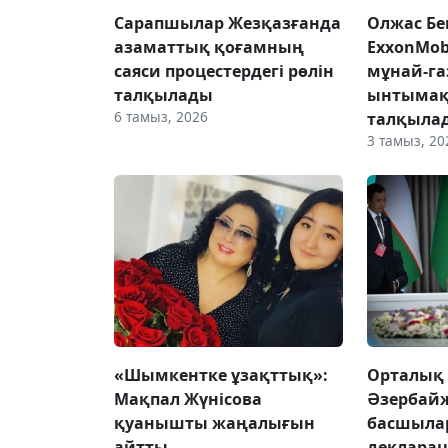
Сарапшылар Жезқазғанда
Олжас Бе
азаматтық қоғамның
ExxonMob
саяси процестердегі рөлін
мұнай-га
талқылады
ынтымақ
6 тамыз, 2026
талқыла
3 тамыз, 20
«Шымкентке ұзақттық»:
Орталық 
Мақпал Жүнісова
Әзербайж
қуанышты жаңалығын
басшыла
айтты
деклара