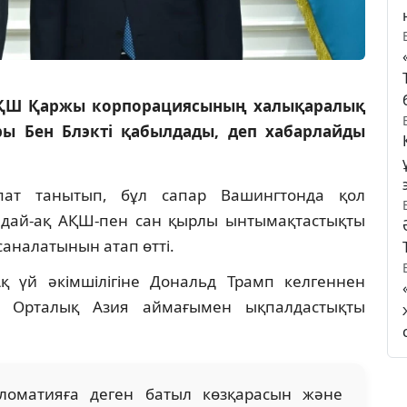
АҚШ Қаржы корпорациясының халықаралық
ры Бен Блэкті қабылдады, деп хабарлайды
пат танытып, бұл сапар Вашингтонда қол
сондай-ақ АҚШ-пен сан қырлы ынтымақтастықты
аналатынын атап өтті.
 үй әкімшілігіне Дональд Трамп келгеннен
е Орталық Азия аймағымен ықпалдастықты
пломатияға деген батыл көзқарасын және