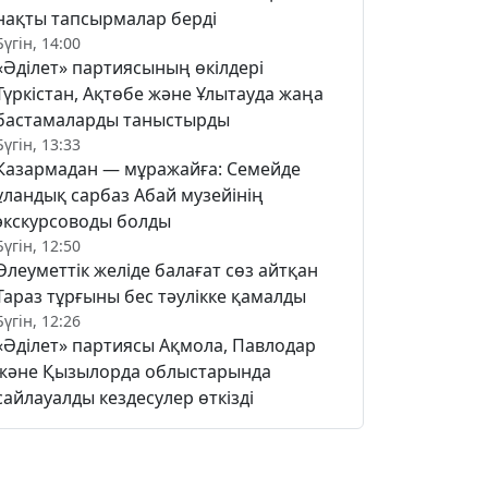
нақты тапсырмалар берді
Бүгін, 14:00
«Әділет» партиясының өкілдері
Түркістан, Ақтөбе және Ұлытауда жаңа
бастамаларды таныстырды
Бүгін, 13:33
Казармадан — мұражайға: Семейде
ұландық сарбаз Абай музейінің
экскурсоводы болды
Бүгін, 12:50
Әлеуметтік желіде балағат сөз айтқан
Тараз тұрғыны бес тәулікке қамалды
Бүгін, 12:26
«Әділет» партиясы Ақмола, Павлодар
және Қызылорда облыстарында
сайлауалды кездесулер өткізді