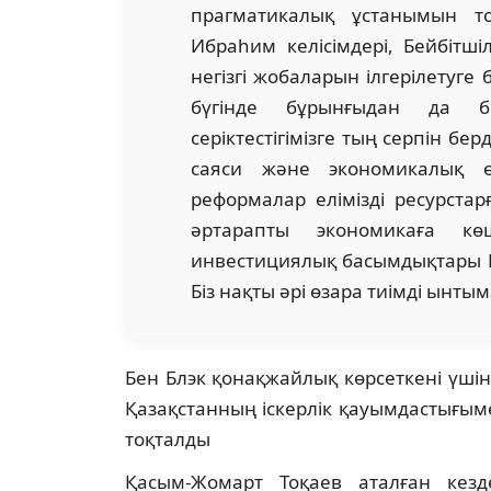
прагматикалық ұстанымын т
Ибраһим келісімдері, Бейбітші
негізгі жобаларын ілгерілетуге 
бүгінде бұрынғыдан да бе
серіктестігімізге тың серпін бе
саяси және экономикалық өз
реформалар елімізді ресурстар
әртарапты экономикаға көш
инвестициялық басымдықтары Қа
Біз нақты әрі өзара тиімді ынты
Бен Блэк қонақжайлық көрсеткені үш
Қазақстанның іскерлік қауымдастығыме
тоқталды
Қасым-Жомарт Тоқаев аталған кезд