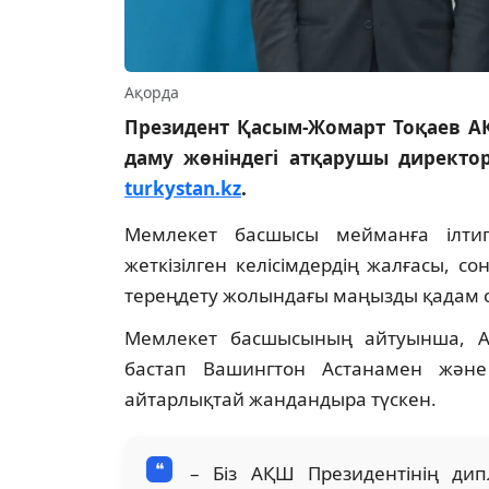
Ақорда
Президент Қасым-Жомарт Тоқаев 
даму жөніндегі атқарушы директо
turkystan.kz
.
Мемлекет басшысы мейманға ілти
жеткізілген келісімдердің жалғасы, 
тереңдету жолындағы маңызды қадам с
Мемлекет басшысының айтуынша, Ақ
бастап Вашингтон Астанамен жән
айтарлықтай жандандыра түскен.
– Біз АҚШ Президентінің ди