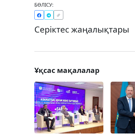
БӨЛІСУ:
Серіктес жаңалықтары
Ұқсас мақалалар