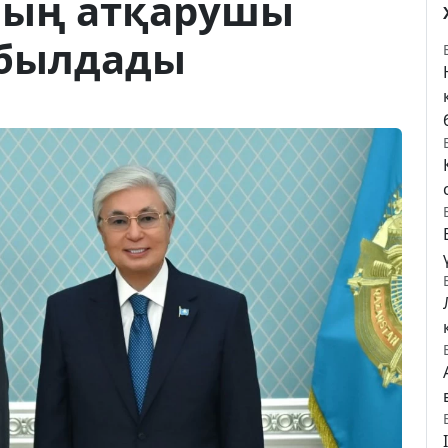
ның атқарушы
абылдады