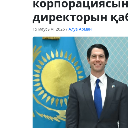
корпорациясы
директорын қ
15 маусым, 2026
/
Алуа Арман