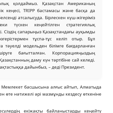
олық қолдаймыз. Қазақстан Американың
лік кеңесі, TRIPP бастамасы және басқа да
белсенді атсалысуда. Бірлескен күш-жігеріміз
ки түскен кеңейтілген стратегиялық
рді. Сіздің сапарыңыз Қазақстандағы ауқымды
герістермен тұспа-тұс келіп отыр. Бұл
ға тәуелді модельден білімге бағдарланған
іруге бағытталған. Корпорацияңыздың
зақстанның даму күн тәртібіне сай келеді.
мақтастыққа дайынбыз, – деді Президент.
ін Мемлекет басшысына алғыс айтып, Алматыда
н өте нәтижелі әрі мазмұнды кездесу өткеніне
есулердің екіжақты байланыстарды кеңейту