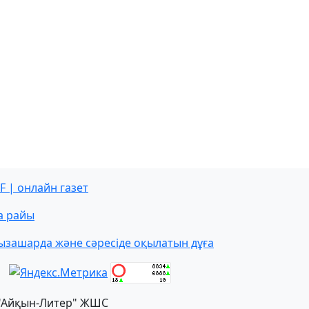
F | онлайн газет
а райы
ызашарда және сәресіде оқылатын дұға
"Айқын-Литер" ЖШС