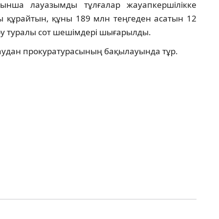
йынша лауазымды тұлғалар жауапкершілікке
ы құрайтын, құны 189 млн теңгеден асатын 12
ру туралы сот шешімдері шығарылды.
аудан прокуратурасының бақылауында тұр.