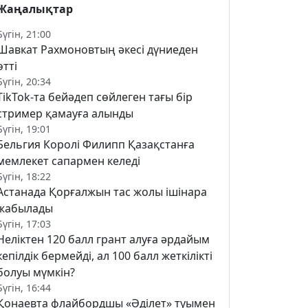
Жаңалықтар
Бүгін, 21:00
Шавкат Рахмоновтың әкесі дүниеден
өтті
Бүгін, 20:34
TikTok-та бейәдеп сөйлеген тағы бір
стример қамауға алынды
Бүгін, 19:01
Бельгия Королі Филипп Қазақстанға
мемлекет сапармен келеді
Бүгін, 18:22
Астанада Қорғалжын тас жолы ішінара
жабылады
Бүгін, 17:03
Неліктен 120 балл грант алуға әрдайым
кепілдік бермейді, ал 100 балл жеткілікті
болуы мүмкін?
Бүгін, 16:44
Қонаевта флайбордшы «Әділет» туымен