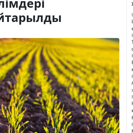
лімдері
айтарылды