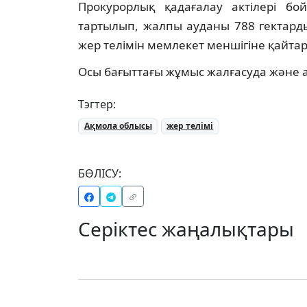
Прокурорлық қадағалау актілері бо
тартылып, жалпы ауданы 788 гектард
жер телімін мемлекет меншігіне қайта
Осы бағыттағы жұмыс жалғасуда және 
Тэгтер:
Ақмола облысы
жер телімі
БӨЛІСУ:
Серіктес жаңалықтары