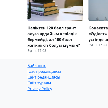
Неліктен 120 балл грант
Қонаевт
алуға әрдайым кепілдік
«Әділет»
бермейді, ал 100 балл
үстінде ш
Бүгін, 16:44
жеткілікті болуы мүмкін?
Бүгін, 17:03
Байланыс
Газет редакциясы
Сайт редакциясы
Сайт туралы
Privacy Policy