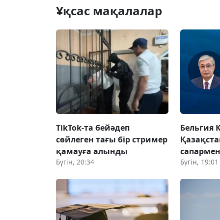
Ұқсас мақалалар
TikTok-та бейәдеп
Бельгия 
сөйлеген тағы бір стример
Қазақста
қамауға алынды
сапармен
Бүгін, 20:34
Бүгін, 19:01