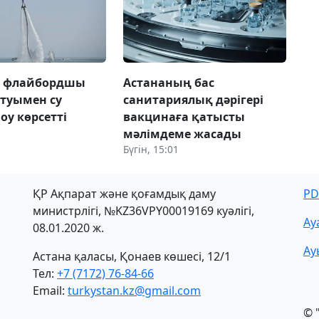
а флайбордшы
Астананың бас
 туымен су
санитариялық дәрігері
оу көрсетті
вакцинаға қатысты
мәлімдеме жасады
Бүгін, 15:01
ҚР Ақпарат және қоғамдық даму
PD
министрлігі, №KZ36VPY00019169 куәлігі,
Ау
08.01.2020 ж.
Ау
Астана қаласы, Қонаев көшесі, 12/1
Тел:
+7 (7172) 76-84-66
Email:
turkystan.kz@gmail.com
© 