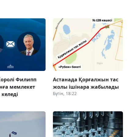
Королі Филипп
Астанада Қорғалжын тас
нға мемлекет
жолы ішінара жабылады
Бүгін, 18:22
 келеді