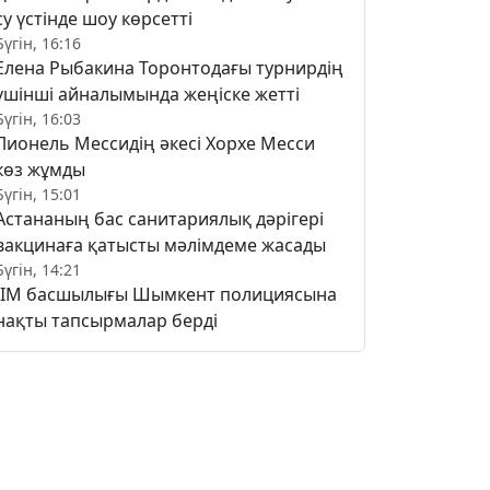
су үстінде шоу көрсетті
Бүгін, 16:16
Елена Рыбакина Торонтодағы турнирдің
үшінші айналымында жеңіске жетті
Бүгін, 16:03
Лионель Мессидің әкесі Хорхе Месси
көз жұмды
Бүгін, 15:01
Астананың бас санитариялық дәрігері
вакцинаға қатысты мәлімдеме жасады
Бүгін, 14:21
ІІМ басшылығы Шымкент полициясына
нақты тапсырмалар берді