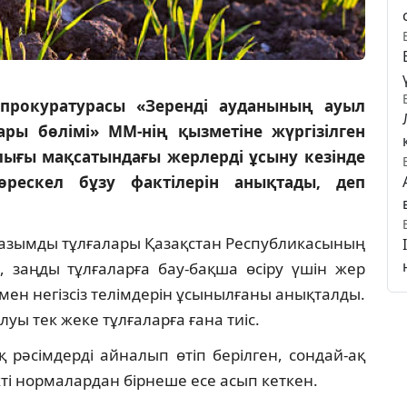
прокуратурасы «Зеренді ауданының ауыл
ы бөлімі» ММ-нің қызметіне жүргізілген
ығы мақсатындағы жерлерді ұсыну кезінде
рескел бұзу фактілерін анықтады, деп
лауазымды тұлғалары Қазақстан Республикасының
, заңды тұлғаларға бау-бақша өсіру үшін жер
мен негізсіз телімдерін ұсынылғаны анықталды.
уы тек жеке тұлғаларға ғана тиіс.
қ рәсімдерді айналып өтіп берілген, сондай-ақ
ті нормалардан бірнеше есе асып кеткен.