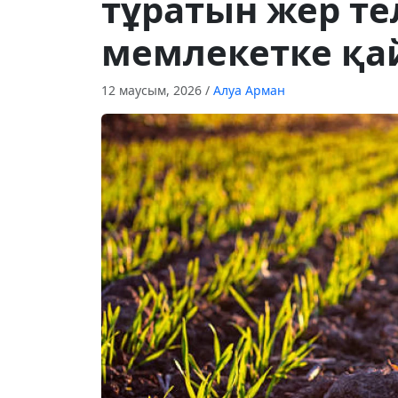
тұратын жер те
мемлекетке қ
12 маусым, 2026
/
Алуа Арман