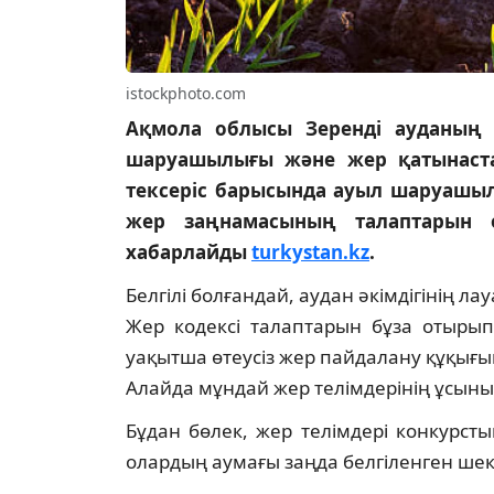
istockphoto.com
Ақмола облысы Зеренді ауданың 
шаруашылығы және жер қатынастар
тексеріс барысында ауыл шаруашыл
жер заңнамасының талаптарын ө
хабарлайды
turkystan.kz
.
Белгілі болғандай, аудан әкімдігінің 
Жер кодексі талаптарын бұза отырып
уақытша өтеусіз жер пайдалану құқығы
Алайда мұндай жер телімдерінің ұсыныл
Бұдан бөлек, жер телімдері конкурсты
олардың аумағы заңда белгіленген шек