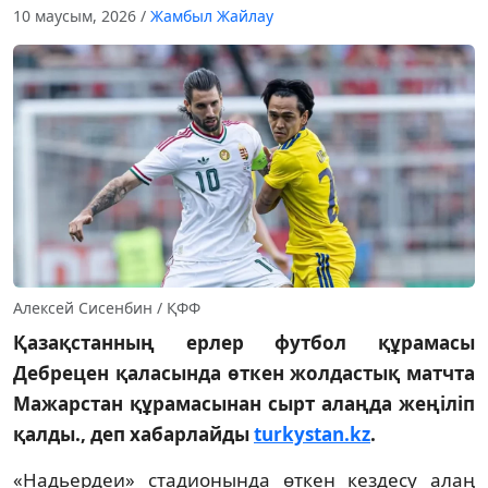
10 маусым, 2026
/
Жамбыл Жайлау
Алексей Сисенбин / ҚФФ
Қазақстанның ерлер футбол құрамасы
Дебрецен қаласында өткен жолдастық матчта
Мажарстан құрамасынан сырт алаңда жеңіліп
қалды., деп хабарлайды
turkystan.kz
.
«Надьердеи» стадионында өткен кездесу алаң