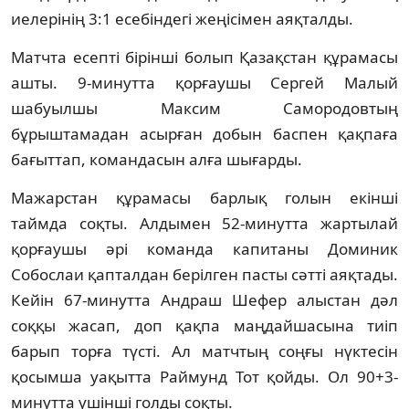
иелерінің 3:1 есебіндегі жеңісімен аяқталды.
Матчта есепті бірінші болып Қазақстан құрамасы
ашты. 9-минутта қорғаушы Сергей Малый
шабуылшы Максим Самородовтың
бұрыштамадан асырған добын баспен қақпаға
бағыттап, командасын алға шығарды.
Мажарстан құрамасы барлық голын екінші
таймда соқты. Алдымен 52-минутта жартылай
қорғаушы әрі команда капитаны Доминик
Собослаи қапталдан берілген пасты сәтті аяқтады.
Кейін 67-минутта Андраш Шефер алыстан дәл
соққы жасап, доп қақпа маңдайшасына тиіп
барып торға түсті. Ал матчтың соңғы нүктесін
қосымша уақытта Раймунд Тот қойды. Ол 90+3-
минутта үшінші голды соқты.