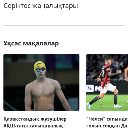
Серіктес жаңалықтары
Ұқсас мақалалар
Қазақстандық жүзушілер
"Челси" сапынд
АҚШ-тағы халықаралық
голын соққан Да