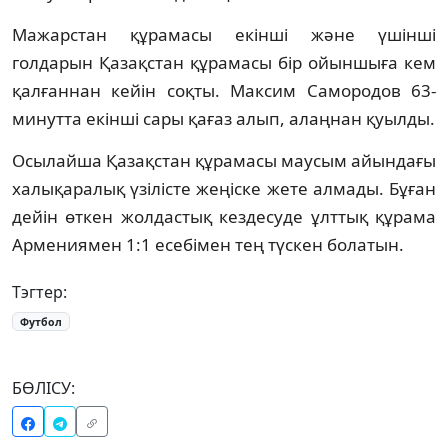
Мажарстан құрамасы екінші және үшінші
голдарын Қазақстан құрамасы бір ойыншыға кем
қалғаннан кейін соқты. Максим Самородов 63-
минутта екінші сары қағаз алып, алаңнан қуылды.
Осылайша Қазақстан құрамасы маусым айындағы
халықаралық үзілісте жеңіске жете алмады. Бұған
дейін өткен жолдастық кездесуде ұлттық құрама
Армениямен 1:1 есебімен тең түскен болатын.
Тэгтер:
Футбол
БӨЛІСУ: