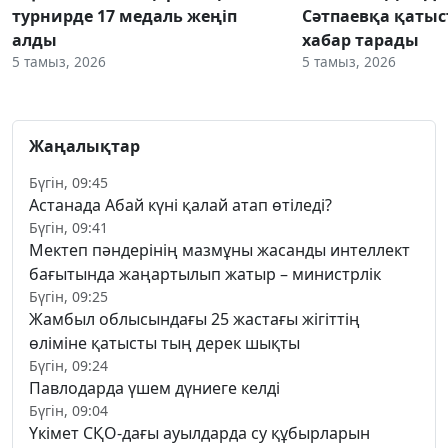
турнирде 17 медаль жеңіп
Сәтпаевқа қаты
алды
хабар тарады
5 тамыз, 2026
5 тамыз, 2026
Жаңалықтар
Бүгін, 09:45
Астанада Абай күні қалай атап өтіледі?
Бүгін, 09:41
Мектеп пәндерінің мазмұны жасанды интеллект
бағытында жаңартылып жатыр – министрлік
Бүгін, 09:25
Жамбыл облысындағы 25 жастағы жігіттің
өліміне қатысты тың дерек шықты
Бүгін, 09:24
Павлодарда үшем дүниеге келді
Бүгін, 09:04
Үкімет СҚО-дағы ауылдарда су құбырларын