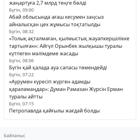
жаңартуға 2,7 млрд теңге бөлді
Бүгін, 09:00
Абай облысында ағаш кесумен заңсыз
айналысқан цех жұмысы тоқтатылды
Бүгін, 08:32
«Толық ақталмаған, қылмыстық жауапкершілікке
тартылған»: Айгүл Орынбек жылқышы туралы
күтпеген мәлімдеме жасады
Бүгін, 08:06
Бүгін қай қалада ауа сапасы төмендейді
Бүгін, 07:22
«Аурумен күресіп жүрген адамды
қараламаңдар»: Думан Рамазан Жүрсін Ерман
туралы айтты
Бүгін, 07:15
Петропавлда қайғылы жағдай болды
Байланыс