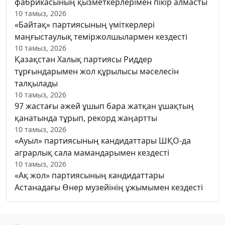
фабрикасының қызметкерлерімен пікір алмасты
10 тамыз, 2026
«Байтақ» партиясының үміткерлері
маңғыстаулық теміржолшылармен кездесті
10 тамыз, 2026
Қазақстан Халық партиясы Риддер
тұрғындарымен жол құрылысы мәселесін
талқылады
10 тамыз, 2026
97 жастағы әжей ұшып бара жатқан ұшақтың
қанатында тұрып, рекорд жаңартты
10 тамыз, 2026
«Ауыл» партиясының кандидаттары ШҚО-да
аграрлық сала мамандарымен кездесті
10 тамыз, 2026
«Ақ жол» партиясының кандидаттары
Астанадағы Өнер музейінің ұжымымен кездесті