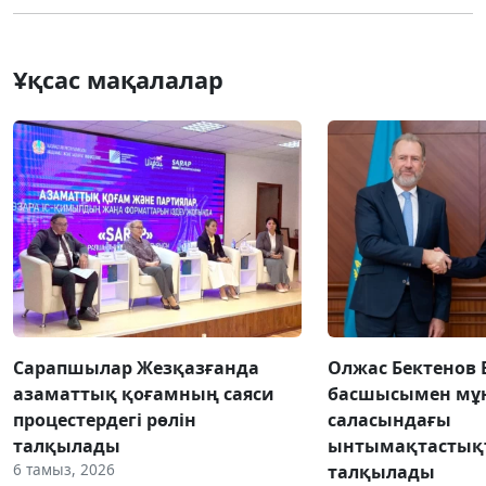
Ұқсас мақалалар
Сарапшылар Жезқазғанда
Олжас Бектенов 
азаматтық қоғамның саяси
басшысымен мұн
процестердегі рөлін
саласындағы
талқылады
ынтымақтастық
6 тамыз, 2026
талқылады