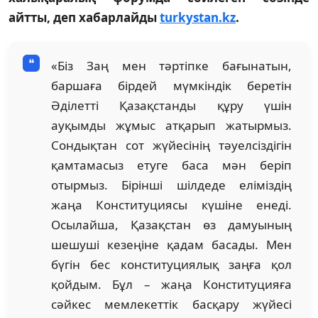
айтты, деп хабарлайды
turkystan.kz
.
«Біз Заң мен тәртіпке бағынатын,
баршаға бірдей мүмкіндік беретін
Әділетті Қазақстанды құру үшін
ауқымды жұмыс атқарып жатырмыз.
Сондықтан сот жүйесінің тәуелсіздігін
қамтамасыз етуге баса мән беріп
отырмыз. Бірінші шілдеде еліміздің
жаңа Конституциясы күшіне енеді.
Осылайша, Қазақстан өз дамуының
шешуші кезеңіне қадам басады. Мен
бүгін бес конституциялық заңға қол
қойдым. Бұл – жаңа Конституцияға
сәйкес мемлекеттік басқару жүйесі