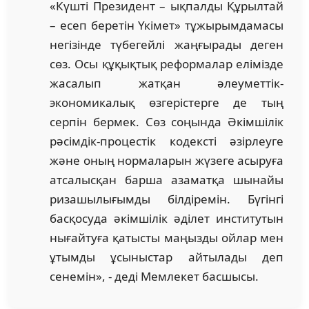
«Күшті Президент – ықпалды Құрылтай
– есеп беретін Үкімет» тұжырымдамасы
негізінде түбегейлі жаңғырады деген
сөз. Осы құқықтық реформалар елімізде
жасалып жатқан әлеуметтік-
экономикалық өзгерістерге де тың
серпін бермек. Сөз соңында Әкімшілік
рәсімдік-процестік кодексті әзірлеуге
және оның нормаларын жүзеге асыруға
атсалысқан барша азаматқа шынайы
ризашылығымды білдіремін. Бүгінгі
басқосуда әкімшілік әділет институтын
нығайтуға қатысты маңызды ойлар мен
ұтымды ұсыныстар айтылады деп
сенемін», - деді Мемлекет басшысы.