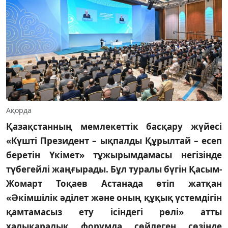
Ақорда
Қазақстанның мемлекеттік басқару жүйесі
«Күшті Президент – ықпалды Құрылтай – есеп
беретін Үкімет» тұжырымдамасы негізінде
түбегейлі жаңғырады. Бұл туралы бүгін Қасым-
Жомарт Тоқаев Астанада өтіп жатқан
«Әкімшілік әділет және оның құқық үстемдігін
қамтамасыз ету ісіндегі рөлі» атты
халықаралық форумда сөйлеген сөзінде