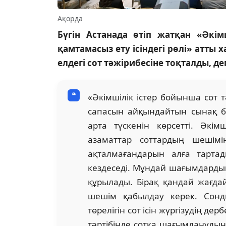
Ақорда
Бүгін Астанада өтіп жатқан «Әкім
қамтамасыз ету ісіндегі рөлі» атт
елдегі сот тәжірибесіне тоқталды, 
«Әкімшілік істер бойынша сот 
сапасын айқындайтын сынақ бо
арта түскенін көрсетті. Әкім
азаматтар соттардың шешімін
ақталмағандарын алға тартад
кездеседі. Мұндай шағымдардың
құрылады. Бірақ қандай жағдай
шешім қабылдау керек. Сонд
төрелігін сот ісін жүргізудің де
тәртібінде сотқа шағымданудың 