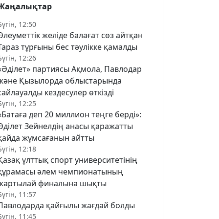
Жаңалықтар
Бүгін, 12:50
Әлеуметтік желіде балағат сөз айтқан
Тараз тұрғыны бес тәулікке қамалды
Бүгін, 12:26
«Әділет» партиясы Ақмола, Павлодар
және Қызылорда облыстарында
сайлауалды кездесулер өткізді
Бүгін, 12:25
«Батаға деп 20 миллион теңге берді»:
Әділет Зейнелдің анасы қаражатты
қайда жұмсағанын айтты
Бүгін, 12:18
Қазақ ұлттық спорт университетінің
құрамасы әлем чемпионатының
жартылай финалына шықты
Бүгін, 11:57
Павлодарда қайғылы жағдай болды
Бүгін, 11:45