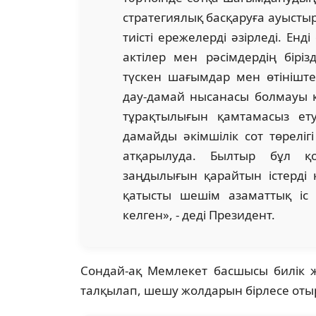
стратегиялық басқаруға ауыстыр
тиісті ережелерді әзірледі. Енд
актілер мен рәсімдердің біріз
түскен шағымдар мен өтініште
дау-дамай нысанасы болмауы ке
тұрақтылығын қамтамасыз ет
дамайды әкімшілік сот төрелі
атқарылуда. Былтыр бұл қос
заңдылығын қарайтын істерді 
қатысты шешім азаматтық іс
келген», - деді Президент.
Сондай-ақ Мемлекет басшысы билік жә
талқылап, шешу жолдарын бірлесе отыр