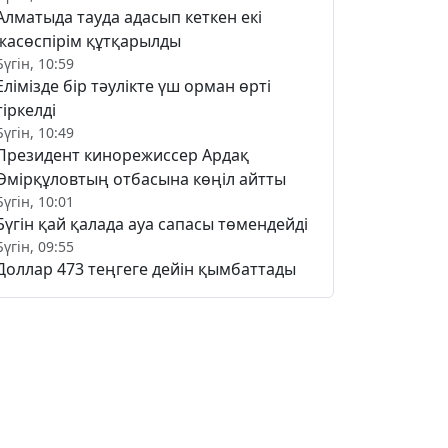
Алматыда тауда адасып кеткен екі
жасөспірім құтқарылды
Бүгін, 10:59
Елімізде бір тәулікте үш орман өрті
тіркелді
Бүгін, 10:49
Президент кинорежиссер Ардақ
Әмірқұловтың отбасына көңіл айтты
Бүгін, 10:01
Бүгін қай қалада ауа сапасы төмендейді
Бүгін, 09:55
Доллар 473 теңгеге дейін қымбаттады