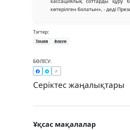
кассациялық соттарды құру 
көтерілген болатын», - деді През
Тэгтер:
Тоқаев
форум
БӨЛІСУ:
Серіктес жаңалықтары
Ұқсас мақалалар