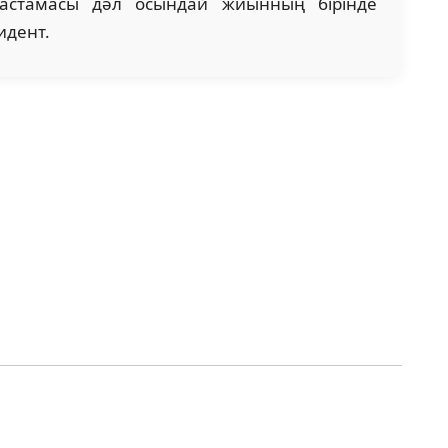
бастамасы дәл осындай жиынның бірінде
идент.