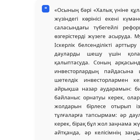
«Осының бәрі «Халық үніне құл
жүзіндегі көрінісі екені күмә
саласындағы түбегейлі рефо
өзгерістерді жүзеге асыруда.
Іскерлік белсенділікті арттыр
дауларды шешу үшін қола
қалыптасуда. Соның арқасын
инвесторлардың пайдасына
шетелдік инвесторлармен ке
айрықша назар аударамын: би
байланыс орнатуы керек, олар
жолдарын бірлесе отырып із
тұлғаларға тапсырмам: әр дау
керек, бірақ бұл жол заңнама жү
айтқанда, әр келісімнің заңд