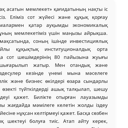
ақ асатын мемлекет» қағидатының нақты іс
нсіз. Еліміз сот жүйесі және құқық қорғау
рмалармен қатар ауқымды экономикалық
 Мұның мемлекетіміз үшін маңызы айрықша.
у мақсатында, соның ішінде инвестициялық
йлы құқықтық институционалдық орта
да сот шешімдерінің 80 пайызына жуығы
 шығарылып жатыр. Мен отандық және
здесулер кезінде үнемі мына мәселеге
лік және бизнес өкілдері өзара сындарлы
 өзекті түйткілдерді ашық талқылап, шешу
деуі қажет. Билікте отырған лауазымды
лы жағдайда мәмілеге келетін жолды іздеу
йесіне нұқсан келтірмеуі қажет. Басқа сөзбен
ық шектеуі болуға тиіс. Атап айту керек,