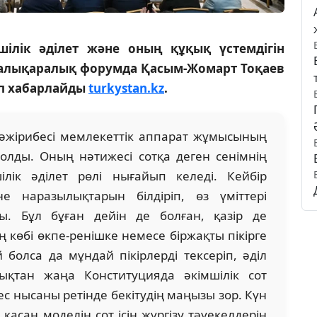
шілік әділет және оның құқық үстемдігін
ы халықаралық форумда Қасым-Жомарт Тоқаев
деп хабарлайды
turkystan.kz
.
тәжірибесі мемлекеттік аппарат жұмысының
лды. Оның нәтижесі сотқа деген сенімнің
шілік әділет рөлі нығайып келеді. Кейбір
е наразылықтарын білдіріп, өз үміттері
ы. Бұл бұған дейін де болған, қазір де
 көбі өкпе-ренішке немесе біржақты пікірге
 болса да мұндай пікірлерді тексеріп, әділ
ықтан жаңа Конституцияда әкімшілік сот
рбес нысаны ретінде бекітудің маңызы зор. Күн
қасаң моделін сот ісін жүргізу тәуекелдерін