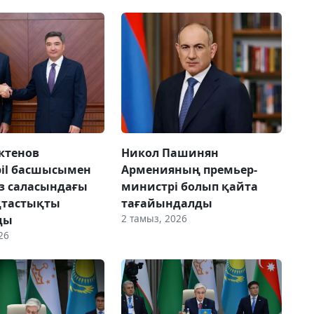
ктенов
Никол Пашинян
il басшысымен
Арменияның премьер-
з саласындағы
министрі болып қайта
тастықты
тағайындалды
2 тамыз, 2026
ды
26