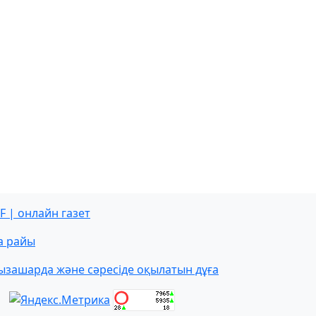
F | онлайн газет
а райы
ызашарда және сәресіде оқылатын дұға