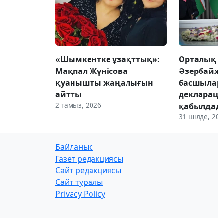
«Шымкентке ұзақттық»:
Орталық 
Мақпал Жүнісова
Әзербайж
қуанышты жаңалығын
басшыла
айтты
деклара
2 тамыз, 2026
қабылда
31 шілде, 2
Байланыс
Газет редакциясы
Сайт редакциясы
Сайт туралы
Privacy Policy