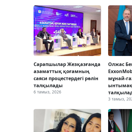
Сарапшылар Жезқазғанда
Олжас Бе
азаматтық қоғамның
ExxonMob
саяси процестердегі рөлін
мұнай-га
талқылады
ынтымақ
6 тамыз, 2026
талқыла
3 тамыз, 20