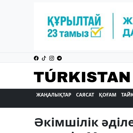
ЖАҢАЛЫҚТАР
САЯСАТ
ҚОҒАМ
ТАЙ
Әкімшілік әділ