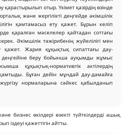
у қарастырылып отыр. Үкімет қазірдің өзінде
і орталық және жергілікті деңгейде әкімшілік
ділігін қамтамасыз ету қажет. Бұрын келіп
рде қаралған мәселелер қайтадан соттағы
рек. Әкімшілік тәжірибенің жүйелілігі мен
у қажет. Жария құқықтық сипаттағы дау-
гі деңгейіне беру бойынша ауқымды жұмыс
ымша құқықтық-нормативтік актілердің
қамтыды. Бұған дейін мұндай дау-дамайға
 жүргізу нормаларына сәйкес қабылданып
не бизнес өкілдері өзекті түйткілдерді ашық
ып іздеуі қажеттігін айтты.