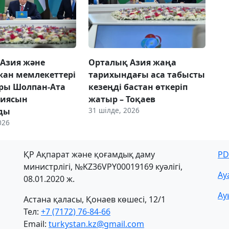
Азия және
Орталық Азия жаңа
ан мемлекеттері
тарихындағы аса табысты
ры Шолпан-Ата
кезеңді бастан өткеріп
циясын
жатыр – Тоқаев
31 шілде, 2026
ды
026
ҚР Ақпарат және қоғамдық даму
PD
министрлігі, №KZ36VPY00019169 куәлігі,
Ау
08.01.2020 ж.
Ау
Астана қаласы, Қонаев көшесі, 12/1
Тел:
+7 (7172) 76-84-66
Email:
turkystan.kz@gmail.com