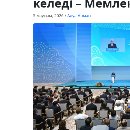
келеді – Мемл
5 маусым, 2026
/
Алуа Арман