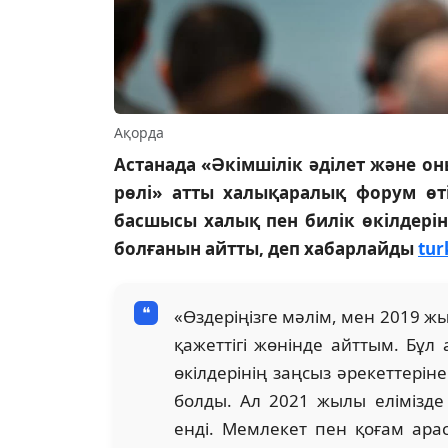
Ақорда
Астанада «Әкімшілік әділет және он
рөлі» атты халықаралық форум өт
басшысы халық пен билік өкілдері
болғанын айтты, деп хабарлайды
tur
«Өздеріңізге мәлім, мен 2019 жы
қажеттігі жөнінде айттым. Бұл
өкілдерінің заңсыз әрекеттері
болды. Ал 2021 жылы елімізде 
енді. Мемлекет пен қоғам ара