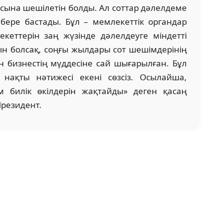
сына шешілетін болды. Ал соттар дәлелдеме
ере бастады. Бұл – мемлекеттік органдар
кеттерін заң жүзінде дәлелдеуге міндетті
тын болсақ, соңғы жылдары сот шешімдерінің
 бизнестің мүддесіне сай шығарылған. Бұл
ң нақты нәтижесі екені сөзсіз. Осылайша,
 билік өкілдерін жақтайды» деген қасаң
Президент.