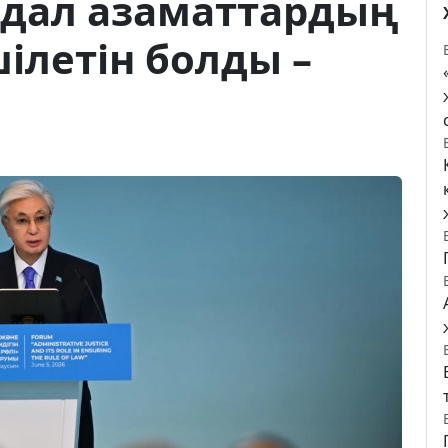
 адал азаматтардың
ілетін болды –