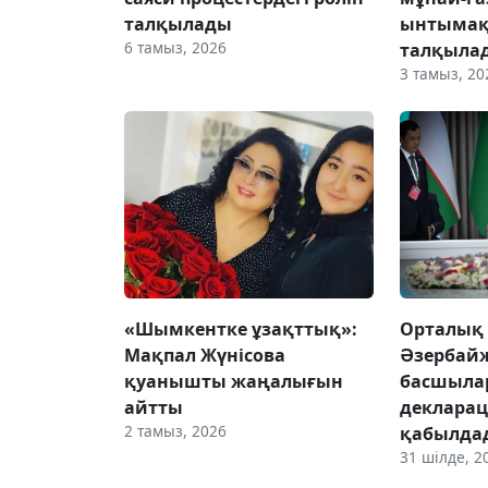
талқылады
ынтымақ
6 тамыз, 2026
талқыла
3 тамыз, 20
«Шымкентке ұзақттық»:
Орталық 
Мақпал Жүнісова
Әзербайж
қуанышты жаңалығын
басшыла
айтты
деклара
2 тамыз, 2026
қабылда
31 шілде, 2