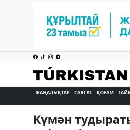
ЖАҢАЛЫҚТАР
САЯСАТ
ҚОҒАМ
ТАЙ
Күмән тудыраты