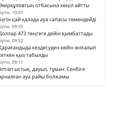
Әмірқұловтың отбасына көңіл айтты
Бүгін, 10:01
Бүгін қай қалада ауа сапасы төмендейді
Бүгін, 09:55
Доллар 473 теңгеге дейін қымбаттады
Бүгін, 09:52
Қарағандыда кездесуден кейін жоғалып
кеткен қыз табылды
Бүгін, 09:11
Аптап ыстық, дауыл, тұман: Сенбіге
арналған ауа райы болжамы