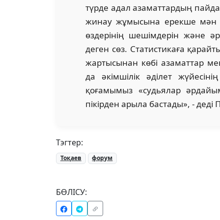
түрде адал азаматтардың пайда
жинау жұмысына ерекше мән б
өздерінің шешімдерін және әре
деген сөз. Статистикаға қарай
жартысынан көбі азаматтар мен
да әкімшілік әділет жүйесіні
қоғамымыз «судьялар әрдайым
пікірден арыла бастады», - деді 
Тэгтер:
Тоқаев
форум
БӨЛІСУ: