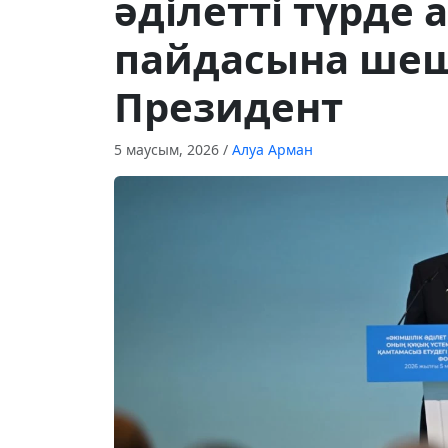
әділетті түрде
пайдасына шеш
Президент
5 маусым, 2026
/
Алуа Арман