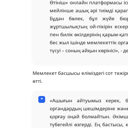
Өтініш» онлайн платформасы іс
мейлінше ашық әрі тиімді қара
Бұдан бөлек, бұл жүйе бюро
жұртшылықтың ой-пікірін ескер
пен билік өкілдерінің қарым-қ
бес жыл ішінде мемлекеттік орг
түсуі – соның айқын көрінісі», - 
Мемлекет басшысы еліміздегі сот тәжір
өтті.
«Ашығын айтуымыз керек, бұ
органдардың шешімдеріне және 
қорғау оңай болмайтын. Әкімші
түбегейлі өзгерді. Ең бастысы,