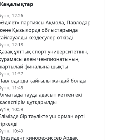
Жаңалықтар
Бүгін, 12:26
«Әділет» партиясы Ақмола, Павлодар
және Қызылорда облыстарында
сайлауалды кездесулер өткізді
Бүгін, 12:18
Қазақ ұлттық спорт университетінің
құрамасы әлем чемпионатының
жартылай финалына шықты
Бүгін, 11:57
Павлодарда қайғылы жағдай болды
Бүгін, 11:45
Алматыда тауда адасып кеткен екі
жасөспірім құтқарылды
Бүгін, 10:59
Елімізде бір тәулікте үш орман өрті
тіркелді
Бүгін, 10:49
Президент кинорежиссер Ардақ