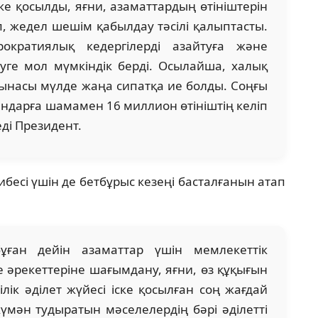
ке қосылды, яғни, азаматтардың өтініштерін
п, жедел шешім қабылдау тәсілі қалыптасты.
кратиялық кедергілерді азайтуға және
уге мол мүмкіндік берді. Осылайша, халық
атынасы мүлде жаңа сипатқа ие болды. Соңғы
андарға шамамен 16 миллион өтініштің келіп
деді Президент.
ибесі үшін де бетбұрыс кезеңі басталғанын атап
ған дейін азаматтар үшін мемлекеттік
әрекеттеріне шағымдану, яғни, өз құқығын
лік әділет жүйесі іске қосылған соң жағдай
 күмән тудыратын мәселелердің бәрі әділетті