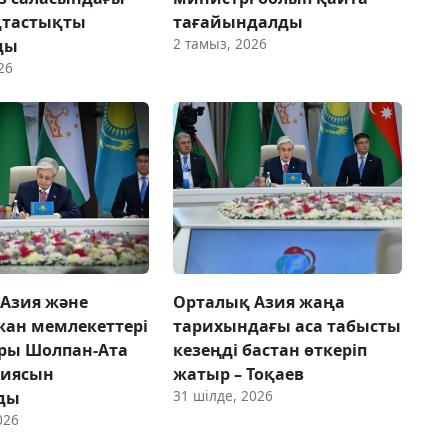
тастықты
тағайындалды
2 тамыз, 2026
ды
26
Азия және
Орталық Азия жаңа
ан мемлекеттері
тарихындағы аса табысты
ры Шолпан-Ата
кезеңді бастан өткеріп
циясын
жатыр – Тоқаев
31 шілде, 2026
ды
026