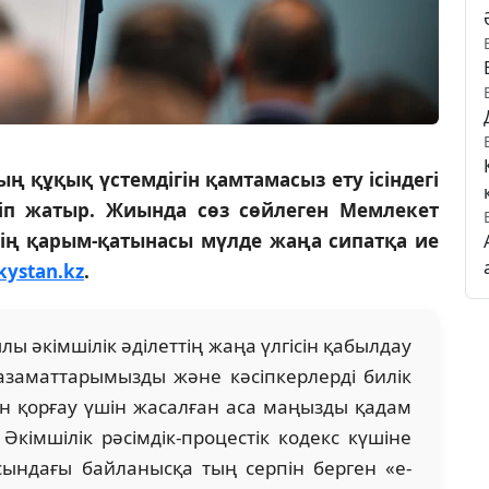
ың құқық үстемдігін қамтамасыз ету ісіндегі
іп жатыр. Жиында сөз сөйлеген Мемлекет
нің қарым-қатынасы мүлде жаңа сипатқа ие
kystan.kz
.
лы әкімшілік әділеттің жаңа үлгісін қабылдау
 азаматтарымызды және кәсіпкерлерді билік
нен қорғау үшін жасалған аса маңызды қадам
Әкімшілік рәсімдік-процестік кодекс күшіне
сындағы байланысқа тың серпін берген «е-