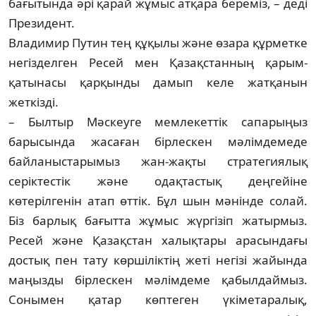
бағытында әрі қарай жұмыс ат­қара береміз, – деді
Президент.
Владимир Путин тең құқылы және өзара құр­метке
негізделген Ресей мен Қа­зақстан­ның қарым-
қатынасы қарқынды дамып келе жатқанын
жеткізді.
– Былтыр Мәскеуге мемлекеттік сапа­рыңыз
барысында жасаған бірлескен мә­лім­демеде
байланыстарымыз жан-жақты стра­тегиялық
серіктестік және одақтастық дең­гейіне
көтерілгенін атап өттік. Бұл шын мә­­­­нінде солай.
Біз барлық бағытта жұ­мыс жүргізіп жатырмыз.
Ресей және Қа­зақстан халықтары арасындағы
достық пен тату көршіліктің жеті негізі жайында
маңызды бірлескен мәлімдеме қабыл­дай­мыз.
Сонымен қатар көптеген үкіме­тара­лық,