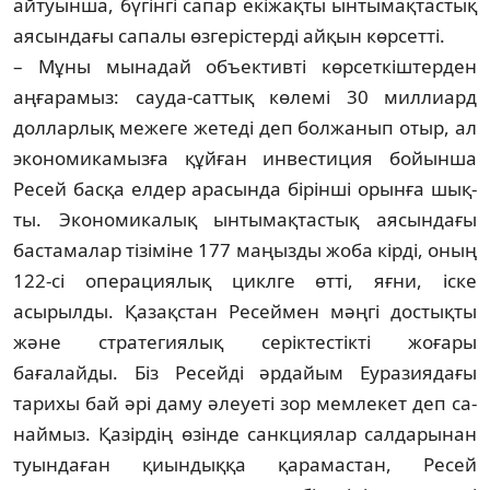
айтуынша, бү­гінгі сапар екіжақты ынтымақтастық
ая­сын­дағы сапалы өзгеріс­терді айқын көр­сетті.
– Мұны мынадай объективті көр­сет­кіш­терден
аңғарамыз: сауда-саттық кө­лемі 30 мил­лиард
долларлық межеге же­теді деп бол­­жанып отыр, ал
эконо­ми­ка­мыз­ға құйған ин­вестиция бойынша
Ресей бас­қа елдер ара­сында бірінші орынға шық­
ты. Эконо­ми­калық ынтымақтастық аясындағы
бастама­лар тізіміне 177 маңыз­ды жоба кірді, оның
122-сі операциялық циклге өтті, яғни, іске
асырылды. Қазақ­стан Ресеймен мәңгі достықты
және стра­тегиялық серіктестікті жо­ғары
бағалайды. Біз Ресейді әрдайым Еура­зиядағы
тарихы бай әрі даму әлеуеті зор мемлекет деп са­
наймыз. Қазірдің өзінде санк­циялар сал­дарынан
туындаған қиын­дыққа қарамас­тан, Ресей