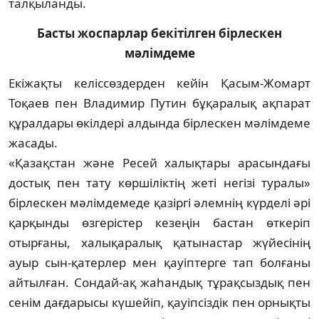
талқыланды.
Басты жоспарлар бекітілген бірлескен
мәлімдеме
Екіжақты келіссөздерден кейін Қасым-Жомарт
Тоқаев пен Владимир Путин бұ­қа­ра­лық ақпарат
құралдары өкілдері алдында бірлескен мәлімдеме
жасады.
«Қазақстан және Ресей халықтары ара­сын­дағы
достық пен тату көршіліктің жеті не­гізі туралы»
бірлескен мәлімдемеде қа­зіргі әлем­нің күрделі әрі
қарқынды өз­герістер ке­зеңін бастан өткеріп
отырғаны, халық­ара­лық қатынастар жүйесінің
ауыр сын-қатер­лер мен қауіптерге тап болғаны
айтылған. Сондай-ақ жаһандық тұрақ­сыз­дық пен
сенім дағдарысы күшейіп, қауіп­сіздік пен орнықты