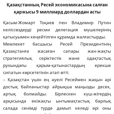
Қазақстанның Ресей экономикасына салған
қаржысы 9 миллиард доллардан асты
Қасым-Жомарт Тоқаев пен Владимир Пу­тин
келіссөздерді ресми делегация мү­шелерінің
қатысуымен кеңейтілген құрам­да жалғастырды.
Мемлекет басшысы Ресей Президен­тінің
Қазақстанға жасаған сапары жан-жақты
стратегиялық серіктестік және одақтастық
рухындағы қарым-қатынас­тар­дың ерекше
сипатын көрсететінін атап өтті.
– Қазақстан үшін ең әуелі Ресеймен жа­қын әрі
достық байланыстар айрықша маңыз­­­­ды десек,
артық болмайды. Бірлес­кен күш-жігердің
арқасында екіжақты ынтымақ­тастық барлық
салада сенімді түрде дамып келеді әрі оны