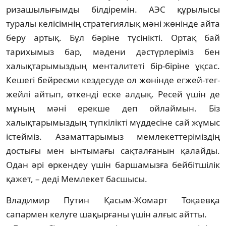
риза­шылығым­ды білдіремін. АЭС құрылысы
туралы ке­лісімнің страте­гия­лық мәні жөнінде айта
беру артық. Бұл бәріне тү­сінікті. Ортақ бай
тарихымыз бар, мә­дени дәс­түрлеріміз бен
халықтары­мыз­­дың мен­талитеті бір-біріне ұқсас.
Ке­шегі бейрес­ми кездесуде ол жөнінде ег­жей-тег­
жейлі айтып, өткенді еске алдық. Ре­сей үшін де
мұның мәні ерекше деп ой­­лай­мын. Біз
халықтарымыздың түпкі­лік­­ті мүддесіне сай жұмыс
істейміз. Аза­мат­­тары­мыз мем­лекеттеріміздің
достығы мен ынты­ма­ғы сақталғанын қалайды.
Одан әрі өр­кендеу үшін баршамызға бей­­­­біт­шілік
қажет, – деді Мемлекет бас­шысы.
Владимир Путин Қасым-Жомарт Тоқаев­қа
сапармен келуге шақырғаны үшін алғыс айтты.