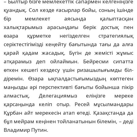
– Былтыр бізге мемлекеттік сапармен кел­геніңізге
қуандық. Сол кезде ғасырлар бойы, соның ішінде
бір мемлекет аясында қа­лыптасқан
халықтарымыз арасындағы берік достық пен
өзара құрметке негіз­дел­ген стратегиялық
серіктестігімізді кеңейту бағытында тағы да алға
қарай қадам жа­са­дық. Бүгін де жемісті жұмыс
атқарамыз деп ойлаймын. Бейресми сипатта
өткен ке­шегі кездесу үшін ризашылығымды біл­
діремін. Өзара ықпалдастығымыздың көп­теген
маңызды әрі перспективті бағы­ты бойынша пікір
алмастық. Делегациямыз еліңізге мереке
қарсаңында келіп отыр. Ресей мұсылмандары
Құрбан айт мере­ке­сін атап өтеді. Қазақстанда да
бұл мейрам кеңінен тойланатынын білемін, – деді
Владимир Путин.