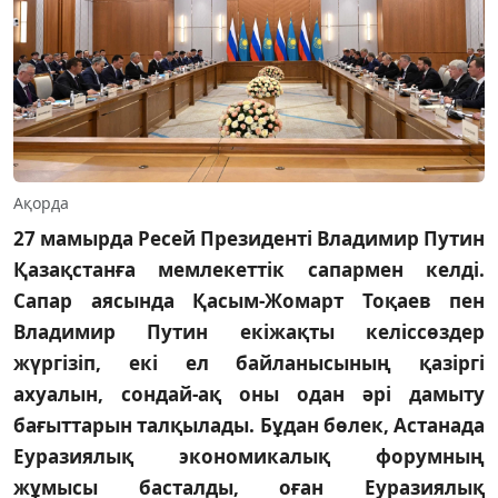
Ақорда
27 мамырда Ресей Президенті Владимир Путин
Қазақстанға мемлекеттік сапармен келді.
Сапар аясында Қасым-Жомарт Тоқаев пен
Владимир Путин екіжақты келіссөздер
жүргізіп, екі ел байланысының қазіргі
ахуалын, сондай-ақ оны одан әрі дамыту
бағыттарын талқылады. Бұдан бөлек, Астанада
Еуразиялық эко­номикалық форумның
жұмысы бас­талды, оған Еуразиялық