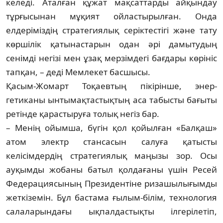
келеді. Аталған құжат мақ­саттарды айқындау
тұрғысынан мұқият ой­ласты­рыл­ған. Онда
елдеріміздің страте­гиялық се­ріктестігі және тату
көршілік қаты­нас­тарын одан әрі дамытудың
сенімді негізі мен ұзақ мерзімдегі бағдары көрініс
тап­қан, – деді Мемлекет басшысы.
Қасым-Жомарт Тоқаевтың пікірінше, энер­
гетиканы ынтымақтастықтың аса та­быс­ты бағыты
ретінде қарастыруға то­лық негіз бар.
– Менің ойымша, бүгін қол қойылған «Бал­қаш»
атом электр стансасын салуға қа­тысты
келісімдердің стратегиялық маңы­зы зор. Осы
ауқымды жобаны батыл қол­дағаны үшін Ресей
Федерациясының Пре­зидентіне ризашылығымды
жеткі­зе­мін. Бұл бастама ғылым-білім, технология
салаларындағы ықпалдастықты ілгеріле­тіп,