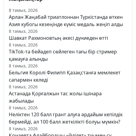
8 тамыз, 2026
Арлан Жаңабай триатлоннан Түркістанда өткен
Азия кубогы кезеңінде күміс медаль жеңіп алды
8 тамыз, 2026
Шавкат Рахмоновтың әкесі дүниеден өтті
8 тамыз, 2026
TikTok-та бейәдеп сөйлеген тағы бір стример
қамауға алынды
8 тамыз, 2026
Бельгия Королі Филипп Қазақстанға мемлекет
сапармен келеді
8 тамыз, 2026
Астанада Қорғалжын тас жолы ішінара
жабылады
8 тамыз, 2026
Неліктен 120 балл грант алуға әрдайым кепілдік
бермейді, ал 100 балл жеткілікті болуы мүмкін?
8 тамыз, 2026
Қонаевта флайбордшы «Әділет» туымен су