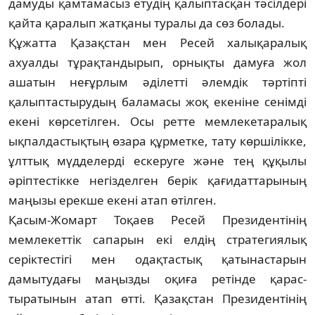
дамуды қамтамасыз етудің қалыптасқан тәсілдері
қайта қара­лып жатқаны туралы да сөз болады.
Құжатта Қазақстан мен Ресей халық­ара­лық
ахуалды тұрақтандырып, орнықты да­муға жол
ашатын неғұрлым әділетті әлем­дік тәр­тіпті
қалыптастырудың бала­ма­сы жоқ еке­ніне сенімді
екені көрсетіл­ген. Осы ретте мем­лекетаралық
ықпалдас­тық­тың өзара құр­метке, тату көршілікке,
ұлт­тық мүдде­лерді ескеруге және тең құ­қылы
әріптестікке негізделген берік қағи­дат­тарының
маңызы ерекше екені атап өтіл­ген.
Қасым-Жомарт Тоқаев Ресей Прези­ден­­­ті­нің
мемлекеттік сапарын екі елдің страте­гия­лық
серіктестігі мен одақтастық қатынас­тарын
дамытудағы маңызды оқиға ретінде қарас­
тыратынын атап өтті. Қа­зақстан Пре­зи­дентінің