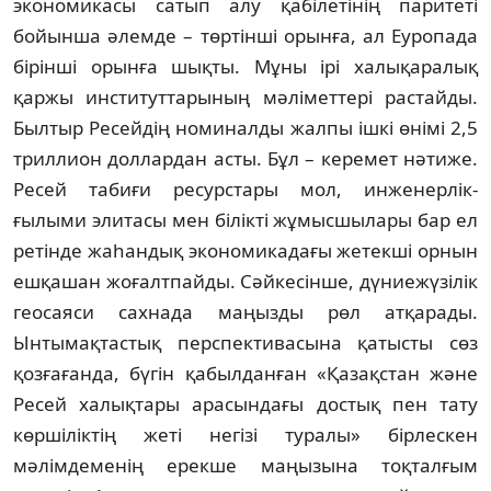
экономикасы са­тып алу қабі­летінің паритеті
бойынша әлем­­де – төр­тін­ші орынға, ал Еуропада
бірін­­ші орынға шықты. Мұны ірі халық­аралық
қаржы институттарының мәлімет­тері рас­тайды.
Был­тыр Ресейдің номиналды жалпы ішкі өнімі 2,5
триллион доллардан асты. Бұл – керемет нәтиже.
Ресей табиғи ресурстары мол, инженерлік-
ғылыми элита­сы мен білікті жұмысшылары бар ел
ретінде жаһан­дық экономикадағы жетекші орнын
ешқашан жоғалтпайды. Сәйкесінше, дүние­жүзілік
геосаяси сахнада маңызды рөл ат­қарады.
Ынтымақтастық перспек­тивасына қатысты сөз
қозғағанда, бүгін қабылданған «Қазақстан және
Ресей ха­лық­тары арасын­дағы достық пен тату
көр­шіліктің жеті негізі туралы» бірлескен
мәлімдеменің ерекше маңызына тоқ­талғым