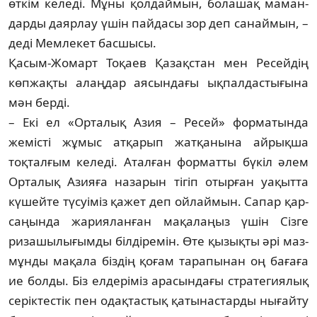
өткім ке­леді. Мұны қол­дай­мын, болашақ маман­
дарды даярлау үшін пай­дасы зор деп санаймын, –
деді Мемлекет басшысы.
Қасым-Жомарт Тоқаев Қазақстан мен Ре­сейдің
көпжақты алаңдар аясындағы ық­палдастығына
мән берді.
– Екі ел «Орталық Азия – Ресей» фор­ма­тында
жемісті жұмыс атқарып жат­қа­ны­на айрықша
тоқталғым келеді. Аталған фор­матты бүкіл әлем
Орталық Азияға на­зарын ті­гіп отырған уақытта
күшейте түсуіміз қа­жет деп ойлаймын. Сапар қар­
саңын­да жа­рияланған мақалаңыз үшін Сіз­ге
ризашы­лығым­ды білдіремін. Өте қы­зықты әрі маз­
мұнды мақала біздің қо­ғам тарапынан оң бағаға
ие болды. Біз ел­деріміз арасындағы стратегиялық
серік­тестік пен одақтастық қатынастарды ны­ғайту