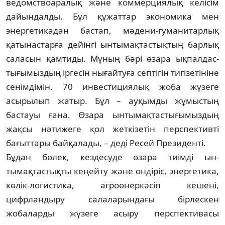
ведомствоара­лық және коммерция­лық келісім
дайындал­ды. Бұл құжаттар экономика мен
энергетика­дан бастап, мә­дени-гуманитарлық
қатынас­тар­ға дейін­гі ынтымақтастықтың барлық
са­ла­сын қамтиды. Мұның бәрі өзара ықпал­дас­
тығымыздың іргесін нығайтуға септігін ти­гізетініне
сенімдімін. 70 инвестициялық жо­­ба жүзеге
асырылып жатыр. Бұл – ау­қым­­ды жұмыстың
бастауы ғана. Өзара ын­ты­мақтастығымыздың
жақсы нәтижеге қол жет­кізетін перспективті
бағыттары бай­қала­ды, – деді Ресей Президенті.
Бұдан бөлек, кездесуде өзара тиімді ын­
тымақтастықты кеңейту және өндіріс, энер­гетика,
көлік-логистика, агро­өнер­кәсіп ке­ше­ні,
цифрландыру салала­рын­дағы бір­лес­кен
жобаларды жүзеге асыру перспективасы