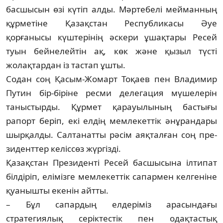
басшысын өзі күтіп алды. Мәр­те­бе­лі мейманның
құрметіне Қазақстан Рес­публикасы Әуе
қорғанысы күштерінің әскери ұшақтары Ресей
туын бейнелейтін ақ, көк және қызыл түсті
жолақтардан із тастап ұшты.
Содан соң Қасым-Жомарт Тоқаев пен Вла­димир
Путин бір-біріне ресми деле­гация мүшелерін
таныстырды. Құрмет қарауылының бастығы
рапорт беріп, екі елдің мемлекеттік әнұрандары
шырқал­ды. Салтанатты рәсім аяқталған соң пре­
зиденттер келіссөз жүргізді.
Қазақстан Президенті Ресей басшы­сына ілтипат
білдіріп, елімізге мемле­кет­тік сапармен келгеніне
қуанышты екенін айтты.
– Бұл сапардың елдеріміз арасындағы
стратегиялық серіктестік пен одақтастық