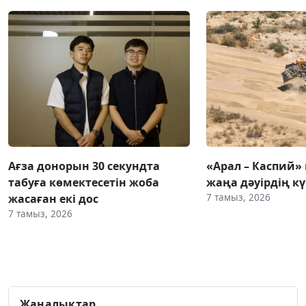
Ағза донорын 30 секундта
«Арал – Каспий» 
табуға көмектесетін жоба
жаңа дәуірдің 
7 тамыз, 2026
жасаған екі дос
7 тамыз, 2026
Жаңалықтар