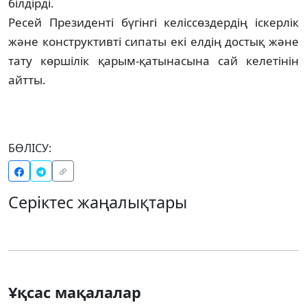
біл­дірді.
Ресей Президенті бүгінгі келіссөздердің іс­керлік
және конструктивті сипаты екі ел­дің достық және
тату көршілік қарым-қа­ты­насына сай келетінін
айтты.
БӨЛІСУ:
Серіктес жаңалықтары
Ұқсас мақалалар