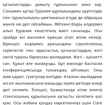
қатынастарды дамыту тұрғысынан мәні зор.
Сонымен қатар Еуразия құрлығын­да­­ғы қауіпсіздік
пен тұрақтылықты қам­та­масыз етуде де айрықша
мәнге ие деп ойлаймын. Өйткені біздің елдеріміз
алып Еуразия кеңістігінің өзегі саналады. Осы
орайда екі мәселені ерекше атап өткім ке­леді.
Біріншісі, елдеріміз ара­сын­дағы стратегиялық
серіктестік пен одақ­тастық қатынастардың жеті
негізі тура­лы бірлес­кен мәлімдеме. Жеті – қасиетті
сан. Құжат өте мазмұнды. Бұл жөнінде бас­пасөз
кон­ференциясында толығырақ айтамын. Оны
өзім қарап, түзетулер ен­гіз­дім. Атал­ған мәлімдеме
екі ел жыл­на­масына маңыз­ды оқиға ретінде енеді
деп сенемін. Екін­шісі, Қазақстанда атом электр
стан­сасының құрылысына қа­тыс­ты келісімге қол
қою. Осы жобаға қол­дау көр­сеткеніңіз үшін Сізге