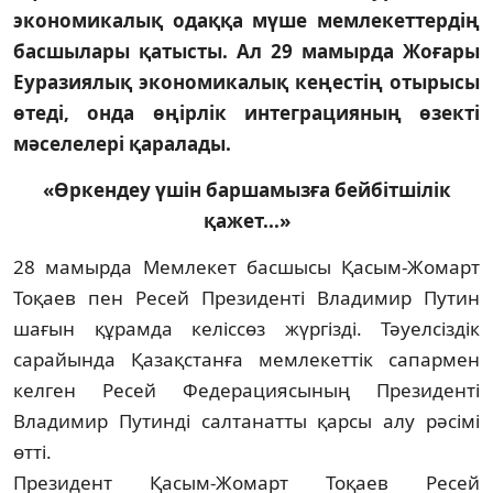
экономикалық одаққа мүше мемлекеттердің
басшылары қатысты. Ал 29 мамырда Жоғары
Еура­зия­лық экономикалық кеңестің оты­ры­сы
өтеді, онда өңірлік интеграцияның өзек­ті
мәселелері қаралады.
«Өркендеу үшін баршамызға бейбітшілік
қажет...»
28 мамырда Мемлекет басшысы Қасым-Жомарт
Тоқаев пен Ресей Пре­зиденті Владимир Путин
шағын құрамда келіссөз жүргізді. Тәуелсіздік
сарайында Қазақстанға мемлекеттік сапармен
кел­ген Ресей Федерациясының Президенті
Владимир Путинді салтанатты қарсы алу рәсімі
өтті.
Президент Қасым-Жомарт Тоқаев Ре­сей