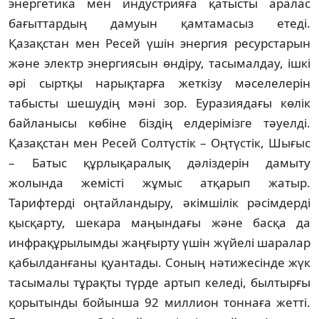
энергетика мен индустрияға қатысты аралас
бағыттардың дамуын қамтамасыз етеді.
Қазақстан мен Ресей үшін энергия ре­сурстарын
және электр энер­гиясын өн­діру, тасымалдау, ішкі
әрі сырт­қы нарық­тарға жеткізу мәселелерін
табысты шешу­дің мәні зор. Еуразиядағы көлік
байланысы көбіне біздің елдерімізге тәуелді.
Қазақ­стан мен Ресей Солтүстік – Оңтүстік, Шы­ғыс
– Батыс құрлықаралық дәліз­дерін дамыту
жолында жемісті жұмыс ат­қарып жатыр.
Тарифтерді оңтайландыру, әкім­шілік рәсімдерді
қысқарту, шекара маңын­дағы және басқа да
инфрақұры­лым­ды жаң­ғырту үшін жүйелі шаралар
қабыл­дан­ғаны қуантады. Соның нәтижесінде жүк
тасымалы тұрақты түрде артып келеді, был­тырғы
қорытынды бойынша 92 мил­лион тоннаға жетті.