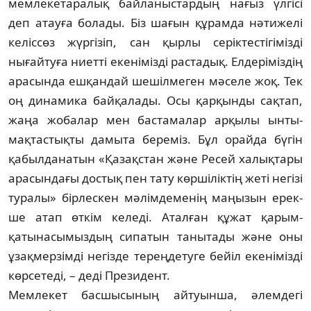
мемлекетара­лық байланыс­тар­дың нағыз үлгісі
деп атауға болады. Біз ша­ғын құрамда нәти­же­лі
келіссөз жүргізіп, сан қырлы серік­тес­тігімізді
нығайтуға ниет­ті екенімізді рас­тадық. Елдеріміздің
ара­сын­да еш­қан­дай шешілмеген мәселе жоқ. Тек
оң ди­на­ми­ка байқалады. Осы қарқынды сақтап,
жаңа жобалар мен бастамалар арқылы ын­ты­
мақтастықты дамыта береміз. Бұл орай­да бүгін
қабылданатын «Қазақстан жә­не Ресей халықтары
арасындағы дос­тық пен тату көр­шіліктің жеті негізі
тура­лы» бірлескен мә­лімдеменің маңызын ерек­
ше атап өткім келеді. Аталған құжат қа­рым-
қатынасымыз­дың сипатын таны­та­ды және оны
ұзақ­мер­зімді негізде терең­детуге бейіл екенімізді
көр­сетеді, – деді Президент.
Мемлекет басшысының айтуынша, әлем­дегі