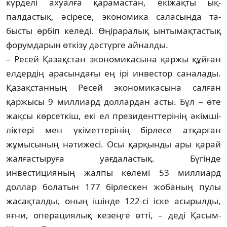
күрделі ахуалға қарамастан, екі­жақты ық­­
палдастық, әсіресе, экономика сала­сында та­
бысты өрбіп келеді. Өңірара­лық ынты­мақ­тас­тық
форумдарын өткізу дәстүрге айнал­ды.
– Ресей Қазақстан экономикасына қар­жы құйған
елдердің арасындағы ең ірі инвес­тор саналады.
Қазақстанның Ресей эко­­номикасына салған
қаржысы 9 мил­лиард доллардан асты. Бұл – өте
жақсы көрсеткіш, екі ел президенттерінің әкім­ші­
ліктері мен үкіметтерінің бірлесе атқар­ған
жұмысының нәтижесі. Осы қарқынды ары қарай
жалғас­тыруға уағдаластық. Бү­гінде
инвестицияның жалпы көлемі 53 миллиард
доллар болатын 177 бірлескен жобаның пулы
жасақталды, оның ішінде 122-сі іске асырылды,
яғни, опе­рациялық кезеңге өтті, – деді Қасым-