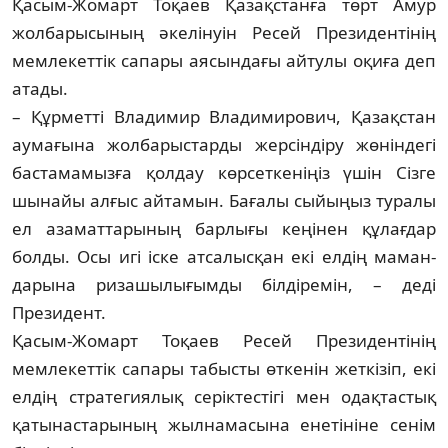
Қасым-Жомарт Тоқаев Қазақстанға төрт Амур
жолбарысының әкелінуін Ресей Президентінің
мемлекеттік сапары аясын­дағы айтулы оқиға деп
атады.
– Құрметті Владимир Владимирович, Қа­зақстан
аумағына жолбарыстарды жер­сіндіру жөніндегі
бастамамызға қолдау көр­сеткеніңіз үшін Сізге
шынайы алғыс ай­тамын. Бағалы сыйыңыз туралы
ел аза­мат­тарының барлығы кеңінен құлағдар
болды. Осы игі іске атсалысқан екі елдің маман­
дарына ризашылығымды білдіре­мін, – деді
Президент.
Қасым-Жомарт Тоқаев Ресей Прези­ден­тінің
мемлекеттік сапары табысты өт­кенін жеткізіп, екі
елдің стратегиялық серік­тестігі мен одақтастық
қатынастары­ның жылна­ма­сына енетініне сенім