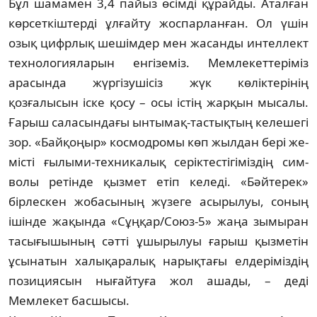
Бұл шамамен 3,4 пайыз өсімді құрайды. Аталған
көрсеткіш­терді ұлғайту жос­парланған. Ол үшін
озық цифрлық ше­шімдер мен жасанды интел­лект
техно­логияларын енгіземіз. Мемле­кеттеріміз
арасында жүргізушісіз жүк кө­ліктерінің
қозғалысын іске қосу – осы іс­тің жарқын мысалы.
Ғарыш саласындағы ын­тымақ-тастықтың келешегі
зор. «Бай­қоңыр» кос­модромы көп жылдан бері же­
місті ғы­лыми-техникалық серіктес­тігі­міздің сим­
волы ретінде қызмет етіп ке­ле­ді. «Бәйтерек»
бірлескен жобасының жү­зеге асырылуы, соның
ішінде жақында «Сұң­қар/Cоюз-5» жаңа зымыран
тасығы­шының сәтті ұшыры­луы ғарыш қызметін
ұсынатын халықаралық нарықтағы ел­дері­міздің
позициясын ны­ғай­туға жол аша­ды, – деді
Мемлекет басшысы.