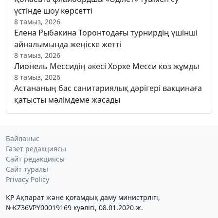
үстінде шоу көрсетті
8 тамыз, 2026
Елена Рыбакина Торонтодағы турнирдің үшінші
айналымында жеңіске жетті
8 тамыз, 2026
Лионель Мессидің әкесі Хорхе Месси көз жұмды
8 тамыз, 2026
Астананың бас санитариялық дәрігері вакцинаға
қатысты мәлімдеме жасады
Байланыс
Газет редакциясы
Сайт редакциясы
Сайт туралы
Privacy Policy
ҚР Ақпарат және қоғамдық даму министрлігі,
№KZ36VPY00019169 куәлігі, 08.01.2020 ж.