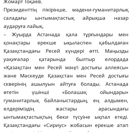
Жомарт Тоқаев.
Президенттің пікірінше, мәдени-гу­ма­нитарлық
саладағы ынтымақтастық ай­рықша назар
аударуға лайық.
– Жуырда Астанада қала тұрғындары мен
қонақтары ерекше ықыласпен қабыл­даған
Қазақстандағы Ресей күндері өтті. Маңызды
уақиғалар қатарында былтыр елордада
«Қазақстан мен Ресей мәңгі дос­тығы аллеясы»
және Мәскеуде Қазақстан мен Ресей достығы
скверінің ашылуын ай­туға болады. Астанада
өтетін үшінші «Бо­лашақ ойын­дары»
гуманитарлық бай­ланыстардың, ең алдымен,
елдеріміздің жас­тары арасын­дағы
ынтымақтастықтың беки түсуіне ықпал етеді.
Қазақстандағы «Си­риус» жоба­сын ерекше атап