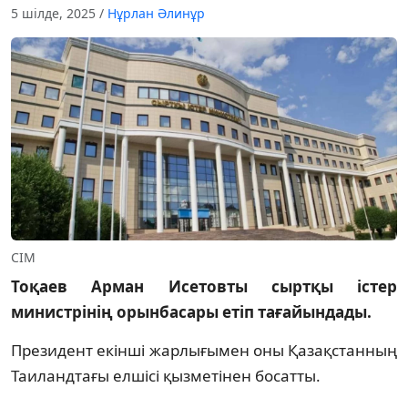
5 шілде, 2025
/
Нұрлан Әлинұр
СІМ
Тоқаев Арман Исетовты сыртқы істер
министрінің орынбасары етіп тағайындады.
Президент екінші жарлығымен оны Қазақстанның
Таиландтағы елшісі қызметінен босатты.