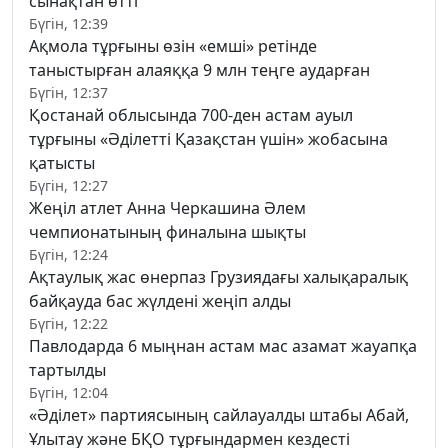
сынақтан өтті
Бүгін, 12:39
Ақмола тұрғыны өзін «емші» ретінде
таныстырған алаяққа 9 млн теңге аударған
Бүгін, 12:37
Қостанай облысында 700-ден астам ауыл
тұрғыны «Әділетті Қазақстан үшін» жобасына
қатысты
Бүгін, 12:27
Жеңіл атлет Анна Черкашина Әлем
чемпионатының финалына шықты
Бүгін, 12:24
Ақтаулық жас өнерпаз Грузиядағы халықаралық
байқауда бас жүлдені жеңіп алды
Бүгін, 12:22
Павлодарда 6 мыңнан астам мас азамат жауапқа
тартылды
Бүгін, 12:04
«Әділет» партиясының сайлауалды штабы Абай,
Ұлытау және БҚО тұрғындармен кездесті