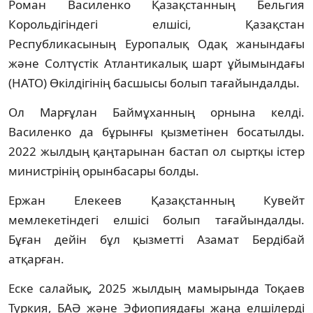
Роман Василенко Қазақстанның Бельгия
Корольдігіндегі елшісі, Қазақстан
Республикасының Еуропалық Одақ жанындағы
және Солтүстік Атлантикалық шарт ұйымындағы
(НАТО) Өкілдігінің басшысы болып тағайындалды.
Ол Марғұлан Баймұханның орнына келді.
Василенко да бұрынғы қызметінен босатылды.
2022 жылдың қаңтарынан бастап ол сыртқы істер
министрінің орынбасары болды.
Ержан Елекеев Қазақстанның Кувейт
мемлекетіндегі елшісі болып тағайындалды.
Бұған дейін бұл қызметті Азамат Бердібай
атқарған.
Еске салайық, 2025 жылдың мамырында Тоқаев
Түркия, БАӘ және Эфиопиядағы жаңа елшілерді