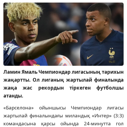
Ламин Ямаль Чемпиондар лигасының тарихын
жаңартты. Ол лиганың жартылай финалында
жаңа жас рекордын тіркеген футболшы
атанды.
«Барселона» ойыншысы Чемпиондар лигасы
жартылай финалындағы миландық «Интер» (3:3)
командасына қарсы ойында 24-минутта гол