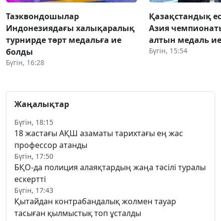
Таэквондошылар
Қазақстандық е
Индонезиядағы халықаралық
Азия чемпионат
турнирде төрт медальға ие
алтын медаль ие
Бүгін, 15:54
болды
Бүгін, 16:28
Жаңалықтар
Бүгін, 18:15
18 жастағы АҚШ азаматы тарихтағы ең жас
профессор атанды
Бүгін, 17:50
БҚО-да полиция алаяқтардың жаңа тәсілі туралы
ескертті
Бүгін, 17:43
Қытайдан контрабандалық жолмен тауар
тасыған қылмыстық топ ұсталды