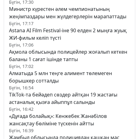
Бүгін, 17:30
Министр күрестен әлем чемпионатының
жеңімпаздары мен жүлдегерлерін марапаттады
Бүгін, 17:17
Astana AI Film Festival-іне 90 елден 2 мыңға жуық
ЖИ-фильм келіп түсті
Бүгін, 17:06
Ақмола облысында полицейлер жоғалып кеткен
баланы 1 сағат ішінде тапты
Бүгін, 17:02
Алматыда 5 млн теңге алимент төлемеген
борышкер сотталды
Бүгін, 16:54
TikTok-та бейәдеп сөздер айтқан 19 жастағы
астаналық қызға айыппұл салынды
Бүгін, 16:42
«Дұғада болайық»: Кенжебек Жанәбілов
жансақтау бөліміне түскенін айтты
Бүгін, 16:39
Жамбыл облысында полициядан қашқан мас