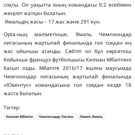
соқты. Ол уақытта оның командасы 0:2 есебімен
жеңіліп жатқан болатын.
Ямальдің жасы – 17 жас және 291 күн.
Opta-ның мәліметінше, Ямаль Чемпиондар
лигасының жартылай финалында гол соққан ең
жас ойыншы атанды. Сөйтіп ол бұл көрсеткіш
бойынша француз футболшысы Килиан Мбаппені
басып озды. Мбаппе 2016/17 жылғы маусымда
Чемпиондар лигасының жартылай финалында
«Ювентус» командасына гол соққан кезде 18
жаста болатын.
Тэгтер:
Килиан Мбаппе
Чемпиондар Лигасы
Ламин Ямаль