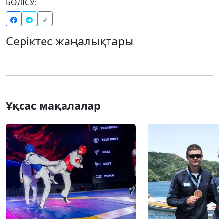
БӨЛІСУ:
Серіктес жаңалықтары
Ұқсас мақалалар