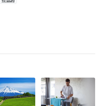
тіс шығу