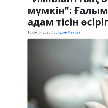
мүмкін": Ғалым
адам тісін өсір
16 сәуір, 2025
/
Ербұлан Қайрат