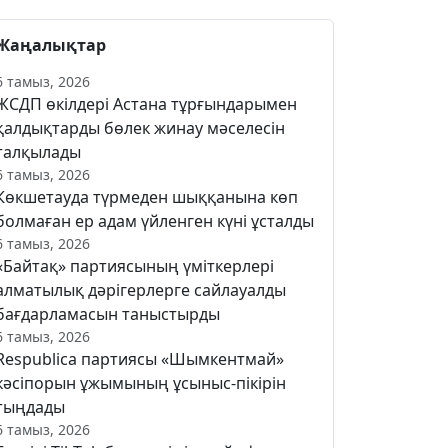
Жаңалықтар
6 тамыз, 2026
ЖСДП өкілдері Астана тұрғындарымен
қалдықтарды бөлек жинау мәселесін
талқылады
6 тамыз, 2026
Көкшетауда түрмеден шыққанына көп
болмаған ер адам үйленген күні ұсталды
6 тамыз, 2026
«Байтақ» партиясының үміткерлері
алматылық дәрігерлерге сайлауалды
бағдарламасын таныстырды
6 тамыз, 2026
Respublica партиясы «Шымкентмай»
кәсіпорын ұжымының ұсыныс-пікірін
тыңдады
6 тамыз, 2026