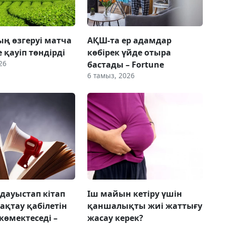
ң өзгеруі матча
АҚШ-та ер адамдар
е қауіп төндірді
көбірек үйде отыра
26
бастады – Fortune
6 тамыз, 2026
 дауыстап кітап
Іш майын кетіру үшін
сақтау қабілетін
қаншалықты жиі жаттығу
көмектеседі –
жасау керек?