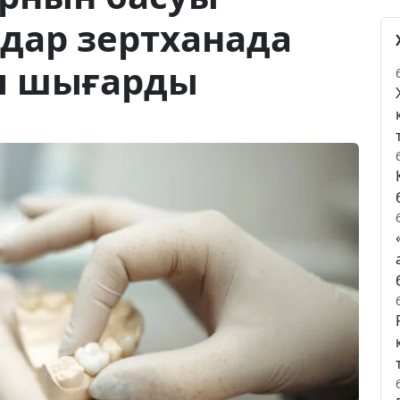
дар зертханада
іп шығарды