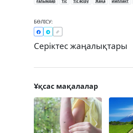
ғалымдар
тіс
тіс өсіру
Жаңа
имплант
БӨЛІСУ:
Серіктес жаңалықтары
Ұқсас мақалалар