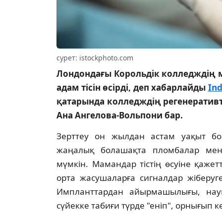
сурет: istockphoto.com
Лондондағы Корольдік колледждің 
адам тісін өсірді, деп хабарлайды
In
қатарында колледждің регенеративт
Ана Ангелова-Вольпони бар.
Зерттеу он жылдан астам уақыт бой
жаңалық болашақта пломбалар мен
мүмкін. Мамандар тістің өсуіне қажет
орта жасушаларға сигналдар жіберуге
Импланттардан айырмашылығы, науқ
сүйекке табиғи түрде "еніп", орнығып к