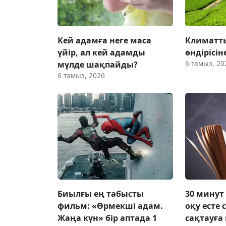
Кей адамға неге маса
Климатты
үйір, ал кей адамды
өндірісін
6 тамыз, 20
мүлде шақпайды?
6 тамыз, 2026
Биылғы ең табысты
30 минут
фильм: «Өрмекші адам.
оқу есте 
Жаңа күн» бір аптада 1
сақтауға 