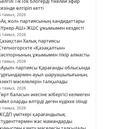
Белгілі TikTok блогерді тікелей эфир
кезінде өлтіріп кетті
6 тамыз, 2026
«Ақ жол» партиясының кандидаттары
«Үркер-АШ» ЖШС ұжымымен кездесті
6 тамыз, 2026
Қазақстан Халық партиясы
Степногорскте «Қазақалтын»
кәсіпорнының ұжымымен пікір алмасты
6 тамыз, 2026
«Ауыл» партиясы Қарағанды облысында
тұрғындармен ауыл шаруашылығының
өзекті мәселелерін талқылады
6 тамыз, 2026
Төрт баласын әкесіне жібергісі келмеген
әйел оларды өлтірді деген күдікке ілінді
6 тамыз, 2026
ЖСДП үміткері қарағандылық
студенттермен жас мамандарды
жұмыспен қамту мәселесін талқылады