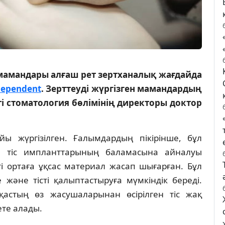
мамандары алғаш рет зертханалық жағдайда
dependent
. Зерттеуді жүргізген мамандардың
і стоматология бөлімінің директоры доктор
ы жүргізілген. Ғалымдардың пікірінше, бұл
 тіс импланттарының баламасына айналуы
ті ортаға ұқсас материал жасап шығарған. Бұл
 және тісті қалыптастыруға мүмкіндік береді.
астың өз жасушаларынан өсірілген тіс жақ
ете алады.