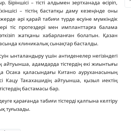
р. Біріншісі – тісті алдымен зертханада өсіріп,
кіншісі – тістің бастапқы даму кезеңінде оны
ерде әрі қарай табиғи түрде өсуіне мүмкіндік
лері тіс протездері мен импланттарға балама
ткізіп жатқаны хабарланған болатын. Қазан
насында клиникалық сынақтар басталды.
өсуін ынталандыру үшін антиденелер негізіндегі
ың айтуынша, адамдарда тістердің екі жиынтығы
айда Осака қаласындағы Китано ауруханасының
ісі Кацу Такахашидің айтуынша, қызыл иектің
істердің бастамасы бар.
деуге қарағанда табиғи тістерді қалпына келтіру
ық туғызады.