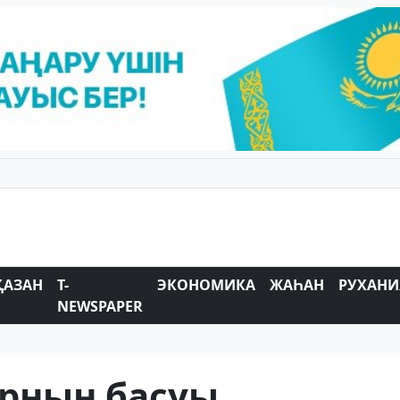
ҚАЗАН
T-
ЭКОНОМИКА
ЖАҺАН
РУХАНИ
NEWSPAPER
рнын басуы