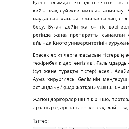
Қазір ғалымдар екі әдісті зерттеп жаты
кейін жақ сүйекке имплантациялау. Е
науқастың жағына орналастырып, сол ж
беру. Бұған дейін жапон тіс дәрігер
ретінде жаңа препаратты сынақтан ө
айында Киото университетінің ауруха
Ересек еріктілерге жасырын тістердің 
тәжірибелік дәрі енгізілді. Ғалымдард
(сүт және тұрақты тістер) өседі. Ал
Ауыз хирургиясы бөлімінің меңгеруш
астында «ұйқыда жатқан» үшінші буын т
Жапон дәрігерлерінің пікірінше, протез
арзанырақ әрі пациентке аз қолайсызд
Тэгтер: