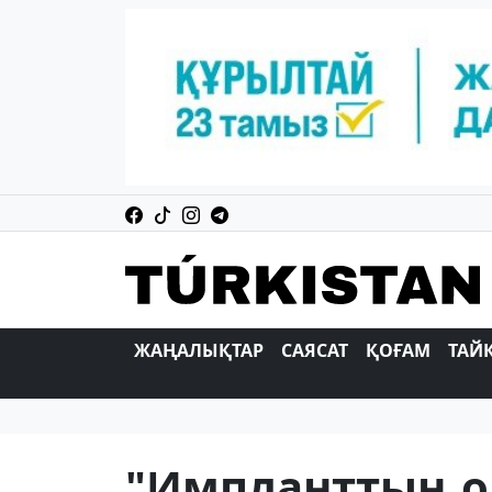
ЖАҢАЛЫҚТАР
САЯСАТ
ҚОҒАМ
ТАЙ
"Импланттың о