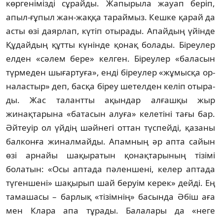
көргенімізді сұрайды. Жапырыла жауап беріп,
апыл-ғұпыл жан-жаққа тараймыз. Кеш­ке қарай да
асты өзі даярлап, күтіп оты­рады. Апайдың үйінде
Құдайдың құтты кү­нінде қонақ болады. Біреулер
елден «сәлем бере» келген. Біреулер «баласын
түрмеден шығартуға», енді біреулер «жұмысқа ор­
наластыр» деп, басқа біреу шетелден келіп оты­ра­
ды. Жас талантты ақындар алғашқы жыр
жинақтарына «батасын алуға» келетіні тағы бар.
Әйтеуір ол үйдің шәйнегі оттан түспейді, қазаны
балконға жиналмайды. Апамның әр апта сайын
өзі арнайы шақыра­тын қонақтарының тізімі
болатын: «Осы аптада пәленшені, келер аптада
түгеншені» шақырып шай беруім керек» дейді. Ең
тамашасы – барлық «тізімнің» басында Әбіш аға
мен Клара апа тұрады. Балалары да «неге