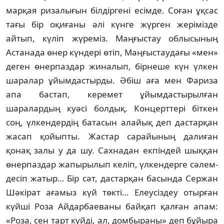
марқая ризалығын білдіргені есімде. Соған ұқсас
тағы бір оқиғаны әлі күнге жүр­ген жерімізде
айтып, күліп жүреміз. Маң­ғыстау облысының
Астанада өнер күндері өтіп, Маңғыстаудағы «мен»
деген өнерпаздар жиналып, бірнеше күн үлкен
шаралар ұйым­дастырды. Әбіш аға мен Фариза
апа бастап, кере­мет ұйымдастырылған
шаралардың куә­сі болдық. Концерттері біткен
соң, үлкен­дердің батасын алайық деп дастарқан
жасап қойыпты. Жастар сарайының далиған
қонақ залы у да шу. Сахнадан екпіндей шыққан
өнер­паздар жапырылып келіп, үлкендерге сә­лем­
десіп жатыр… Бір сәт, дастарқан басын­да Сержан
Шәкірат ағамыз күй төкті… Елеу­сіздеу отырған
күйші Роза Айдарбаеваны бай­қап қалған апам:
«Роза, сен тарт күйді, ал, дом­быраны» деп бұйыра