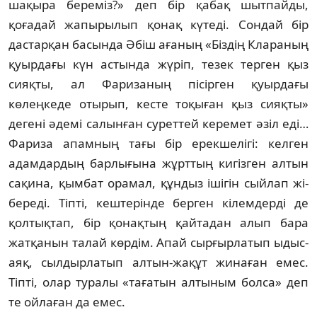
шақыра береміз?» деп бір қабақ шытпайды,
қоғадай жапырылып қонақ күтеді. Сондай бір
дастарқан басында Әбіш ағаның «Біздің Клараның
қуырдағы күн астында жүріп, тезек терген қыз
сияқты, ал Фаризаның пісірген қуырдағы
көлеңкеде отырып, кесте тоқыған қыз сияқты»
дегені әдемі салынған суреттей керемет әзіл еді…
Фариза апамның тағы бір ерекшелігі: келген
адамдардың барлы­ғына жұрттың кигізген алтын
сақина, қымбат орамал, құндыз ішігін сыйлап жі­
бере­ді. Тіпті, кештерінде берген кілемдерді де
қолтықтап, бір қонақтың қайтадан алып бара
жатқанын талай көрдім. Апай сыр­ғыр­латып ыдыс-
аяқ, сылдырлатып алтын-жақұт жи­наған емес.
Тіпті, олар туралы «тағатын ал­тыным болса» деп
те ойлаған да емес.