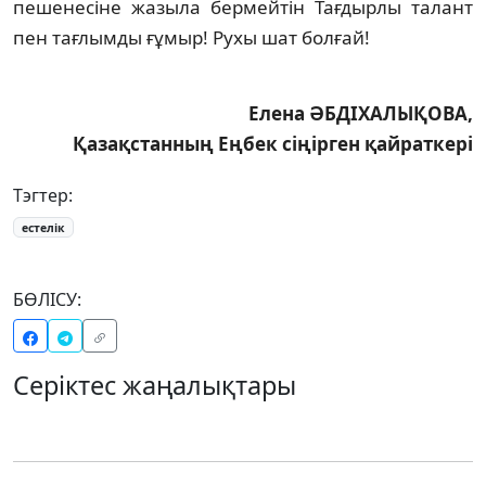
пе­шенесіне жазыла бермейтін Тағдырлы та­лант
пен тағлымды ғұмыр! Рухы шат болғай!
Елена ӘБДІХАЛЫҚОВА,
Қазақстанның Еңбек сіңірген қайраткері
Тэгтер:
естелік
БӨЛІСУ:
Серіктес жаңалықтары