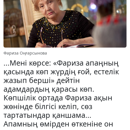
Фариза Оңғарсы­но­ва
...Мені көрсе: «Фариза апаңның
қасында көп жүрдің ғой, естелік
жазып берші» дейтін
адамдардың қарасы көп.
Көпшілік ортада Фариза ақын
жөнінде білгісі келіп, сөз
тартатындар қаншама...
Апамның өмірден өткеніне он