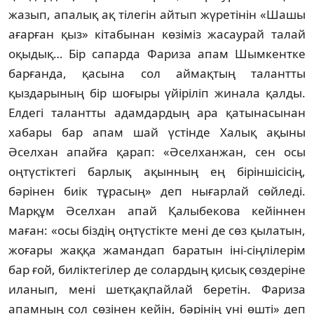
жазып, апалық ақ тілегін айтып жүретінін «Шашы
ағарған қыз» кітабынан көзіміз жасаурай талай
оқы­дық… Бір сапарда Фариза апам Шымкентке
барғанда, қасына сол аймақтың талантты
қыздарының бір шоғыры үйіріліп жинала қал­ды.
Елдегі талантты адамдардың ара қа­ты­насынан
хабары бар апам шай үстінде Ха­лық ақыны
Әселхан апайға қарап: «Әсел­ханжан, сен осы
оңтүстіктегі барлық ақын­ның ең біріншісісің,
бәрінен биік тұрасың» деп нығарлай сөйледі.
Марқұм Әселхан апай Қалыбекова кейіннен
маған: «осы біздің оң­түстікте мені де сөз қылатын,
жоғары жақ­қа жамандап баратын іні-сіңлілерім
бар ғой, биліктегілер де солардың қисық сөздеріне
иланып, мені шетқақпайлай беретін. Фариза
апамның сол сөзінен кейін, бәрінің үні өшті» деп