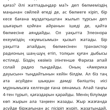
қағаз? Әлі жатпадыңдар ма?» деп бөлмеміздің
маңынан сөйлей өтеді де, ас бөлмеге кіріп, бір
кесе бағана мұздатқыштан жылып тұрсын деп
шығарып қойған айра­нын ішеді де, қайта
бөлмесіне аяңдайды. Ол уақытта Элеонора
екеуміздің «жұмысымыз» қызып жатады. Бір
уақытта апайдың бөл­ме­сінен транзистор
радионың шаң-шұң етіп, толқын қуған дыбысы
естіледі. Біздің көзіміз ілін­генше Фариза апай
солай радио тың­дай­ды. Оның «Америка
дауысын» тыңдайтынын кейін білдім. Ал біз таң
ата асүйден шыққан дәмді бәліштің иісі
мұрнымызға келгенде ғана оянамыз. Апай таңғы
4-тен тұрып, қа­ғаз­дарын қарайды. Менің білуімде
көп жы­рын ала таңмен жазады. Жыр жазғанда
асүй­де біржағынан ас пісіріп жүріп, жаза­тын­дай,