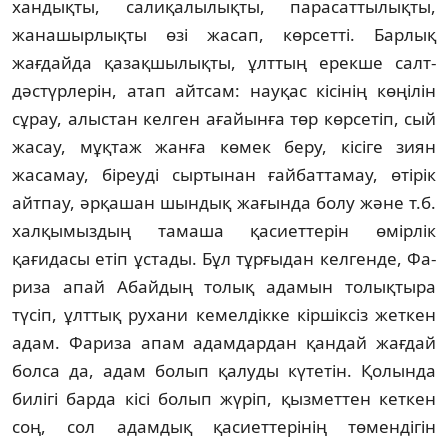
хандықты, салиқалылықты, парасат­ты­лықты,
жанашырлықты өзі жасап, көрсетті. Барлық
жағдайда қазақшылықты, ұлттың ерекше салт-
дәстүрлерін, атап айтсам: нау­қас кісінің көңілін
сұрау, алыстан келген ағайынға төр көрсетіп, сый
жасау, мұқтаж жан­ға көмек беру, кісіге зиян
жасамау, біреуді сыртынан ғайбаттамау, өтірік
айтпау, әрқа­шан шындық жағында болу және т.б.
хал­қымыздың тамаша қасиеттерін өмірлік
қағидасы етіп ұстады. Бұл тұрғыдан келгенде, Фа­
риза апай Абайдың толық адамын толық­тыра
түсіп, ұлттық рухани кемелдікке кір­шік­сіз жеткен
адам. Фариза апам адамдар­дан қандай жағдай
болса да, адам болып қалуды күтетін. Қолында
билігі барда кісі болып жүріп, қызметтен кеткен
соң, сол адамдық қасиеттерінің төмендігін