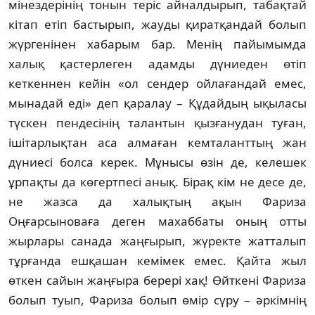
мінездерінің тонын теріс айналдырып, табақтай
кітап етіп бастырып, жауды қират­қандай болып
жүргенінен хабарым бар. Ме­нің пайымымда
халық қастерлеген адамды дү­ниеден өтіп
кеткеннен кейін «ол сендер ой­лағандай емес,
мынадай еді» деп қаралау – Құдайдың ықыласы
түскен пендесінің та­лан­тын қызғанудан туған,
ішітарлықтан аса алма­ған кемталанттың жан
дүниесі болса ке­рек. Мұнысы өзін де, келешек
ұрпақты да кө­герт­песі анық. Бірақ кім не десе де,
не жазса да халықтың ақын Фариза
Оңғарсыноваға деген махаббаты оның отты
жырлары санада жаңғырып, жүректе жатталып
тұрғанда еш­қашан кемімек емес. Қайта жыл
өткен сайын жаңғыра берері хақ! Өйткені Фариза
болып туып, Фариза болып өмір сүру – әркімнің