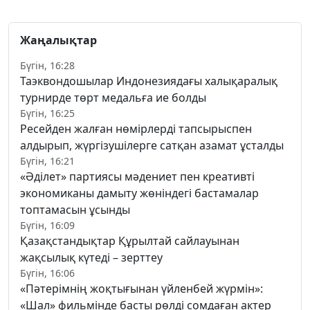
Жаңалықтар
Бүгін, 16:28
Таэквондошылар Индонезиядағы халықаралық
турнирде төрт медальға ие болды
Бүгін, 16:25
Ресейден жалған нөмірлерді тапсырыспен
алдырып, жүргізушілерге сатқан азамат ұсталды
Бүгін, 16:21
«Әділет» партиясы мәдениет пен креативті
экономиканы дамыту жөніндегі бастамалар
топтамасын ұсынды
Бүгін, 16:09
Қазақстандықтар Құрылтай сайлауынан
жақсылық күтеді – зерттеу
Бүгін, 16:06
«Пәтерімнің жоқтығынан үйленбей жүрмін»:
«Шал» фильмінде басты рөлді сомдаған актер