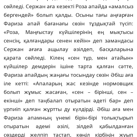
сөйледі. Сержан аға ке­зекті Роза апайда «амалсыз
бергендей» бо­лып қалды. Осыны тағы аңғарған
Фариза апай бағанағы сөзін тұздықтай түсіп:
«Роза, Маң­ғыстау күйшілерінің ең мықтысы
сенсің, қалғандары сенен кейін» деп замандасы
Сержан ағаға ащылау әзілдеп, басқаларына
қарата сөйледі. Кілең «сен тұр, мен атайын»
күйшілер демдерін ішіне тарта қалған сәтте,
Фариза апайдың жаңағы тосындау сөзін Әбіш аға
іле кетті: «Апаларың жас кезінде нор­мовщик
болып жұмыс жасаған, «сен – бірін­ші, сен –
екінші» деп таңбалап отыратын әдеті бар» деп
үрпиіп қалған жұртты ду күлдірді. Әбіш аға мен
Фариза апамның үнемі бірін-бірі толықтырып
отыратын әдемі әзілі, зілдей қабылданған
сөздерді желпіп тастап, көңіл кірбіңін жуып