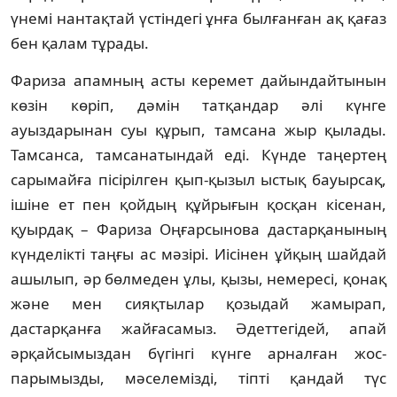
үнемі нантақтай үстіндегі ұнға был­ғанған ақ қағаз
бен қалам тұрады.
Фариза апамның асты керемет дайын­дайтынын
көзін көріп, дәмін тат­қандар әлі күнге
ауыздарынан суы құрып, там­сана жыр қылады.
Тамсанса, тамсанатын­дай еді. Күнде таңертең
сарымайға пісірілген қып-қызыл ыстық бауырсақ,
ішіне ет пен қой­дың құйрығын қосқан кісенан,
қуырдақ – Фариза Оңғарсынова дастарқанының
күн­делікті таңғы ас мәзірі. Иісінен ұйқың шай­дай
ашылып, әр бөлмеден ұлы, қызы, немере­сі, қонақ
және мен сияқтылар қозыдай жа­мырап,
дастарқанға жайғасамыз. Әдеттегідей, апай
әрқайсымыздан бүгінгі күнге арналған жос­
парымызды, мәселемізді, тіпті қандай түс