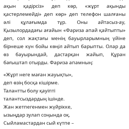
ақын қадірсіз» деп көр, «жұрт ақын­ды
қастерлемейді» деп көр» деп телефон шал­ғаны
әлі құлағымда тұр. Оны айтасыз-ау,
Қызылордадағы ағайын «Фариза апай қай­тыпты»
деп, сол жақтағы менің бауырларым­ның үйіне
бірнеше күн бойы көңіл айтып барыпты. Олар да
өз бауырындай, дастарқан жайып, Құран
бағыштап отырды. Фариза апамның:
«Жұрт неге маған жауықты»,
деп өзің босқа кішірме.
Талантты болу қауіпті
талантсыздардың ішінде.
Жан жетпегенмен жүйрікке,
ызыңдар зулап соңында оқ.
Сыйламастардан сый күтпе –