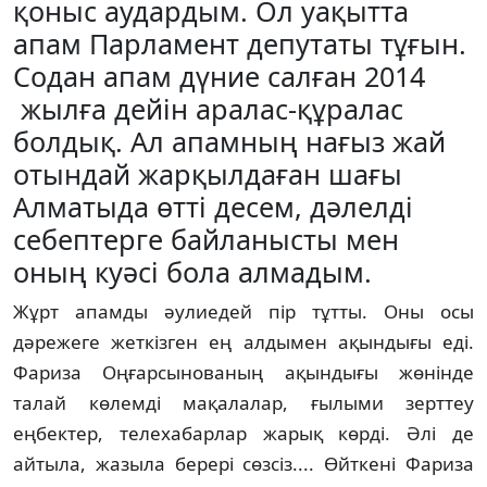
қоныс аудар­д­ым. Ол уақытта
апам Парламент депутаты тұғын.
Со­дан апам дүние салған 2014
жылға дейін аралас-құра­лас
болдық. Ал апамның нағыз жай
отындай жар­қылдаған шағы
Алматыда өтті десем, дәлелді
себептерге бай­ланысты мен
оның куәсі бола алмадым.
Жұрт апамды әулиедей пір тұтты. Оны осы
дәрежеге жеткізген ең ал­­­­­ды­мен ақындығы еді.
Фариза Оңғарсы­но­ваның ақындығы жөнінде
талай көлемді мақалалар, ғылыми зерттеу
еңбектер, теле­ха­барлар жарық көрді. Әлі де
айтыла, жазы­ла берері сөзсіз.... Өйткені Фариза