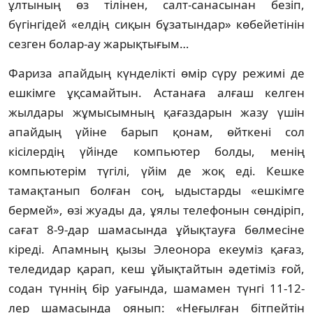
ұлтының өз тілінен, салт-санасы­нан безіп,
бүгінгідей «елдің сиқын бұзатын­дар» көбейетінін
сезген болар-ау жарық­ты­ғым…
Фариза апайдың күнделікті өмір сүру ре­жимі де
ешкімге ұқсамайтын. Астанаға ал­ғаш келген
жылдары жұмысымның қағаз­дарын жазу үшін
апайдың үйіне барып қонам, өйт­кені сол
кісілердің үйінде компьютер бол­ды, менің
компьютерім түгілі, үйім де жоқ еді. Кешке
тамақтанып болған соң, ыдыс­тарды «ешкімге
бермей», өзі жуады да, ұялы телефонын сөндіріп,
сағат 8-9-дар шамасында ұйықтауға бөлмесіне
кіреді. Апам­ның қызы Элеонора екеуміз қағаз,
теле­дидар қарап, кеш ұйықтайтын әдетіміз ғой,
содан түннің бір уағында, шамамен түнгі 11-12-
лер шамасында оянып: «Неғылған бітпейтін