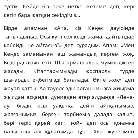
түстік. Кейде біз өркениетке же­те­міз деп, кері
кетіп бара жатқан секіл­діміз…
Бірде апамнан «Апа, сіз Кеңес дәуірінде
танылдыңыз. Осы күні сол кезді жа­ман­дайтындар
көбейді, не айтасыз?» деп сұрадым. Апам: «Мен
Кеңес заманынан еш жамандық көргем жоқ.
Біздерді ақын етті. Шығармашылық мүмкіндіктер
жасады. Кітаптарымызды жоспарлы түрде
шығарды, еңбегімізді бағалады. Өкпе жоқ» деп
жауап қатты. Ал тәуелсіздік алғанымызға жиырма
жылдан асқанда, дүниеден өтер алдында «Лена-
ау, біздің осы уақытқа дейін айтқаны­мыз,
жазғанымыз, берген тәрбиеміз далада қалып,
бәрі теріс қарай кетті ғой» деп осы қоғамға
налығаны әлі құлағымда тұр... Ұлы жүре­гімен