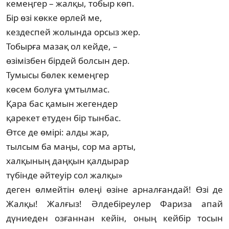
кемеңгер – жалқы, тобыр көп.
Бір өзі көкке өрлей ме,
кездеспей жолында орсыз жер.
Тобырға мазақ ол кейде, –
өзімізбен бірдей болсын дер.
Тумысы бөлек кемеңгер
көсем болуға ұмтылмас.
Қара бас қамын жегендер
қарекет етуден бір тынбас.
Өтсе де өмірі: алды жар,
тылсым ба маңы, сор ма арты,
халқының даңқын қалдырар
түбінде әйтеуір сол жалқы»
деген өлмейтін өлеңі өзіне арналғандай! Өзі де
Жалқы! Жалғыз! Әлдебіреулер Фариза апай
дүниеден озғаннан кейін, оның кейбір тосын