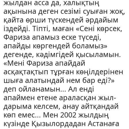
жылдан асса да, халықтың
ақынына деген сезімі суыған жоқ,
қайта өрши түскендей әрдайым
іздейді. Тіпті, маған «Сені көрсек,
Фариза апамыз еске түседі,
апайды көргендей боламыз»
дегенде, кәдімгідей қысыламын.
«Мені Фариза апайдай
асқақтақтып тұр­ған көңілдерінен
шыға алатындай нем бар еді?»
деп ой­ланамын... Ал енді
апаймен етене араласқан жыл­
дарыма келсем, анау айтқандай
көп емес... Мен 2002 жылдың
күзінде Қызылордадан Астанаға