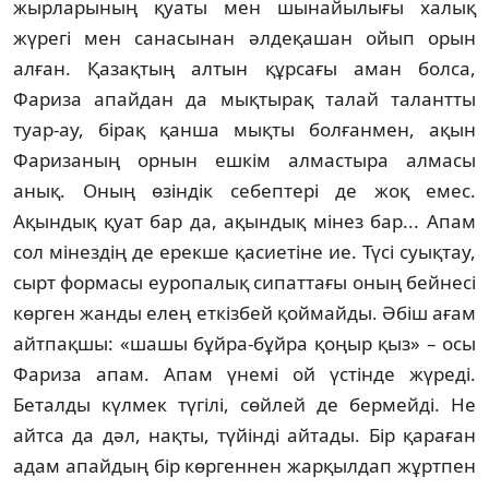
жырлары­ның қуаты мен шынайылығы халық
жүрегі мен санасынан әлдеқашан ойып орын
алған. Қазақ­тың алтын құрсағы аман болса,
Фариза апай­дан да мықтырақ талай талантты
туар-ау, бірақ қанша мықты болғанмен, ақын
Фаризаның орнын ешкім алмастыра алмасы
анық. Оның өзіндік себептері де жоқ емес.
Ақындық қуат бар да, ақындық мінез бар... Апам
сол мінездің де ерекше қасиетіне ие. Түсі суықтау,
сырт формасы еуропалық си­паттағы оның бейнесі
көрген жанды елең еткізбей қоймайды. Әбіш ағам
айтпақшы: «шашы бұйра-бұйра қоңыр қыз» – осы
Фариза апам. Апам үнемі ой үстінде жүреді.
Беталды күл­мек түгілі, сөйлей де бермейді. Не
айтса да дәл, нақты, түйінді айтады. Бір қараған
адам апайдың бір көргеннен жарқылдап жұрт­пен