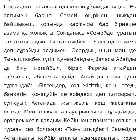
Президент орта­лығында кешін ұйымдастырды. Өз
аяғымен барып Семей өңірінен шыққан
байшыкеш, қолында қаржысы бар бірнеше
азаматқа жо­лықты. Сондағысы «Семейде тұратын
та­лант­ты ақын Тыныштықбекті білесіңдер ме?»
деп сұрайды алдымен. Олардың шын мәнінде
Тыныштықбек түгілі Құнанбайдың баласы Абайды
да білуі неғайбыл, бірақ Фари­за апайдан
тайсалып, «білеміз» дейді. Апай да соны күтіп
тұрғандай: «Білсеңдер, сол жігіттің кеші өтеді,
банкетін, қонақүйін кө­те­ріңдер» деп тапсырып,
сұп-суық Астана­да жып-жылы кеш жасағаны
есімде. Мен сол күні сәл ауырыңқырап тұрдым да,
ертерек кетіп қалдым. Кейіннен апаммен сол кеш
тура­лы сөз болғанда: «Тыныштықбекті Се­мей­дің
Астанадағы кейбір атақты адамдары­ның көзге