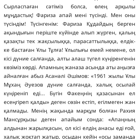
Сырласпаған сәті­міз болса, өлең арқылы
мұңдастық! Фариза апай мені түсінді. Мен оны
түсіндім! Түсін­генім: Фариза Құдайдың берген
ақындығын періште күйінде алып жүрген, қалың
қазақ­ты тек жақсылыққа, парасаттылыққа, елдік­
ке бастаған Ұлы Тұлға! Ұлылығы емей неме­не, ол
кісі дүние салғанда, алты алаш түгел күңіренгенін
көзіміз көрді. Апамның жаназа асында аты аңызға
айналған абыз Асанәлі Әшімов: «1961 жылы Ұлы
Мұхаң Әуезов дү­ние салғанда, халық осылай
күңіреніп еді... Бүгін Факеңнің қазасынан ел
есеңгіреп қалды» деген сөзін естіп, егілмеген жан
қал­мады. Менің жақында марқұм болған Рахия
Мансұрқызы деген апайым сонда: «Апаңның
алдынан жарылқасын, ол кісі елдің анасы еді ғой,
халық жоқтап жатыр, осыдан кейін «осы заманда