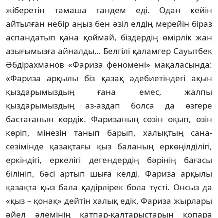
жіберетін тамаша тандем еді. Одан кейін
айтылған не­бір аңыз бен әзіл елдің мерейін біраз
аспан­датып қана қоймай, біздердің өмірлік жан
азығымызға айналды… Белгілі қаламгер Сауытбек
Әбдірахманов «Фариза феномені» мақаласында:
«Фариза арқылы біз қазақ әдебиетіндегі ақын
қыздарымыздың ғана емес, жалпы
қыздарымыздың аз-аздап болса да өзгере
бастағанын көрдік. Фаризаның сөзін оқып, өзін
көріп, мінезін танып барып, халықтың сана-
сезімінде қазақтағы қыз баланың еркөңілділігі,
еркіндігі, еркелігі дегендердің бәрінің бағасы
білініп, бәсі артып шыға келді. Фариза арқылы
қазақта қыз бала қадірлірек бола түсті. Онсыз да
«қыз – қонақ» дейтін халық едік, Фариза жыр­лары
әйел әлемінің қатпар-қалтарыс­тарын қопара