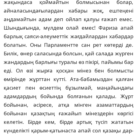
жақындаса қоймайтын болмы­сы­нан болар,
айналасындағылардан хабары жоқ, ештеңені
аңдамайтын адам деп ойлап қалуы ғажап емес.
Шындығында, мүлдем олай емес! Фариза апай
барлық саяси-әлеу­меттік жағдайлардан хабардар
болатын. Оны Парламентте сан рет көтерді де.
Билік, өнер саласында болсын, қай салада жүрген
жан­дардың барлығы туралы өз пікірі, пайы­мы бар
еді. Ол өзі жырға қосқан мінез бен бол­мысты
өмірінде жұрттан күтті. Ата-баба­мыздан қалған
қасиет пен өсиеттің бұзыл­май, маңайындағы
адамдардың бойында бол­ғанын қалады. Жұрт
бойынан, әсіресе, атқа мінген азаматтардың
бойынан қазақ­тың ғажайып мінездерін көргісі
келетін. Бірде кем, бірде артық түсіп жататын
күнде­лік­ті қарым-қатынаста апай сол қазақы дар­