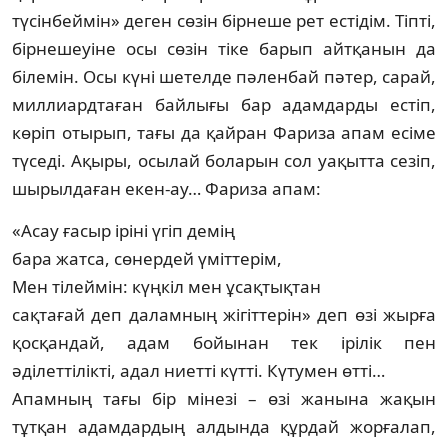
түсінбеймін» деген сө­зін бірнеше рет естідім. Тіпті,
бірнешеуіне осы сөзін тіке барып айтқанын да
білемін. Осы күні шетелде пәленбай пәтер, сарай,
мил­лиардтаған байлығы бар адамдарды естіп,
көріп отырып, тағы да қайран Фариза апам есіме
түседі. Ақыры, осылай боларын сол уақытта сезіп,
шырылдаған екен-ау… Фари­за апам:
«Асау ғасыр іріні үгіп демің
бара жатса, сөнердей үміттерім,
Мен тілеймін: күңкіл мен ұсақтықтан
сақтағай деп даламның жігіттерін» деп өзі жырға
қосқандай, адам бойынан тек ірілік пен
әділеттілікті, адал ниетті күтті. Күту­мен өтті…
Апамның тағы бір мінезі – өзі жанына жа­қын
тұтқан адамдардың алдында құрдай жорғалап,