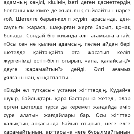
адамның көңілі, кішінің ізеті деген қасиеттердің
болғаны кім-кімге де жылылық сыйлайтын нәрсе
ғой. Шетелге барып-келіп жүріп, арасында, ден­
сау­лығы жараса, шақырған жерге барып, қонақ
болады. Сондай бір жиында әлгі аға­мызға апай:
«Осы сен не қылған адамсың, пәлен айдан бері
шетелде қайта-қайта ота жа­сатып келіп
жүргенімді естіп-біліп оты­рып, «апа, қалайсың?»
деуге жарамайтын?» дейді. Әлгі ағамыз
ұялғанынан, үн қатпапты…
«Біздің ел тұтқасын ұстаған жігіттердің, Құ­дайға
шүкір, байлықтары қара бастарына же­теді, олар
ертең шетелде тұрса да керемет жағдайда өмір
сүре алатын жағдайлары бар. Осы жігіттер
халықтың арқасында байып отырып, неге елге
қарамайтынын, арттарына неге бұрылмайтынын