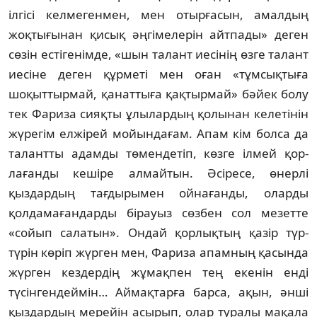
ілгісі келмегенмен, мен отырғасын, амалдың
жоқтығынан қисық әңгімелерін айтпады» деген
сөзін естігенімде, «шын та­лант иесінің өзге талант
иесіне деген құрметі мен оған «тұмсықтыға
шоқыттырмай, қанат­тыға қақтырмай» бәйек болу
тек Фариза сияқ­ты ұлылардың қолынан келетінін
жүре­гім елжірей мойындағам. Апам кім болса да
талантты адамды төмендетіп, көзге ілмей қор­
лағанды кешіре алмайтын. Әсіресе, өнер­лі
қыздардың тағдырымен ойнағанды, олар­ды
қолдамағандарды бірауыз сөзбен сол ме­зетте
«сойып салатын». Ондай қорлықтың қа­зір түр-
түрін көріп жүрген мен, Фариза апам­ның қасында
жүрген кездердің жұмақ­пен тең екенін енді
түсінгендеймін… Аймақ­тарға барса, ақын, әнші
қыздардың мерейін асырып, олар туралы мақала