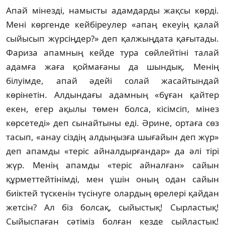
Апай мінезді, намысты адамдарды жақ­сы көрді.
Мені көргенде кейбіреулер «апаң екеуің қалай
сыйысып жүрсіңдер?» деп қал­жыңдата қағытады.
Фариза апамның кейде тура сөйлейтіні талай
адамға жаға қойма­ғаны да шындық. Менің
білуімде, апай әдейі солай жасайтындай
көрінетін. Алдындағы адамның «бұған қайтер
екен, егер ақылы төмен болса, кісімсіп, мінез
көрсетеді» деп сы­найтыны еді. Әрине, ортаға сөз
тасып, «анау сіздің алдыңызға шығайын деп жүр»
деп апамды «теріс айналдырғандар» да әлі тірі
жүр. Менің апамды «теріс айналған» сайын
құрметтейтінімді, мен үшін оның одан сайын
биіктей түскенін түсінуге олар­дың өрелері қайдан
жетсін? Ал біз болсақ, сыйыстық! Сырластық!
Сыйыспаған сәтіміз бол­ған кезде сыйластық!