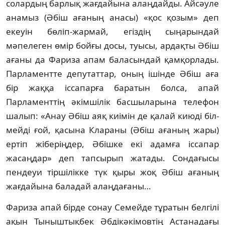
солардың барлық жағдайына алаң­дайды. Айсәуле
анамыз (Әбіш ағаның анасы) «қос қозым» деп
екеуін бөліп-жармай, егіздің сыңарындай
мәпелеген өмір бойғы досы, туысы, ардақты Әбіш
ағаны да Фариза апам баласындай қамқорлады.
Парламентте депутаттар, оның ішінде Әбіш аға
бір жаққа іс­сапарға баратын болса, апай
Парламенттің әкімшілік басшыларына телефон
шалып: «Анау Әбіш аяқ киімін де қалай киюді біл­
мей­ді ғой, қасына Клараны (Әбіш ағаның жары)
ертіп жіберіңдер, Әбішке екі адамға іс­сапар
жасаңдар» деп тапсырып жатады. Сон­дағысы
пендеуи тіршілікке түк қыры жоқ Әбіш ағаның
жағдайына баладай алаң­дағаны…
Фариза апай бірде сонау Семейде тұра­тын белгілі
ақын Тыныштықбек Әб­ді­кәкімовтің Астанадағы