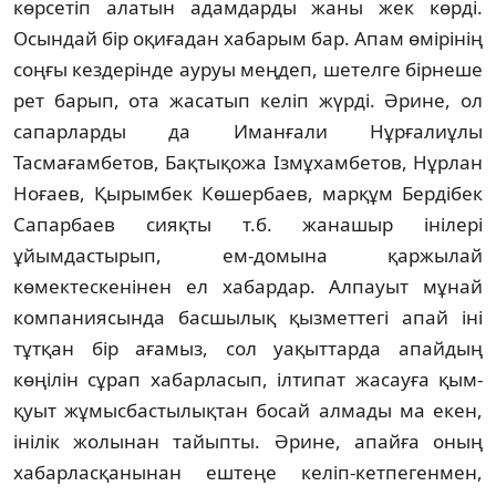
көрсетіп алатын адамдарды жаны жек көрді.
Осындай бір оқиғадан хабарым бар. Апам өмірінің
соңғы кездерінде ауруы меңдеп, шетелге бірнеше
рет барып, ота жасатып келіп жүрді. Әрине, ол
сапарларды да Иманғали Нұрғалиұлы
Тасмағамбетов, Бақтықожа Ізмұхамбетов, Нұрлан
Ноғаев, Қырымбек Көшербаев, мар­құм Бердібек
Сапарбаев сияқты т.б. жанашыр інілері
ұйымдастырып, ем-домына қаржылай
көмектескенінен ел хабардар. Алпауыт мұ­най
компаниясында басшылық қызметтегі апай іні
тұтқан бір ағамыз, сол уақыттарда апайдың
көңілін сұрап хабарласып, ілтипат жасауға қым-
қуыт жұмысбастылықтан бо­сай алмады ма екен,
інілік жолынан тайып­ты. Әрине, апайға оның
хабарласқа­ны­нан ештеңе келіп-кетпегенмен,