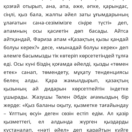
қозғай отырып, ана, апа, әже, әпке, қарындас,
сіңлі, қыз бала, жалпы әйел заты ұғымдарының
ұлағатын сана-сезімі­мізге сіңіре түсті» деп,
апамның осы қасиетін дөп басады. Айтса
айтқандай, Фариза апам «Қазақтың қызы қандай
болуы керек?» десе, «мы­надай болуы керек» деп
әлемге басымыз­ды тік көтеріп көрсететіндей тұлға
еді. Осы күні біздің қоғамда әйелді, қызды «төмен
етек» санап, төмендету, мұқату тенденциясы
белең алды. Қара жамылдырып, қазақтың
қызының ай дидарын көрсетпейтін індетке
ұшырады. Жазушы Төлен Әбдік ағамыздың бір
жерде: «Қыз баланы оқыту, қызметке тағайындау
– Ұлттың өсуі» деген сөзін естіп едім. Ал қазір
қызметтегі, ел алдында жүрген қыздарды
күстаналап, «нәті әйел» деп қарай­тын күйге