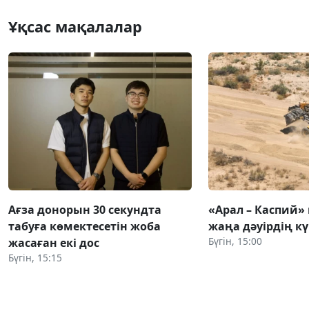
Ұқсас мақалалар
Ағза донорын 30 секундта
«Арал – Каспий» 
табуға көмектесетін жоба
жаңа дәуірдің 
Бүгін, 15:00
жасаған екі дос
Бүгін, 15:15