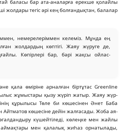
нтай ба­ласы бар ата-аналарға ерекше қолайлы
і жол­дары тегіс әрі кең болғандықтан, балалар
мен, не­мере­леріммен келеміз. Мұнда ең
лған жолдардың көптігі. Жаяу жүруге де,
ғайлы. Көпірлері бар, бәрі жақсы ой­лас­
әне қа­ла өміріне арналған біртұтас Greenline
ылыс жұ­мыстары қызу жүріп жатыр. Жаяу жүр­
інің құрылысы Төле би көшесінен Әнет Баба
н Айтматов көшесіне дейін жалғасады. Жоба ая­
өгал­дандыру күшейтіледі, көлеңке мен жайлы
 аймақ­тары мен қалалық жиһаз орнатылады,