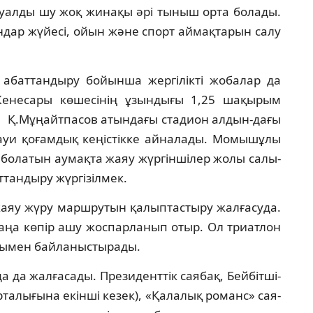
визуалды шу жоқ жинақы әрі тыныш орта болады.
ндар жүйе­сі, ойын және спорт аймақтарын салу
бат­тандыру бойынша жергілікті жобалар да
ене­сары көшесінің ұзындығы 1,25 шақырым
 Қ.Мұңайтпасов атындағы стадион алдын-дағы
уи қо­ғам­дық кеңістікке айналады. Момышұлы
о­ла­тын аумақта жаяу жүргіншілер жолы са­лы­
­тандыру жүргізілмек.
 жаяу жүру маршрутын қалыптастыру жал­ғасуда.
ңа көпір ашу жоспарланып отыр. Ол триат­лон
ағымен байланыстырады.
да жалғасады. Президенттік саябақ, Бейбіт­ші­
р­талығына екінші кезек), «Қалалық романс» сая­