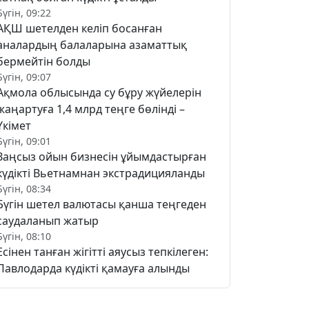
Бүгін, 09:22
АҚШ шетелден келіп босанған
аналардың балаларына азаматтық
бермейтін болды
Бүгін, 09:07
Ақмола облысында су бұру жүйелерін
жаңартуға 1,4 млрд теңге бөлінді –
Үкімет
Бүгін, 09:01
Заңсыз ойын бизнесін ұйымдастырған
күдікті Вьетнамнан экстрадицияланды
Бүгін, 08:34
Бүгін шетел валютасы қанша теңгеден
саудаланып жатыр
Бүгін, 08:10
Есінен танған жігітті аяусыз тепкілеген:
Павлодарда күдікті қамауға алынды