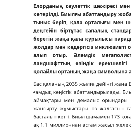
Елорданың сәулеттік шежіресі мен
көтерілді. Биылғы абаттандыру жоб
тыныс беріп, қала орталығы мен 
деңгейін біртұтас сапалық станда
беретін жаңа қала құрылысы парад
жолдар мен кедергісіз инклюзивті 
алып отыр. Әлемдік мегаполист
ландшафттың өзіндік ерекшеліг
қолайлы ортаның жаңа символына 
Бас қаланың 2035 жылға дейінгі жаңа 
ғамдық кеңістік абаттандырылады. Би
аймақтары мен демалыс орындары а
жаңғырту жұмыстары өз жалғасын та
басталып кетті. Биыл шамамен 173 қоғ
ақ 1,1 миллионнан астам жасыл желек (