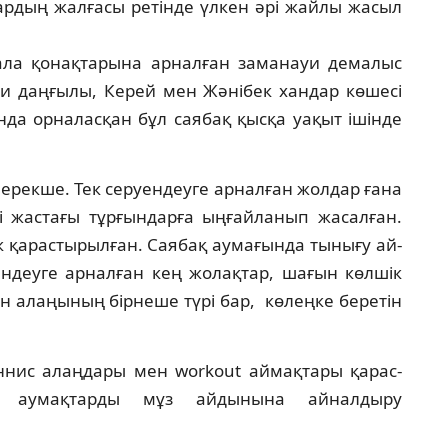
вардың жалғасы ретінде үлкен әрі жайлы жасыл
ла қонақ­та­рына арналған заманауи демалыс
и даңғылы, Керей мен Жәнібек хандар көшесі
да орна­лас­қан бұл саябақ қысқа уақыт ішінде
рек­ше. Тек серуендеуге арналған жолдар ға­на
 жас­тағы тұрғындарға ыңғайланып жасалған.
к қарас­тырылған. Саябақ аумағында тынығу ай­
н­деуге арналған кең жолақтар, шағын көлшік
н алаңының бірнеше түрі бар, көлеңке беретін
н­нис алаңдары мен workout аймақтары қарас­
ір аумақтарды мұз айдынына айналдыру