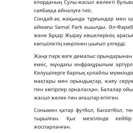
елор­даның Сулы-жасыл же­лекті буль
саябаққа айналуға тиіс.
Сондай-ақ жақында тұрғындар мен қа
аймағы Samal Park ашылды. Әл-Фараб
және Бұ­қар Жырау көшелерінің арасын
көп­ші­лік­тің көңілінен шығып үлгерді.
Жаңа парк өзге демалыс орындарынан е
емес, мұндағы инфрақұрылым әртүрлі
Келу­шілерге барлық қолайлы мүмкінді
мақтары мен орындықтар, жаяу серуе
пен көпірлер орналасқан. Балалар ойы
жасыл желек пен ағаштар егілген.
Сонымен қатар футбол, баскетбол, те
тырылған. Қыс мезгілінде кейб
жоспарланған.