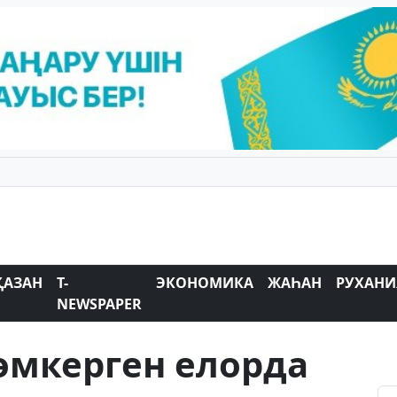
ҚАЗАН
T-
ЭКОНОМИКА
ЖАҺАН
РУХАНИ
NEWSPAPER
өмкерген елорда