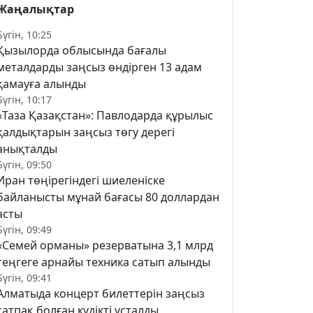
Жаңалықтар
Бүгін, 10:25
Қызылорда облысында бағалы
металдарды заңсыз өндірген 13 адам
қамауға алынды
Бүгін, 10:17
«Таза Қазақстан»: Павлодарда құрылыс
қалдықтарын заңсыз төгу дерегі
анықталды
Бүгін, 09:50
Иран төңірегіндегі шиеленіске
байланысты мұнай бағасы 80 доллардан
асты
Бүгін, 09:49
«Семей орманы» резерватына 3,1 млрд
теңгеге арнайы техника сатып алынды
Бүгін, 09:41
Алматыда концерт билеттерін заңсыз
сатпақ болған күдікті ұсталды