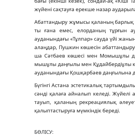
бағы (екінші кезек), сондай-ақ «Кіші Т
жүйені сақтауға ерекше назар ауда­ры­л
Абаттандыру жұмысы қаланың барлық ау
ты ғана емес, елорданың тұрғын ау
ауданындағы «Тұлпар» сауда үйі жаны
алаң­дар, Пушкин көшесін абаттандыр
ша Сәтбаев көшесі мен Момышұлы да
мыш­ұлы даңғылы мен Құдайбердіұлы к
ауданындағы Қошқарбаев даңғылына да
Бүгінгі Астана эстетикалық тартым­ды­
сәнді қалаға айналып келеді. Жүйелі
тауып, қаланың рекреациялық әлеует
қалыптастыруға мүм­кіндік береді.
БӨЛІСУ: