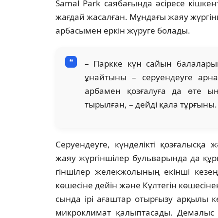
Samal Park саябағында әсіресе кішке
жағ­дай жасалған. Мұндағы жаяу жүргінш
ар­басымен еркін жүруге болады.
– Паркке күн сайын балаларым
ұнайтыны – серуен­деуге арна
арбамен қозғалуға да өте ың­
тырылған, – дейді қала тұрғыны.
Серуендеуге, күнделікті қозғалысқа ж
жаяу жүргіншілер бульварында да құр
гіншілер желекжолының екінші кезең
көшесіне дейін және Күлтегін көшесіне
сында ірі ағаштар отырғызу арқылы к
мик­роклимат қалыптасады. Демалыс