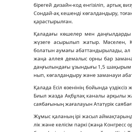
біре­гей дизайн-код енгізіліп, артық 
Сон­дай-ақ кешенді көгалдандыру, тоға
қарас­тырылған.
Қаладағы көшелер мен даңғылдарды а
жүзеге асырылып жатыр. Мәселен, К
болатын аумағы абаттандырылады, ал
жаңа аллея демалыс орны бар замана
даң­ғылындағы ұзындығы 1,5 шақырым б
нып, көгалдандыру және заманауи абат
Қалада Есіл өзенінің бойында үздіксіз
Биыл жазда Ақбұлақ каналы арқылы жа
саябағының жағалауын Ататүрік саяб
Жұмыс қаланың ірі жасыл аймақтарында 
лік және келісім паркі (жаңа Конгресс о