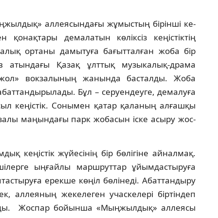
ң­жыл­дық» аллеясындағы жұмыстың бірінші ке­
қо­нақ­тары демалатын кө­лік­сіз кеңістіктің
лық ортаны дамытуға бағыт­тал­ған жоба бір
ев атындағы Қазақ ұлттық музыкалық-дра­ма
жол» вокзалының жанында басталды. Жоба
бат­тан­дырылады. Бұл – серуендеуге, демалуға
сыл кеңіс­тік. Сонымен қатар қаланың алғашқы
кзалы маңындағы парк жобасын іске асыру жос­
ық кеңістік жүйесінің бір бөлігіне айнал­мақ.
ші­лерге ыңғайлы маршруттар ұйымдастыруға
ас­тыру­ға ерекше көңіл бөлінеді. Абаттандыру
ек, ал­леяның жекелеген учаскелері біртіндеп
налады. Жос­пар бойынша «Мыңжылдық» аллеясы