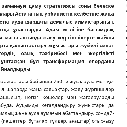
 заманауи даму стратегиясы соны белеске
алары Астананың урбанистік келбетіне жаңа
шеткі аудандардағы демалыс аймақтарының
ртқа ұластырды. Адам игілігіне басымдық
игмасы аясында жаяу жүргіншілерге жайлы
орта қалыптастыру жұмыстары жүйелі сипат
ердің озық тәжірибесі мен жергілікті
і ұштасқан бұл трансформация елорданы
айналдырды.
Бас жоспары бойынша 750-ге жуық аула мен қо­
ыл шаһарда жаңа саябақтар, жаяу жүргіншілер
шылып, негізгі көшелер мен жағалауларды
буда. Ауқымды кө­галдандыру жұмыстары да
амдық және аула аумағын абаттандыру, сондай-
көшеттер, бұ­талар, гүлдер, ағаштар) отырғызу