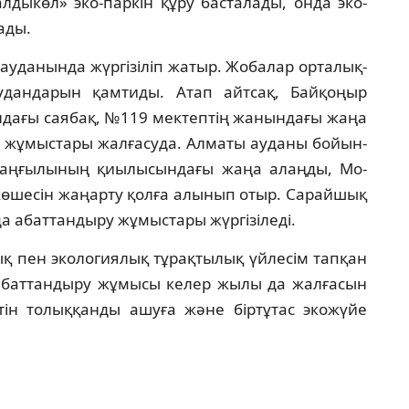
ал­дыкөл» эко-паркін құру басталады, онда эко­
ады.
­данында жүргізіліп жатыр. Жобалар орта­лық­
дан­дарын қамтиды. Атап айтсақ, Байқоңыр
ндағы саябақ, №119 мектептің жанындағы жаңа
у жұ­мыстары жалғасуда. Алматы ауданы бойын­
ңғы­лы­ның қиылысындағы жаңа алаңды, Мо­
ө­ше­сін жаңарту қолға алынып отыр. Сарайшық
 абаттандыру жұмыстары жүргізіледі.
лық пен экологиялық тұрақтылық үйлесім тапқан
 абаттандыру жұмысы келер жылы да жалға­сын
ін толыққанды ашуға және біртұтас экожүйе