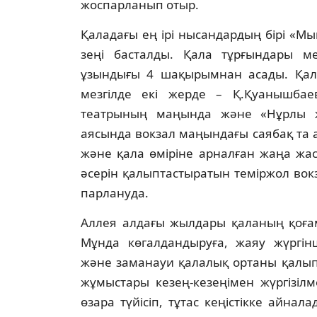
жос­пар­ла­нып отыр.
Қаладағы ең ірі нысандардың бірі «Мы
зеңі басталды. Қала тұрғындары мен 
ұзындығы 4 шақырымнан аса­ды. Қала
мезгілде екі жерде – Қ.Қуа­ныш­ба
театрының маңында және «Нұрлы 
аясында вокзал маңындағы саябақ та а
жә­не қала өміріне арналған жаңа жа
әсе­рін қалыптастыратын теміржол во
пар­лануда.
Аллея алдағы жылдары қаланың қоғам­д
Мұнда көгалдандыруға, жаяу жүргін­
және заманауи қалалық ортаны қалып­т
жұ­мыстары кезең-кезеңімен жүргізілм
өзара түйісіп, тұтас кеңістікке ай