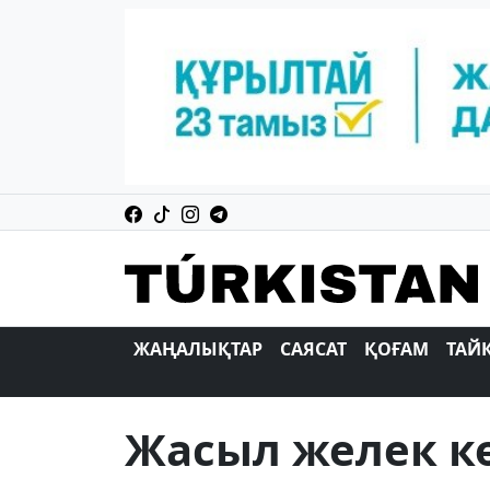
ЖАҢАЛЫҚТАР
САЯСАТ
ҚОҒАМ
ТАЙ
Жасыл желек к