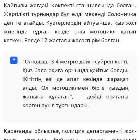
Қайғылы жағдай Көкпекті станциясында болған.
Жергілікті тұрғындар бұл елді мекенді Солоничка
деп те атайды. Куәгерлердің айтуынша, қыз жол
жиегінде тұрған кезде оны мотоцикл қағып
кеткен. Рөлде 17 жастағы жасөспірім болған.
"Ол қызды 3-4 метрге дейін сүйреп кетті.
Қыз бала оқиға орнында қайтыс болды.
Жігіттің өзі де апат кезінде жарақат
алды. Ол мотоциклмен бірге қыздың
жанына құлаған", – дейді оқиғаны
көрген ауыл тұрғындары.
Қарағанды облыстық полиция департаменті жол-
көлік оқиғасы бойынша тергеу жүргізіліп