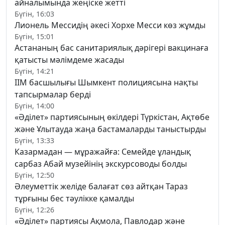
айналымында жеңіске жетті
Бүгін, 16:03
Лионель Мессидің әкесі Хорхе Месси көз жұмды
Бүгін, 15:01
Астананың бас санитариялық дәрігері вакцинаға
қатысты мәлімдеме жасады
Бүгін, 14:21
ІІМ басшылығы Шымкент полициясына нақты
тапсырмалар берді
Бүгін, 14:00
«Әділет» партиясының өкілдері Түркістан, Ақтөбе
және Ұлытауда жаңа бастамаларды таныстырды
Бүгін, 13:33
Казармадан — мұражайға: Семейде ұландық
сарбаз Абай музейінің экскурсоводы болды
Бүгін, 12:50
Әлеуметтік желіде балағат сөз айтқан Тараз
тұрғыны бес тәулікке қамалды
Бүгін, 12:26
«Әділет» партиясы Ақмола, Павлодар және