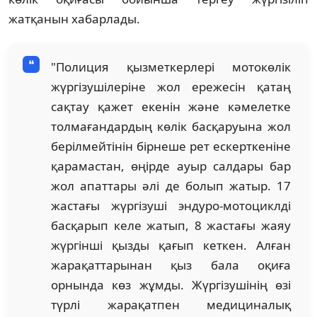
жатқанын хабарлады.
"Полиция қызметкерлері мотокөлік
жүргізушілеріне жол ережесін қатаң
сақтау қажет екенін және кәмелетке
толмағандардың көлік басқаруына жол
берілмейтінін бірнеше рет ескерткеніне
қарамастан, өңірде ауыр салдары бар
жол апаттары әлі де болып жатыр. 17
жастағы жүргізуші эндуро-мотоциклді
басқарып келе жатып, 8 жастағы жаяу
жүргінші қызды қағып кеткен. Алған
жарақаттарынан қыз бала оқиға
орнында көз жұмды. Жүргізушінің өзі
түрлі жарақатпен медициналық