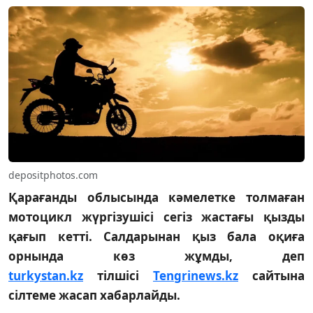
depositphotos.com
Қарағанды облысында кәмелетке толмаған
мотоцикл жүргізушісі сегіз жастағы қызды
қағып кетті. Салдарынан қыз бала оқиға
орнында көз жұмды, деп
turkystan.kz
тілшісі
Tengrinews.kz
сайтына
сілтеме жасап хабарлайды.