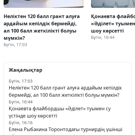
Неліктен 120 балл грант алуға
Қонаевта флай
әрдайым кепілдік бермейді,
«Әділет» туымен 
ал 100 балл жеткілікті болуы
шоу көрсетті
Бүгін, 16:44
мүмкін?
Бүгін, 17:03
Жаңалықтар
Бүгін, 17:03
Неліктен 120 балл грант алуға әрдайым кепілдік
бермейді, ал 100 балл жеткілікті болуы мүмкін?
Бүгін, 16:44
Қонаевта флайбордшы «Әділет» туымен су
үстінде шоу көрсетті
Бүгін, 16:16
Елена Рыбакина Торонтодағы турнирдің үшінші