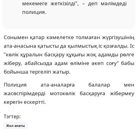
мекемеге жеткізілді", – деп мәлімдеді
полиция.
Сонымен қатар кәмелетке толмаған жүргізушінің
ата-анасына қатысты да қылмыстық іс қозғалды. Іс
"көлік құралын басқару құқығы жоқ адамды рөлге
жіберу, абайсызда адам өліміне әкеп соғу" бабы
бойынша тергеліп жатыр.
Полиция ата-аналарға балалар мен
жасөспірімдерді мотокөлік басқаруға жібермеу
керегін ескертті.
Тэгтер:
Жол апаты