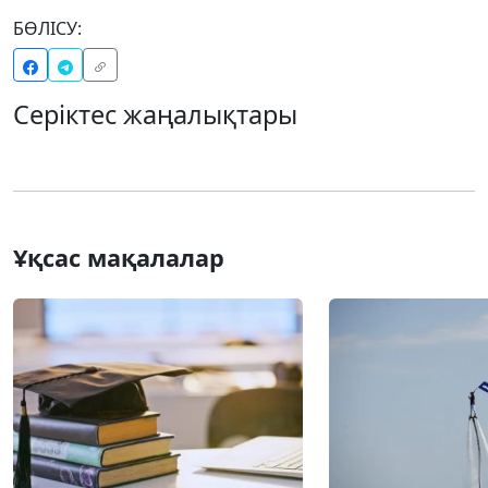
БӨЛІСУ:
Серіктес жаңалықтары
Ұқсас мақалалар