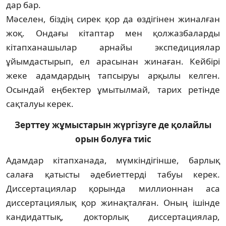
дар бар.
Мәселен, біздің сирек қор да өздігінен жиналған
жоқ. Ондағы кітаптар мен қолжазбаларды
кітапханашылар ар­найы экспедициялар
ұйымдастырып, ел арасынан жинаған. Кейбірі
жеке адамдардың тапсыруы арқылы келген.
Осындай еңбектер ұмытылмай, тарих ретінде
сақталуы керек.
Зерттеу жұмыстарын жүргізуге де қолайлы
орын болуға тиіс
Адамдар кітапханада, мүмкіндігінше, барлық
салаға қатысты әдебиеттерді табуы керек.
Диссертациялар қорында миллионнан аса
диссертациялық қор жинақталған. Оның ішінде
кандидаттық, докторлық диссер­тация­лар,