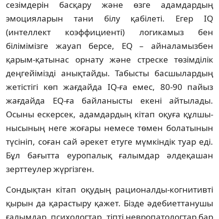
сезімдерін басқару және өзге адамдардың
эмоцияларын тани білу қабілеті. Егер IQ
(интеллект коэффициенті) ло­ги­ка­мыз бен
білімімізге жауап берсе, EQ – ай­на­ламызбен
қарым-қатынас орнату және стрес­ке төзімділік
деңгейімізді анықтайды. Та­бысты басшылардың
жетістігі көп жағ­дайда IQ-ға емес, 80-90 пайыз
жағдайда EQ-ға байланысты екені айтылады.
Осыны ескерсек, адамдардың кітап оқуға құл­шы­
нысының неге жоғары немесе төмен бола­ты­нын
түсініп, соған сай әрекет етуге мүм­кін­дік туар еді.
Бұл бағытта еуропалық ға­лымдар әлдеқашан
зерттеулер жүргізген.
Сондықтан кітап оқудың рационалды-ког­нитивті
қырын да қарастыру қажет. Бізде әдебиеттанушы
ғалымдар, психологтар, тіпті невропатологтар бар