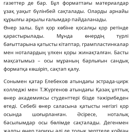
газеттер де бар. Бұл форматтағы материалдар
ұзақ уақыт бүлінбей сақталады. Оларды арнайы
құрылғы арқылы ғалымдар пайдаланады.
Өнер залы. Бұл қор көбіне қосалқы қор ре­тінде
қарастырылады. Мұнда өнердің түр­лі
бағыттарына қатысты кітаптар, грамплас­тин­калар
мен ноталардың үлкен қоры жи­нақ­талған. Басты
мақсатымыз – осы мұра­ның барлығын сандық
форматқа көшіріп, сақтап қалу.
Сонымен қатар Елебеков атындағы эст­ра­да-цирк
колледжі мен Т.Жүргенов атын­дағы Қазақ ұлттық
өнер академиясы сту­дент­тері бізде тәжірибеден
өтеді. Себебі өнер са­ласына қатысты негізгі қор
осында шо­ғырланған. Әсіресе, ноталық
басылымдар осы бөлімде сақталады. Дегенмен
жалпы өнер тарихы әлі де толық зерттеле қойған