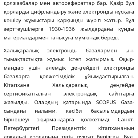
қолжазбалар мен авторефераттар бар. Қазір бұл
қорларды цифрландыру және электронды нұсқаға
көшіру жұмыстары қарқынды жүріп жатыр. Бұл
зерттеушілерге 1930-1936 жылдардағы құнды
материал­дар­мен танысуға мүмкіндік береді.
Халықаралық электронды базалармен ын­
тымақтастықта жұмыс істеп жатырмыз. Оқыр­
мандар үшін әлемдік деңгейдегі элек­трон­ды
базаларға қолжетімділік ұйымдас­тырылған.
Кітапхана Халықаралық деңгейде
сертификатталған электрондық сайттарға
жазылды. Олардың қатарында SCOPUS база­
сындағы ғылыми, кәсіби басылымдардың
бірнешеуі оқырмандарға қолжетімді. Санкт-
Петербургтегі Президенттік кітапхананың
локальді қорларына тегін рұқсат берілген. Бұл,