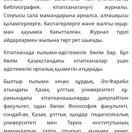
библиог­ра­фия, кітапханатану») журналы.
Соңғысы са­ла мамандарына арналса, алғашқысы
қа­лам­герлерге, баспагерлерге және жалпы оқыр­
ман қауымға бағытталған. Журнал түр­лі
айдарлармен жылына төрт рет шы­ғады.
Кітапханада ғылыми-әдістемелік бөлім бар. Бұл
бөлім Қазақстандағы кітапханалар үшін
әдістемелік орталық қызметін атқара­ды.
Былтыр ғылыми кеңес құрдық. Әл-Фара­би
атындағы Қазақ ұлттық университеті құ­­­­
рамындағы кітапханашыларды даярлай­тын
факультет, одан бөлек Философия фа­культеті,
сондай-ақ Қазақ ұлттық қыздар пе­да­гогикалық
университеті мен Тарих инс­титутының
мамандарын тарта отырып, ғы­лыми кеңес