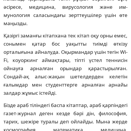
әсіресе, медицина, вирусология және им­
мунология саласындағы зерттеушілер үшін өте
маңызды.
Қазіргі заманғы кітапхана тек кітап оқу орны емес,
сонымен қатар бос уақытты тиім­ді өткізу
орталығына айналуда. Оқырмандар үшін тегін Wi-
Fi, коуоркинг аймақтары, тіпті үстел теннисін
ойнауға арналған орындар қарастырылған.
Сондай-ақ алыс-жақын шетелдерден келетін
ғалымдар мен студент­терге арналған арнайы
залдар жұмыс істейді.
Бізде араб тіліндегі баспа кітаптар, араб қар­піндегі
газет-журнал деген кезде бәрі дін, философия,
тарих, шежіре туралы деп ой­лайды. Мына жерде
космография, матема­ти­ка, медицина,