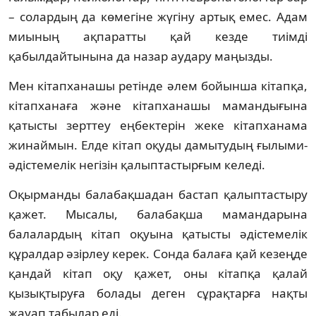
– солардың да көмегіне жүгіну артық емес. Адам
миының ақпаратты қай кезде тиімді
қабылдайтынына да назар аудару маңызды.
Мен кітапханашы ретінде әлем бойынша кі­тапқа,
кітапханаға және кітапханашы ма­мандығына
қатысты зерттеу еңбектерін же­ке кітапханама
жинаймын. Елде кітап оқу­ды дамытудың ғылыми-
әдістемелік негі­зін қалыптастырғым келеді.
Оқырманды балабақшадан бастап қа­лыптастыру
қажет. Мысалы, балабақша ма­мандарына
балалардың кітап оқуына қа­тысты әдістемелік
құралдар әзірлеу керек. Сон­да балаға қай кезеңде
қандай кітап оқу қа­жет, оны кітапқа қалай
қызықтыруға бо­ла­ды деген сұрақтарға нақты
жауап та­былар еді.