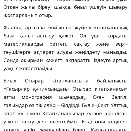
Өткен жы­лы біреуі шықса, биыл үшеуін шығару
жос­парланып отыр.
Жалпы, әр сала бойынша жүйелі кітап­ха­налық
база қалыптастыру қажет. Ол үшін қор­дағы
материалдарды реттеп, сақтау және зерт­
теушілерге ақпарат алуды жеңілдету маңызды.
Сонда оқырман қажетті ақпаратты із­деуге артық
уақыт жоғалтпайды.
Биыл Отырар кітапханасына байла­ныст­ы
«Ғасырлар құпиясындағы Отырар кітап­ханасы»
атты монография шығардық. Оған белгілі
ғалымдар өз пікірлерін білдірді. Бұл еңбекті Ұлттық
кітап күні мен Кітап­хана­шылар күніне арналған
үлкен тарту деп есептейміз. Енді оны кеңінен
тарату үшін демеушілер іздеп, Қазақстандағы