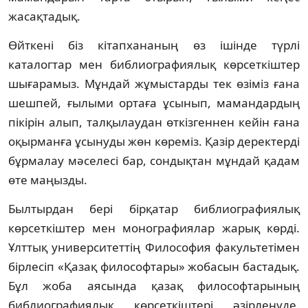
жасақтадық.
Өйткені біз кітапхананың өз ішінде түр­лі
каталогтар мен библиографиялық көр­сеткіштер
шығарамыз. Мұндай жұмыстарды тек өзіміз ғана
шешпей, ғылыми ортаға ұсы­нып, мамандардың
пікірін алып, тал­қылаудан өткізгеннен кейін ғана
оқырманға ұсынуды жөн көреміз. Қазір деректерді
бұр­малау мәселесі бар, сондықтан мұндай қадам
өте маңызды.
Былтырдан бері бірқатар библиог­ра­фия­лық
көрсеткіштер мен монографиялар жа­рық көрді.
Ұлттық университеттің Фило­со­фия факультетімен
бірлесіп «Қазақ фило­соф­тары» жобасын бастадық.
Бұл жоба ая­сын­да қазақ философтарының
библиогра­фиялық көрсеткіштері әзірленуде.