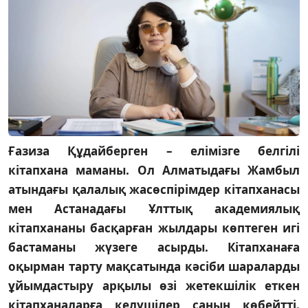
Ғазиза Құдайберген – елімізге белгілі
кітапхана маманы. Ол Алматыдағы Жамбыл
атындағы қалалық жасөспірімдер кітапханасы
мен Астанадағы Ұлттық академиялық
кітапхананы басқарған жылдары көптеген игі
бастаманы жүзеге асырды. Кітапханаға
оқырман тарту мақсатында кәсіби шараларды
ұйымдастыру арқылы өзі жетекшілік еткен
кітапханаларға келушілер санын көбейтті.