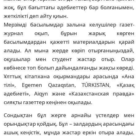
жоқ, бұл бағыттағы әдебиеттер бар болға­ны­мен,
жеткілікті деп айту қиын.
Мерзімді басылымдар залына келушілер газет-
журнал оқып, бұрын жарық көрген
басылымдардан қажетті материалдарын қа­рай
алады. Ал мына жерде көріп отыр­ға­ныңыздай,
оқушылар мен студент жастар отыр. Олар
көбінесе топ болып дайын­дал­ған­ды жақсы көреді.
Ұлттық кітапхана оқыр­мандары арасында «Ана
тілі», Egemen Qazaqstan, TÚRKISTAN, «Қазақ
әдебиеті», Aiqyn және «Казахстанская правда»
сияқты га­зеттер кеңінен оқылады.
Сондықтан бұл жерге арнайы үстелдер мен
орындықтар қойдық. Бұл – залдардың ара­сындағы
ашық кеңістік, мұнда жастар ер­кін отыра алады.