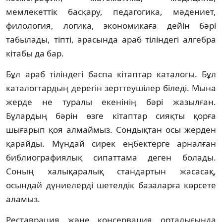
мемлекеттік басқару, педа­го­ги­ка, мәдениет,
филология, логика, эконо­ми­каға дейін бәрі
табылады, тіпті, арасында араб тіліндегі алгебра
кітабы да бар.
Бұл араб тіліндегі баспа кітаптар ката­логы. Бұл
каталогтардың дерегін зерт­­­­теушілер біледі. Мына
жерде не туралы еке­нінің бәрі жазылған.
Бұлардың бәрін өзге кі­таптар сияқты қорға
шығарып қоя алмай­мыз. Сондықтан осы жерден
қарайды. Мұн­дай сирек еңбектерге арналған
библиогра­фия­лық сипаттама деген болады.
Соның ха­лықаралық стандартын жасасақ,
осындай дү­ниелерді шетелдік базаларға көрсете
ала­мыз.
Реставрация және консервация орта­лы­ғында