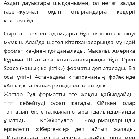
Аздап дауыстары шық­қаны­мен, ол негізгі залда
газет-журнал оқып отыр­ғандарға кедергі
келтірмейді.
Сырттан келген адамдарға бұл түсініксіз кө­рінуі
мүмкін. Алайда шетел кітапхана­ла­рында мұндай
формат кеңінен қолданылады. Мысалы, Америка
Құрама Штаттары кітап­ха­наларында бұл Open
Space («ашық кеңіс­тік») форматы деп аталады. Біз
осы үлгіні Астанадағы кітапхананың фойесінде
«Ашық кітапхана» ретінде енгізген едік.
Жастар бұл форматты өте жақсы қабыл­дайды,
тіпті көбейтуді сұрап жатады. Өйт­кені олар
топтасып, бірге талқылап отырып дайындалғанды
ұнатады. Кейбіреулер «оқырмандарыңды
еркелетіп жібергенсің» деп айтып жатады.
Кітапханаға келген адам­ға ыңғайлы орта мен