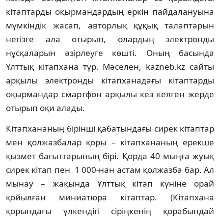
кітап­тарды оқырмандардың еркін пайд­а­лануы­на
мүмкіндік жасап, авторлық құқық та­лаптарын
негізге ала отырып, олардың электронды
нұсқаларын әзірлеуге көшті. Оның басында
Ұлттық кітапхана тұр. Мә­селен, kazneb.kz сайты
арқылы электронды кі­тапханадағы кітаптарды
оқырмандар смарт­фон арқылы кез келген жерде
отырып оқи алады.
Кітапхананың бірінші қабатындағы си­рек кітаптар
мен қолжазбалар қоры – кітап­ха­­­наның ерекше
қызмет бағыттарының бірі. Қор­да 40 мыңға жуық
сирек кітап пен 1 000-нан астам қолжазба бар. Ал
мынау – жақында Ұлт­тық кітап күніне орай
қойылған ми­ниатюра кітаптар. (Кітапхана
қорындағы үл­­кендігі сіріңкенің қорабындай