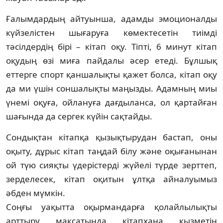
Ғалымдардың айтуынша, адамды эмо­цио­налды
күйзелістен шығаруға көмек­тесе­тін тиімді
тәсілдердің бірі – кітап оқу. Тіпті, 6 минут кітап
оқудың өзі миға пайдалы әсер етеді. Бұлшық
еттерге спорт қаншалықты қажет болса, кітап оқу
да ми үшін сонша­лық­ты маңызды. Адамның миы
үнемі оқуға, ойлануға дағдыланса, ол қартайған
шағында да сергек күйін сақтайды.
Сондықтан кітапқа қызықтырудан бас­тап, оны
оқыту, дұрыс кітап таңдай білу және оқығанынан
ой түю сияқты үдерістерді жүйе­лі түрде зерттеп,
зерделесек, кітап оқи­тын ұлтқа айналуымыз
әбден мүмкін.
Соңғы уақытта оқырмандарға қолай­лы­лықты
арттыру мақсатында кітапхана қыз­метін