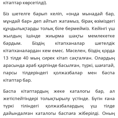
кітаптар көр­сетілді).
Біз шетелге барып келіп, «онда мынадай бар,
мұндай бар» деп айтып жатамыз, бірақ өзі­міздегі
құндылықтарды толық біле бер­мейміз. Кейінгі үш
жылдың ішінде жиырма шақ­ты мемлекетке
бардым. Біздің кітапха­на­лар шетелдік
кітапханалардан кем емес. Мә­селен, біздің қорда
13 тілде 40 мың сирек кі­тап сақталған. Олардың
арасында араб қар­пінде басылған, түркі, шағатай,
парсы тіл­деріндегі қолжазбалар мен баспа
кітаптар бар.
Баспа кітаптардың жеке каталогы бар, ал
жетіспейтіндері толықтырылу үстінде. Бү­гін ғана
түркі тіліндегі қолжазбалардың үш тілде
дайындалған каталогы баспаға жі­бе­­­рілді. Оның