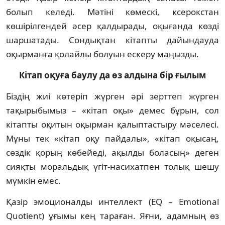
болып келеді. Мәтіні кө­мескі, ксерокстан
көшірілгендей әсер қал­дырады, оқығанда көзді
шаршатады. Сон­дық­тан кітапты дайындауда
оқырманға қо­лайлы болуын ескеру маңызды.
Кітап оқуға баулу да өз алдына бір ғылым
Біздің жиі көтеріп жүрген әрі зерттеп жүрген
тақырыбымыз – «кітап оқы» демес бұрын, сол
кітапты оқитын оқырман қалыптастыру мәселесі.
Мұны тек «кітап оқу пай­далы», «кітап оқысаң,
сөздік қорың көбейеді, ақылды боласың» деген
сияқты мора­льдық үгіт-насихатпен толық шешу
мүм­кін емес.
Қазір эмоционалды интеллект (EQ – Emotional
Quotient) ұғымы кең тараған. Яғ­ни, адамның өз