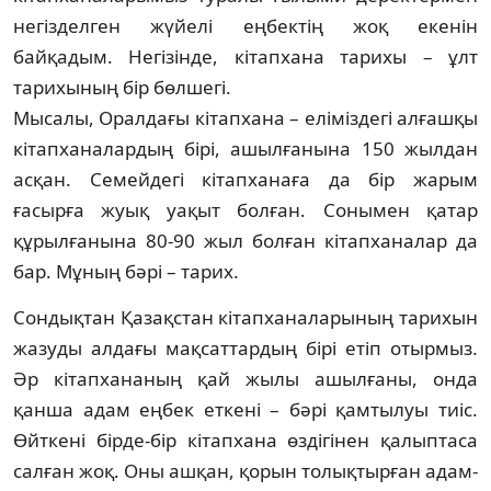
негізделген жүйелі еңбектің жоқ екенін
байқадым. Негізінде, кітапхана тарихы – ұлт
тарихының бір бөл­шегі.
Мысалы, Оралдағы кітапхана – еліміздегі алғаш­қы
кітапханалардың бірі, ашылғанына 150 жылдан
асқан. Семейдегі кітапханаға да бір жарым
ғасырға жуық уақыт болған. Соны­мен қатар
құрылғанына 80-90 жыл болған кітапханалар да
бар. Мұның бәрі – тарих.
Сондықтан Қазақстан кітапханалары­ның тарихын
жазуды алдағы мақсаттардың бірі етіп отырмыз.
Әр кітапхананың қай жылы ашылғаны, онда
қанша адам еңбек еткені – бәрі қамтылуы тиіс.
Өйткені бірде-бір кітапхана өздігінен қалыптаса
салған жоқ. Оны ашқан, қорын толықтырған адам­