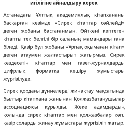
игілігіне айналдыру керек
Астанадағы Ұлттық академиялық кітап­хананы
басқарған кезімде «Сирек кітаптар сөйлейді»
деген жобаны бастағанмын. Өйт­кені көптеген
кітапты тек белгілі бір сала­ның мамандары ғана
біледі. Қазір бұл жо­баны «Ұрпақ оқымаған кітап»
деген атаумен жал­ғастырып жатырмыз. Сирек
кездесетін кітап­тар мен газет-журналдарды
цифрлық фор­матқа көшіру жұмыстары
жүргізілуде.
Сирек қордағы дүниелерді жинақтау мақ­сатында
былтыр кітапхана жанынан Қол­жазбатанушылар
ассоциациясы құрыл­ды. Жеке адамдардың
қолында сирек кітап­тар мен қолжазбалар көп,
қазір соларды жинау жұмыстары жүргізіліп жатыр.