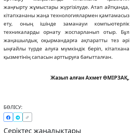
жаңғырту жұмыстары жүргізілуде. Атап айтқанда,
кітапхананы жаңа тех­но­логиялармен қамтамасыз
ету, оның ішінде за­манауи компьютерлік
техникаларды ор­нату жоспарланып отыр. Бұл
жаңашылдық оқыр­мандарға ақпаратты тез әрі
ыңғайлы түр­де алуға мүмкіндік беріп, кітапхана
қыз­метінің сапасын арттыруға бағытталған.
Жазып алған Ахмет ӨМІРЗАҚ,
БӨЛІСУ:
Серіктес жаңалықтары