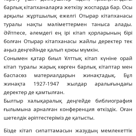
барлық кітапханаларға жеткізу жоспарда бар. Осы
арқылы жұртшылық ежелгі Отырар кітап­ханасы
туралы нақты мәліметтермен таныса алады.
Әйтпесе, әлемдегі ең ірі кітап қор­ларының бірі
болған Отырар кітапханасы жайлы деректер тек
аңыз деңгейінде қалып қоюы мүмкін.
Сонымен қатар биыл Ұлттық кітап кү­ніне орай
кітап туралы жарық көрген бар­лық кітаптар мен
баспасөз материалдарын жи­нақтадық. Бұл
жинақта 1927-1947 жыл­дар аралығындағы
деректер де қамтылған.
Былтыр халықаралық деңгейде биб­лио­графия
ғылымына арналған конференция өткіздік. Оған
шетелдік әріптестеріміз де қатысты.
Бізде кітап сипаттамасын жазудың мем­лекеттік