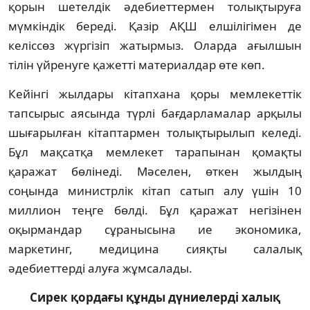
қорын шетелдік әдебиеттермен то­лықтыруға
мүмкіндік береді. Қазір АҚШ ел­шілігімен де
келіссөз жүргізіп жатырмыз. Олар­да ағылшын
тілін үйренуге қажетті ма­териалдар өте көп.
Кейінгі жылдары кітапхана қоры мемлекеттік
тапсырыс аясында түрлі бағдарламалар арқылы
шығарылған кітаптармен толықтырылып келеді.
Бұл мақсатқа мемлекет тарапынан қомақты
қаражат бөлінеді. Мәселен, өткен жылдың
соңында министрлік кітап сатып алу үшін 10
миллион теңге бөлді. Бұл қаражат негізінен
оқырмандар сұранысына ие экономика,
маркетинг, медицина сияқты салалық
әдебиеттерді алуға жұмсалады.
Сирек қордағы құнды дүниелерді халық