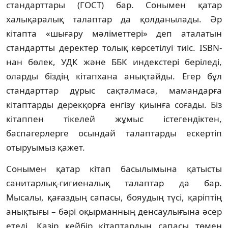
стандарттары (ГОСТ) бар. Сонымен қатар
халықаралық талаптар да қолда­ныла­ды. Әр
кітапта «шығару мәліметтері» деп ата­латын
стандартты деректер толық көр­сетілуі тиіс. ISBN-
нан бөлек, УДК және ББК индекстері беріледі,
оларды біздің кітапхана анықтайды. Егер бұл
стандарттар дұрыс сақталмаса, мамандарға
кітаптарды дерек­қорға енгізу қиынға соғады. Біз
кітаппен тікелей жұмыс істегендіктен,
баспагерлерге осындай талаптарды ескертіп
отыруымыз қажет.
Сонымен қатар кітап басылымына қа­тыс­ты
санитарлық-гигиеналық талаптар да бар.
Мысалы, қағаздың сапасы, бояудың түсі, қаріптің
анықтығы – бәрі оқырманның ден­саулығына әсер
етеді. Қазір кейбір кітап­тар­дың сапасы төмен