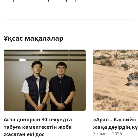
Ұқсас мақалалар
Ағза донорын 30 секундта
«Арал – Каспий» 
табуға көмектесетін жоба
жаңа дәуірдің 
7 тамыз, 2026
жасаған екі дос