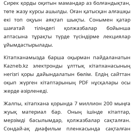
Сирек қорды оқитын мамандар аз болғандықтан,
төте жазу курсы ашылды. Оған қатысқан ал­ғаш­қы
екі топ оқуын аяқтап шықты. Со­ны­мен қатар
шағатай тіліндегі қолжазбалар бойынша
аптасына тұрақты түрде түсіндірме лекциялар
ұйымдастырылады.
Кітапханамызда барша оқырман пай­дала­натын
Kazneb.kz электронды ұлттық кітап­ханасының
негізгі қоры дайындалатын бө­лім. Елдің сайттан
оқып жүрген кітап­та­ры­­ның PDF нұсқалары осы
жерде әзір­ленеді.
Жалпы, кітапхана қорында 7 миллион 200 мыңға
жуық материал бар. Оның ішінде кітап­тар,
мерзімді басылымдар, қолжазбалар сақ­талған.
Сондай-ақ диафильм пленка­сын­да сақталған