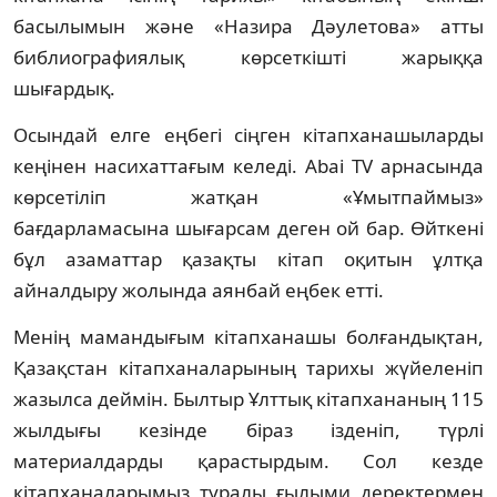
басылымын және «Назира Дәулетова» атты
библиографиялық көрсеткішті жарыққа
шығардық.
Осындай елге еңбегі сіңген кітап­хана­шы­ларды
кеңінен насихаттағым келеді. Abai TV арнасында
көрсетіліп жатқан «Ұмыт­пай­мыз»
бағдарламасына шығарсам деген ой бар. Өйткені
бұл азаматтар қазақты кітап оқи­тын ұлтқа
айналдыру жолында аянбай ең­бек етті.
Менің мамандығым кітапханашы бол­ған­дықтан,
Қазақстан кітапханаларының тари­хы жүйеленіп
жазылса деймін. Былтыр Ұлт­тық кітапхананың 115
жылдығы кезінде біраз ізденіп, түрлі
материалдарды қарас­тыр­дым. Сол кезде
кітапханаларымыз тура­лы ғылыми деректермен