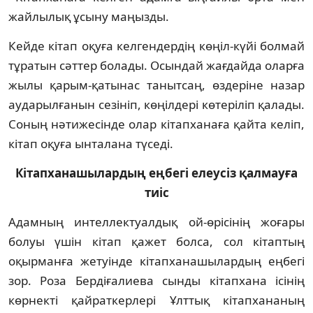
жайлылық ұсыну маңыз­ды.
Кейде кітап оқуға келгендердің көңіл-күйі болмай
тұратын сәттер болады. Осындай жағдайда оларға
жылы қарым-қа­тынас танытсаң, өздеріне назар
аударыл­ғанын сезініп, көңілдері көтеріліп қалады.
Соның нәтижесінде олар кітапханаға қайта келіп,
кітап оқуға ынталана түседі.
Кітапханашылардың еңбегі елеусіз қалмауға
тиіс
Адамның интеллектуалдық ой-өрісінің жо­ғары
болуы үшін кітап қажет болса, сол кі­таптың
оқырманға жетуінде кітап­хана­шы­лардың еңбегі
зор. Роза Бердіғалиева сынды кітап­хана ісінің
көрнекті қайраткерлері Ұлт­тық кітапхананың