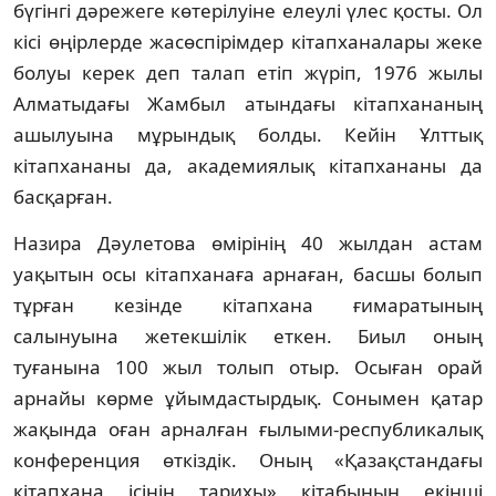
бүгінгі дәрежеге кө­терілуіне елеулі үлес қосты. Ол
кісі өңірлерде жасөспірімдер кітапханалары жеке
болуы керек деп талап етіп жүріп, 1976 жылы
Алматыдағы Жамбыл атындағы кітапхана­ның
ашылуына мұрындық болды. Кейін Ұлттық
кітапхананы да, академиялық кітап­хананы да
басқарған.
Назира Дәулетова өмірінің 40 жылдан ас­там
уақытын осы кітапханаға арнаған, басшы болып
тұрған кезінде кітапхана ғима­ра­тының
салынуына жетекшілік еткен. Биыл оның
туғанына 100 жыл толып отыр. Осы­ған орай
арнайы көрме ұйымдастырдық. Со­нымен қатар
жақында оған арналған ғы­лыми-республикалық
конференция өткіз­дік. Оның «Қазақстандағы
кітапхана ісінің тарихы» кітабының екінші