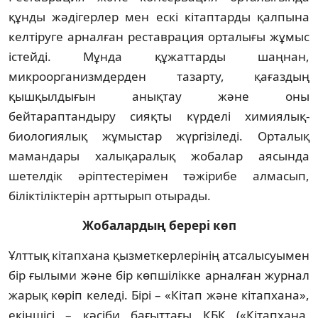
құнды жәдігерлер мен ескі кітаптарды қал­пына
келтіруге арналған реставрация ор­талығы жұмыс
істейді. Мұнда құжаттарды шаң­нан,
микроорганизмдерден тазарту, қа­ғаз­дың
қышқылдығын анықтау және оны
бейтараптандыру сияқты күрделі химиялық-
биологиялық жұмыстар жүргізіледі. Ор­та­лық
мамандары халықаралық жобалар ая­сын­да
шетелдік әріптестерімен тәжірибе ал­масып,
біліктіліктерін арттырып отырады.
Жобалардың берері көп
Ұлттық кітапхана қызметкерлерінің атса­­лысуымен
бір ғылыми және бір көпші­лік­ке арналған журнал
жарық көріп келеді. Бірі – «Кітап және кітапхана»,
екіншісі – кә­сіби бағыттағы КБК («Кітапхана,