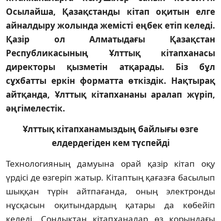
Осылайша, Қазақстанды кітап оқитын елге
айналдыру жолында жемісті еңбек етіп келеді.
Қазір ол Алматыдағы Қазақстан
Республикасының Ұлттық кітапханасы
директоры қызметін атқарады. Біз бұл
сұхбатты еркін форматта өткіздік. Нақтырақ
айтқанда, Ұлттық кітапхананы аралап жүріп,
әңгімелестік.
Ұлттық кітапханамыздың байлығы өзге
елдердегіден кем түспейді
Технологияның дамуына орай қазір кітап оқу
үрдісі де өзгеріп жатыр. Кітап­тың қағазға басылып
шыққан түрін айт­пағанда, оның электронды
нұсқасын оқи­тындардың қатары да көбейіп
келеді. Сон­дықтан кітапханалар өз қорындағы