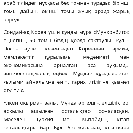
араб тіліндегі нұсқасы бес том­нан тұрады: бірінші
томы дайын, екінші то­мы жуық арада жарық
көреді.
Сондай-ақ Корея үшін құнды мұра «Мун­хонбиго»
еңбегінің 50 томы біздің қорда сақ­таулы. Бұл –
Чосон әулеті кезеңіндегі Корея­ның тарихы,
мемлекеттік құрылымы, мә­дениеті мен
экономикасына арналған аса ауқымды
энциклопедиялық еңбек. Мұндай құн­дылықтар
ғылыми айналымға еніп, та­рих игілігіне қызмет
етуі тиіс.
Үлкен оқырман залы. Мұнда әр елдің ел­шіліктері
арқылы ашылған орталықтар ор­наласқан.
Мәселен, Түркия мен Қытайдың кітап
орталықтары бар. Бұл, бір жағынан, кі­тапхана